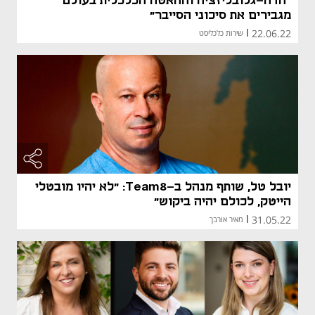
"הדה-גלובליזציה וההאטה הכלכלית בעולם
מגבירים את סיכוני הסייבר"
22.06.22
|
שירות כלכליסט
יובל טל, שותף מנהל ב-Team8: "לא יהיו מובטלי
הייטק, לכולם יהיה ביקוש"
31.05.22
|
מאיר אורבך