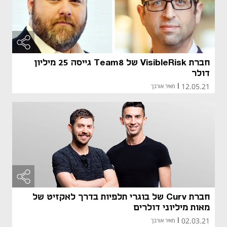
חברת VisibleRisk של Team8 גייסה 25 מיליון
דולר
12.05.21
|
מאיר אורבך
חברת Curv של בוגרי תלפיות בדרך לאקזיט של
מאות מיליוני דולרים
02.03.21
|
מאיר אורבך