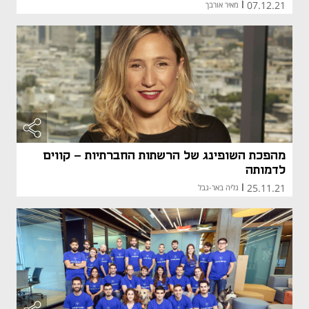
07.12.21
|
מאיר אורבך
מהפכת השופינג של הרשתות החברתיות - קווים
לדמותה
25.11.21
|
גליה באר-גבל