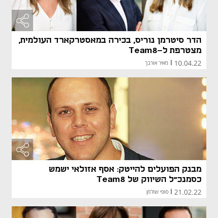
הדר סיטרמן נוריס, בכירה במאסטרקארד העולמית,
מצטרפת ל-Team8
10.04.22
|
מאיר אורבך
מבנק הפועלים להייטק: אסף אזולאי ישמש
כסמנכ"ל השיווק של Team8
21.02.22
|
סופי שולמן