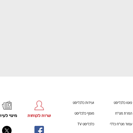
ענף במתח גבוה
מדברים כלכלה, עסקים ומה שב
פוטו כלכליסט
ועידות כלכליסט
המרת מט"ח
מוסף כלכליסט
שרות לקוחות
מינוי לעית
עמוד מט"ח כללי
כלכליסט TV