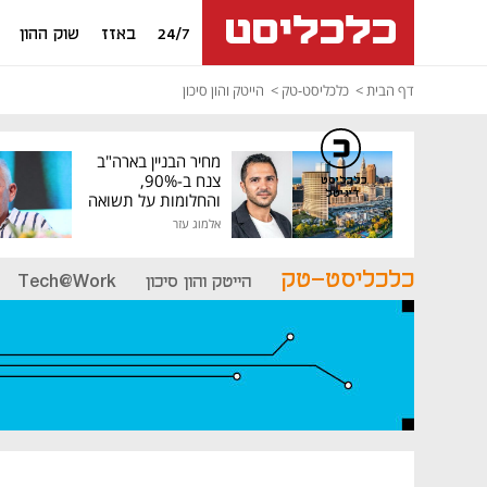
24/7
באזז
שוק ההון
דף הבית
כלכליסט-טק
הייטק והון סיכון
מחיר הבניין בארה"ב
צנח ב-90%,
כלכליסט
דיגיטל
והחלומות על תשואה
גבוהה התנפצו
אלמוג עזר
כלכליסט-טק
הייטק והון סיכון
Tech@Work