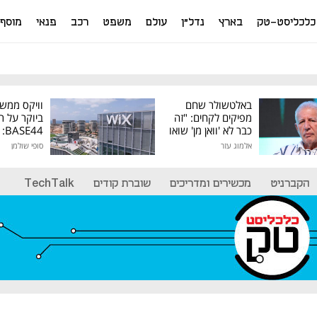
כלכליסט-טק
בארץ
נדל"ן
עולם
משפט
רכב
פנאי
מוסף
באלטשולר שחם
וויקס ממש
מפיקים לקחים: "זה
ביוקר על ר
כבר לא 'וואן מן' שואו
44
של גילעד"
אלמוג עזר
סופי שולמן
מיליון דולר
הקברניט
מכשירים ומדריכים
שוברת קודים
TechTalk