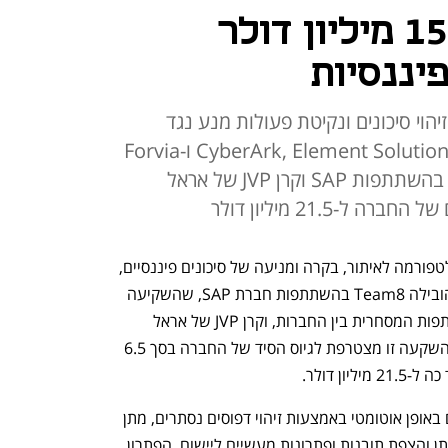
דאטריקס גייסה 15 מיליון דולר
יננסיות
וי סיכונים ונקיטת פעולות מנע נגד
הונאות פיננסיות. בין לקוחותיה: CyberArk, Element Solutions ו-Forvia
Hella. את הגיוס הובילה Team8 בהשתתפות SAP וקרן JVP של אראל
ל-21.5 מיליון דולר
 (Datricks), שפיתחה פלטפורמה לאיתור, בקרה ומניעה של סיכונים פיננסיים, 
גייסה 15 מיליון דולר בסבב A. את הגיוס הובילה Team8 בהשתתפות חברת SAP, שהשקיעה 
השקעה אסטרטגית בחברה בהמשך לשותפות המסחרית בין החברות, וקרן JVP של אראל 
מרגלית שהובילה את סבב הגיוס הקודם. השקעה זו מצטרפת לגיוס הסיד של החברה בסך 6.5 
 דולר.  
הטכנולוגיה של דאטריקס מעריכה סיכונים באופן אוטומטי באמצעות זיהוי דפוסים נסתרים, מתן 
אזהרות על תקלות צפויות בטרם התפתחותן והצפת תובנות ופתרונות מעשיים ליישום. הפתרון 