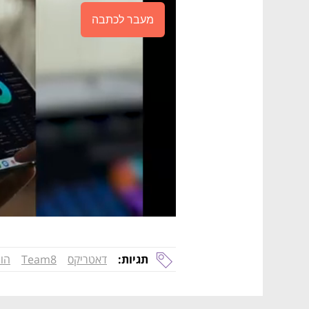
מעבר לכתבה
תגיות:
דאטריקס
Team8
הונ