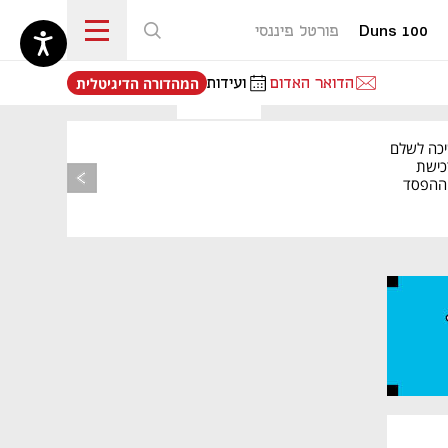
Duns 100
פורטל פיננסי
נפתח בכרטיסייה חדשה
הדואר האדום
ועידות
המהדורה הדיגיטלית
מאמר קניות
יכה לשלם
כישת
BASE: ההפסד
הרבעוני זינק ל-76