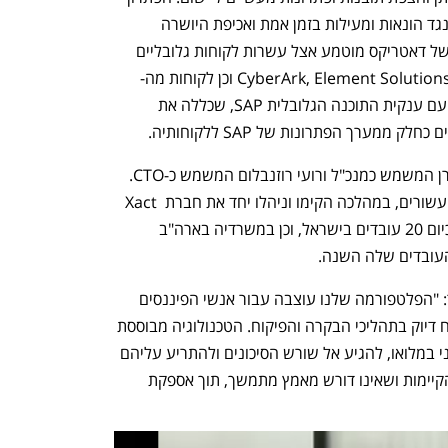
של החברה מאפשר נקיטת פעולת מנע כנגד הונאות ומעילות בזמן אמת ואכיפת היושרה 
הפיננסית על פי מדיניות הארגון. הפתרון של דאטריקס מוטמע אצל עשרות לקוחות גלובליים 
בתעשיות שונות, ביניהם CyberArk, Element Solutions, Forvia Hella וכן לקוחות מה-
Fortune 500. לחברה שותפות מסחרית עם ענקית התוכנה הגלובלית SAP, שכללה את 
ממערך הפתרונות של SAP ללקוחותיה.
החברה הוקמה ב-2019 על ידי חיים הלפרן המשמש כמנכ"ל ורועי רוזנבלום המשמש כ-CTO. 
למייסדי החברה דרך משותפת מעל לשני עשורים, במהלכה הקימו וניהלו יחד את חברת Xact 
Soft שנמכרה ל-One. החברה מעסיקה כיום 20 עובדים בישראל, וכן במשרדיה בארה"ב 
העובדים שלה השנה. 
חיים הלפרן, מנכ"ל ומייסד דאטריקס, מסר: "הפלטפורמה שלנו עוצבה עבור אנשי הפיננסים 
וגורמי הביקורת בארגונים במטרה להבטיח דיוק בתהליכי הבקרה והפיקוח. הטכנולוגיה מבוססת 
AI ומאפשרת לנו לנתח את המידע הארגוני במלואו, להגיע אל שורש הסיכונים ולהתריע עליהם 
בזמן אמת ובתהליך שמחזק את הבקרות הקיימות ושאינו דורש מאמץ מתמשך, תוך אספקת 