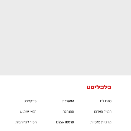
CTech – the
הבית של ההייטק הישראלי
כתבו לנו
המערכת
פודקאסט
המייל האדום
ההנהלה
תנאי שימוש
מדיניות פרטיות
פרסמו אצלנו
הפוך לדף הבית