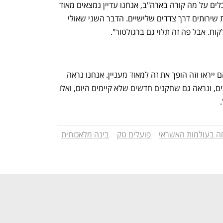
"שדרוג ענק בחוויית המשתמש. אם מסתכלים על מה קורה בארה"ב, אנחנו עדיין נמצאים מאוד 
מאחור, החל מפתיחת חשבון וכלה בצריכת שירותים דרך צדדים שלישיים. הדבר השני שאולי 
וח. אבל פה זה תלוי גם ברגולטור".
"יש דברים רבים שאנחנו לא יודעים איך הם ייראו וזה הופך את זה למאוד מעניין. אנחנו נראה 
שדרוג בכל הצורה שבה אנחנו חיים וצורכים, ונראה גם שחקנים חדשים שלא קיימים היום, ואלו 
ה בעולמות האשראי
פועלים טק
בינה מלאכותית