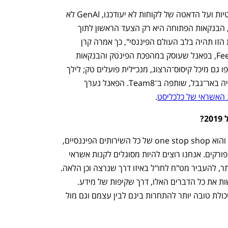
"אם הכללים הישנים של שמירה על הפרטיות ועל הדאטה של לקוחות לא יעודכנו, GenAI לא 
תעשה כלום. אבל אם יצליחו לעדכן אותם, הבנקאות הפתוחה היא רק הצעד הראשון לתוך 
העולם של המהפכות הבאות. ההתמודדות הזו תהיה בלב העולם הפיננסי", כך אמרה קרן 
צוקרמן, מייסדת שותפה ומנכ"לית Feezback, בפאנל שעוסק במהפכת הפינטק והבנקאות 
הפתוחה. בפאנל, בהנחיית הח"מ, השתתפו גם מיכל קיסוס־הרצוג, מנכ״לית פועלים טק; לילך 
בר דוד, שותפה־מייסדת ומנכ"לית Lili; וגליה באר־גבל, שותפה ב־Team8. הפאנל נערך 
 האשראי של כלכליסט
.
"אם פעם היינו רגילים לכך שיש בנק אחד והוא one stop shop של כל השירותים הפיננסיים, 
אנחנו מתקדמים אל מקום שבו הדברים מפורקים. אנחנו רוצים להיות מסוגלים לקנות אשראי 
ממי שהציע לנו אותו בתנאים הטובים ביותר, להעביר מט"ח לחו"ל באיזו דרך שנרצה וכן הלאה. 
בנקאות פתוחה היא היסוד שמאפשר לעשות את כל הדברים האלו, דרך שקיפות של מידע. 
הבנקאות הפתוחה מאפשרת גם לבנקים יכולת טובה יותר להתחרות בינם לבין עצמם וגם מול 