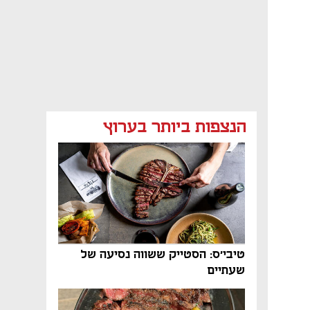
הנצפות ביותר בערוץ
טיבי'ס: הסטייק ששווה נסיעה של
שעתיים