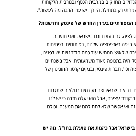
לכן, אנחנו עדיין רואים היום את הבנקים הגדולים מחזיקים במרבית הכסף ובמרבית הלקוחות. 
שמחתי רק בתחילת הדרך. יש עוד הרבה מה לעשות".
ם המסורתיים בעידן החדש של פינטק וחדשנות?
"מי שהניעה את החדשנות בשווקים זו הרגולציה, גם בעולם וגם בישראל. ואני חושבת 
שהבנקים, לא רק בישראל, עשו עבודה מאוד יפה באדפטציה שלהם, בפיתוחים ובפתיחות 
לשיתופי פעולה עם פינטקים. שיעור החדירה של 3% ממחיש עוד כמה הזדמנויות יש לפנינו, 
ומצד שני גם איזו כברת דרך עברנו. הפינטק היה בתנופה מאוד משמעותית, אבל בשנתיים 
האחרונות, בגלל סביבת הריבית, האינפלציה וכו', חברות פינטק ובנקים קרסו, המוניטין של 
"אני חושבת שזו עצירה קטנה וזמנית. אנחנו רואים שבאירופה מקדמים רגולציה שתגרום 
לפתיחה נוספת של השוק. הפינטק נמצא בנקודת עצירה, אבל הוא יעלה חזרה כי יש לנו 
פוטנציאל גדול, וכי הלקוחות מבקשים את זה ואי אפשר שלא לתת להם את המענה. וכולם 
לילך, צמחת בתוך המערכת הפיננסית בישראל אבל כיזמת את פועלת בחו"ל. מה יש 