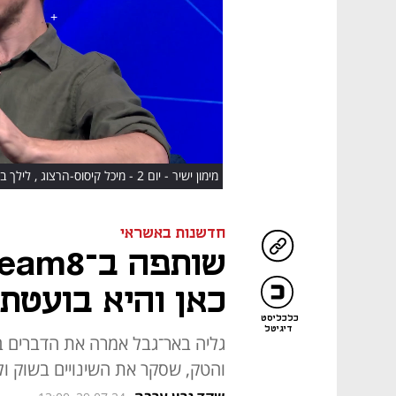
HD
מימון ישיר - יום 2 - מיכל קיסוס-הרצוג , לילך בר דוד , גליה באר-גבל, קרן צוקרמן
חדשנות באשראי
כאן והיא בועטת"
כלכליסט
דיגיטל
גליה באר־גבל אמרה את הדברים 
והטק, שסקר את השינויים בשוק ו