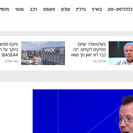
כלכליסט-טק
בארץ
נדל"ן
עולם
משפט
רכב
פנאי
מוסף
באלטשולר שחם
וויקס ממש
מפיקים לקחים: "זה
ביוקר על ר
כבר לא 'וואן מן' שואו
44
של גילעד"
אלמוג עזר
סופי שולמן
מיליון דולר