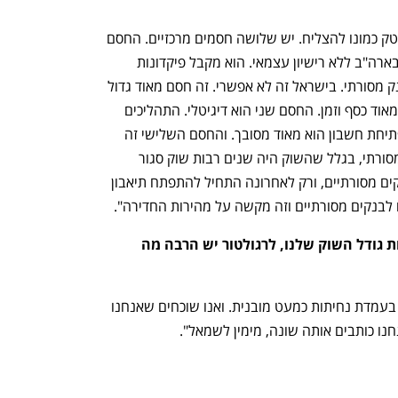
"התעשייה המקומית מאתגרת בשביל פינטק כמונו להצליח. יש שלושה חסמים מרכזיים. החסם 
הראשון הוא רגולטורי: פינטק כמונו פועל בארה"ב ללא רישיון עצמאי. הוא מקבל פיקדונות 
מהציבור ונותן אשראי דרך שותפות עם בנק מסורתי. בישראל זה לא אפשרי. זה חסם מאוד גדול 
כי בשביל לקבל רישיון בנקאי צריך הרבה מאוד כסף וזמן. החסם שני הוא דיגיטלי. התהליכים 
הדיגיטליים בישראל ישנים, כך שתהליך פתיחת חשבון הוא מאוד מסובך. והחסם השלישי זה 
האמון – הצרכן הישראלי הוא עדיין מאוד מסורתי, בגלל שהשוק היה שנים רבות שוק סגור 
וצרכנים נהגו לצרוך מוצרים פינסיים מבנקים מסורתיים, ורק לאחרונה התחיל להתפתח תיאבון 
ם לבנקים מסורתיים וזה מקשה על מהירות החדירה".
גליה, את מסכימה עם האמירה שלמרות גודל השוק שלנו, לרגולטור יש הרבה מה 
"חד־משמעית. גודל השוק שם את ישראל בעמדת נחיתות כמעט מובנית. ואנו שוכחים שאנחנו 
ו כותבים אותה שונה, מימין לשמאל".