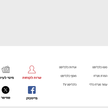
פוטו כלכליסט
ועידות כלכליסט
המרת מט"ח
מוסף כלכליסט
שרות לקוחות
מינוי לעית
עמוד מט"ח כללי
כלכליסט TV
טוויטר
פייסבוק