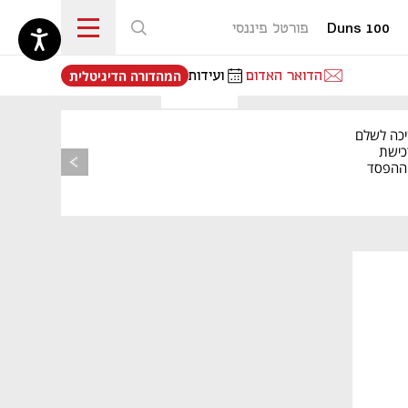
Duns 100
פורטל פיננסי
נפתח בכרטיסייה חדשה
הדואר האדום
ועידות
המהדורה הדיגיטלית
יכה לשלם
כישת
BASE: ההפסד
הרבעוני זינק ל-76