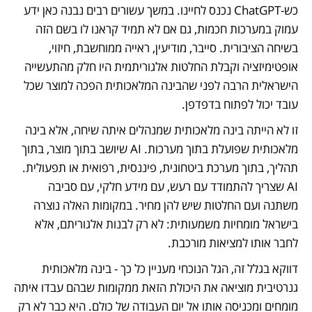
כש-ChatGPT נכנס לחיינו. במשך עשורים רבים נבנה כאן ידע 
עמוק במערכות חכמות, גם אם לא תמיד קראנו לו בשם הזה 
בשיחה הציבורית. סייבר, מודיעין, ראייה ממוחשבת, חיזוי, 
אופטימיזציה וקבלת החלטות אלגוריתמית היו חלק מהתעשייה 
הישראלית הרבה לפני שהבינה המלאכותית הפכה למוצר שכל 
עובד יכול לפתוח בדפדפן.
זו לא הייתה בינה מלאכותית שמנהלים איתה שיחה, אלא בינה 
מלאכותית שפועלת בתוך מערכות. AI שיושב בתוך מוצר, בתוך 
תהליך, בתוך מערכת ביטחונית, פיננסית, רפואית או תפעולית. 
AI שצריך להתמודד עם רעש, עם מידע חלקי, עם סביבה 
משתנה ועם החלטות שיש להן מחיר. במקומות האלה נוצרה 
בישראל מומחיות משמעותית: לא רק לבנות אלגוריתם, אלא 
לחבר אותו למציאות מורכבת.
דווקא בגלל זה, הגל הנוכחי מעניין כל כך - בינה מלאכותית 
גנרטיבית מוציאה את היכולת הזאת ממקומות שבהם עבדו איתה 
מומחים ומכניסה אותו אל יום העבודה של כולם. היא כבר לא רק 