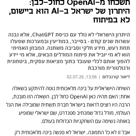
תשכחו מ-OpenAI כחול-לבן:
היתרון של ישראל ב-AI הוא ביישום,
לא בפיתוח
היתרון הישראלי לא נולד עם כניסת ChatGPT, אלא נבנה
עשרות שנים קודם - בסייבר, במודיעין ובמערכות שפעלו
תחת רעש, מידע חלקי וסביבה משתנה. המבחן האמיתי
הוא לא מי יוביל את פיתוח המודלים הבאים, אלא מי יידע
להפוך אותם לכלי שעובד בתוך מציאות עסקית, ביטחונית
ורגולטורית מורכבת
ליאור קורנבלום
|
13:06, 02.07.26
השיחה הישראלית על בינה מלאכותית נוטה להיתקע בשאלה 
אחת: האם תהיה כאן OpenAI כחול לבן. השאלה הזו מובנת, 
הרבה היו רוצים לראות בישראל חברת תשתית שמובילה את הגל 
העולמי, מודל גדול שמכתיב סטנדרט, שם ישראלי שמופיע 
באותה נשימה עם השחקניות הגדולות בעולם.
אבל זו לא כל התמונה. ישראל לא פגשה בינה מלאכותית רק 