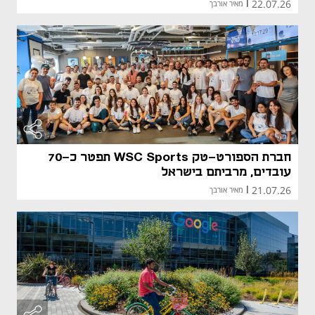
22.07.26
|
מאיר אורבך
חברת הספורט-טק WSC Sports תפטר כ-70
עובדים, מרביתם בישראל
21.07.26
|
מאיר אורבך