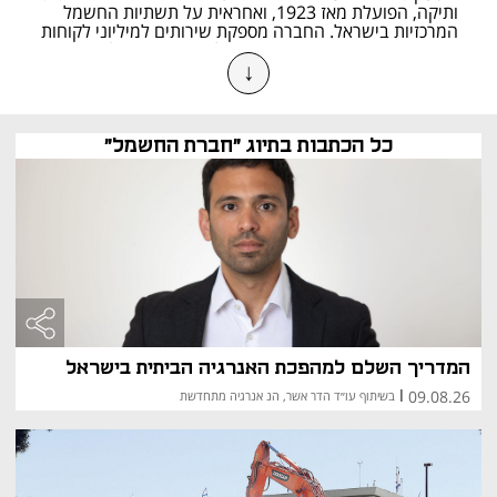
ותיקה, הפועלת מאז 1923, ואחראית על תשתיות החשמל 
המרכזיות בישראל. החברה מספקת שירותים למיליוני לקוחות 
– פרטיים, עסקיים ומוסדיים – ופועלת באופן רציף לשיפור 
↓
השירות והאמינות של אספקת החשמל.
חשבון חשמל: מה כולל ולמה לשים 
לב
כל הכתבות בתיוג "חברת החשמל"
חשבון החשמל מונפק אחת לחודשיים וכולל פירוט מלא של 
צריכת החשמל לפי קריאת המונה. בשנים האחרונות, עם 
פריסת המונים החכמים, מתאפשרת קריאה מדויקת יותר של 
צריכת החשמל, מה שמפחית את השימוש בהערכות. כדאי 
לבדוק את החשבון באינטרנט, לעקוב אחרי נתוני הצריכה 
ולוודא שאין חריגות או חיובים שגויים.
תקלות בחשמל: דרכי טיפול ועדכונים
המדריך השלם למהפכת האנרגיה הביתית בישראל
תקלות באספקת החשמל עשויות להיגרם כתוצאה ממזג אוויר 
קיצוני, עומס על הרשת או עבודות תחזוקה. חברת החשמל 
09.08.26
|
בשיתוף עו״ד הדר אשר, הנ אנרגיה מתחדשת
מפעילה מוקד חירום 103, אתר אינטרנט ואפליקציה דרכם 
ניתן לדווח על תקלות ולקבל עדכונים בזמן אמת. השירות כולל 
גם מפה אינטראקטיבית המציגה את מצב האספקה באזורים 
השונים.