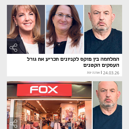
מאמר קני
מאמר קני
המלחמה בין פוקס לקניונים תכריע את גורל
העסקים הקטנים
24.03.26
|
אורנה יפת