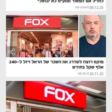
לחו"ל אם הפטור ממע"מ לא יבוטל"
08.12.25
|
אורנה יפת
פוקס רוצה לשדרג את השכר של הראל ויזל ל-240
אלף שקל בחודש
26.11.25
|
גולן חזני