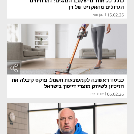
כולל כל אחד מ-1,078 הנהגים: המרוויחים
הגדולים מהאקזיט של דן
15.02.26
|
גולן חזני
מאמר קני
מאמר קני
כניסה ראשונה לקמעונאות חשמל: פוקס קיבלה את
הזיכיון לשיווק מוצרי דייסון בישראל
05.02.26
|
אורנה יפת