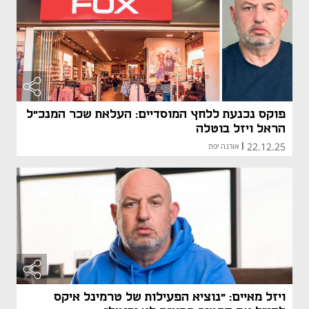
פוקס נכנעת ללחץ המוסדיים: העלאת שכר המנכ"ל
הראל ויזל בוטלה
22.12.25
|
אורנה יפת
מאמר קני
מאמר קני
ויזל מאיים: "נוציא הפעילות של טרמינל איקס