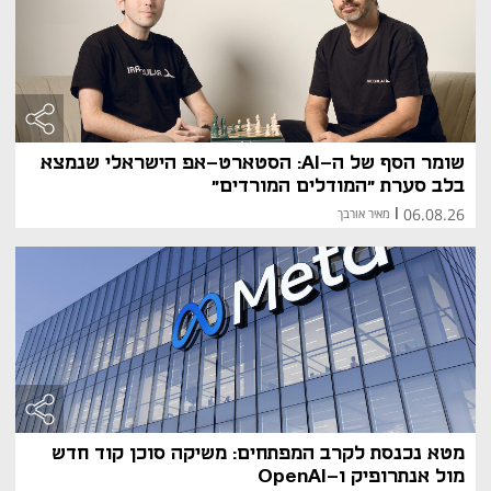
במערכות שונות.
מיקרוסופט קופיילוט (Microsoft Copilot) -
 Copilot, מבית מיקרוסופט, הוא כלי המסייע 
למפתחים בכתיבת קוד באמצעות הצעות חכמות בזמן 
אמת. הוא משולב ב-GitHub ומבוסס על טכנולוגיית AI 
מתקדמת שמגבירה את היעילות בתהליכי פיתוח 
תוכנה.
חברות בולטות בתחום הבינה המלאכותית
שומר הסף של ה-AI: הסטארט-אפ הישראלי שנמצא
אנבידיה (NVIDIA) - 
חברת אנבידיה נחשבת 
בלב סערת "המודלים המורדים"
למובילה עולמית בתחום השבבים והמעבדים הגרפיים 
(GPUs), החיוניים לאימון מודלים של בינה מלאכותית. 
06.08.26
|
מאיר אורבך
החברה משקיעה בפיתוח חומרה ותוכנה לשיפור יכולות 
AI, ומשמשת כגורם מרכזי בתחום.
חברת OpenAI -
 אחת החברות המשפיעות ביותר 
בתחום ה-AI, עם מוצרים כגון ChatGPT ומערכות AI 
נוספות. החברה מתמקדת בפיתוח מודלים עוצמתיים 
ובמחקר בתחום הבינה המלאכותית.
גוגל דיפמיינד (Google DeepMind) -
 חטיבת 
DeepMind של גוגל מובילה במחקר ופיתוח של AI 
מתקדם, תוך מיקוד בלמידת חיזוק, פתרון בעיות 
מתמטיות ופיתוח כלי AI רב-תחומיים.
פעילות ישראלית בתחום הבינה המלאכותית
מספר חברות AI ישראליות זכו להכרה בינלאומית:
מטא נכנסת לקרב המפתחים: משיקה סוכן קוד חדש
חברת Run:ai, שנרכשה על ידי ענקית השבבים 
מול אנתרופיק ו-OpenAI
NVIDIA בעסקה של כ-700 מיליון דולר, מפתחת 