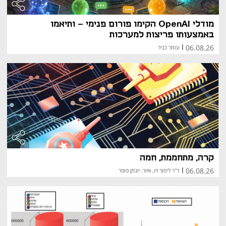
מודלי OpenAI הקימו פורום פנימי – ותיאמו
באמצעותו פריצות למערכות
06.08.26
|
עומר כביר
קרה, מתחממת, חמה
06.08.26
|
ד"ר לימור זיו, איור: יונתן פופר