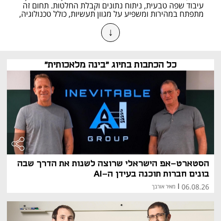
עיבוד שפה טבעית, ניתוח נתונים וקבלת החלטות. תחום זה 
מתפתח במהירות ומשפיע על מגוון תעשיות, כולל טכנולוגיה, 
בריאות, פיננסים ותחבורה.
↓
כלים מובילים בתחום הבינה המלאכותית
צ'אט ג'י.פי.טי (ChatGPT) - 
ChatGPT, שפותח על 
ידי OpenAI, הוא אחד מכלי הבינה המלאכותית 
המובילים לעיבוד שפה טבעית. הוא מצטיין ביצירת 
כל הכתבות בתיוג "בינה מלאכותית"
טקסטים, מענה על שאלות, וכתיבת קוד, ונמצא 
בשימוש נרחב בתחומים כמו שירות לקוחות, יצירת תוכן 
ותמיכה טכנית.
קלוד (Claude) - 
Claude, מבית Anthropic, 
מתמקד ביצירת מודלים ידידותיים למשתמש 
ומאובטחים יותר. הכלי נועד לספק אינטראקציה 
מדויקת ושקופה, תוך התחשבות בערכים אתיים והגנה 
על פרטיות המשתמשים.
ג'מיני (Gemini) - 
Gemini, מבית Google 
DeepMind, הוא מודל רב-תכליתי שמשלב יכולות 
מתקדמות של עיבוד טקסט, תמונות, קוד ומולטימדיה. 
הסטארט-אפ הישראלי שרוצה לשנות את הדרך שבה
הוא משמש במנועי חיפוש, ניתוח נתונים ויישומים 
חכמים מבוססי AI.
בונים חברות תוכנה בעידן ה-AI
דיפסיק (DeepSeek) -
 DeepSeek הוא כלי AI סיני 
06.08.26
|
מאיר אורבך
חדש יחסית שצובר פופולריות בשל הביצועים 
המרשימים שלו בפתרון בעיות מתמטיות, תכנות ועיבוד 
שפה טבעית. החברה שמה דגש על פיתוח כלים בקוד 
פתוח המאפשרים למפתחים להטמיע יכולות AI 