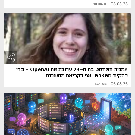
06.08.26
|
חדשות חוץ
פתרונות לניהול עומסי עבודה של בינה מלאכותית 
בענן.
חברת AI21 Labs מתמחה בפיתוח מודלים לשיפור 
עיבוד שפה טבעית ושירותים חכמים המבוססים על 
בינה מלאכותית.
חברת Zencity משתמשת בטכנולוגיה זו לניתוח נתוני 
מדיה חברתית ושיפור קבלת החלטות בממשלות 
מקומיות.
חברת Cortica עוסקת בפיתוח אלגוריתמים מתקדמים 
ללמידה עמוקה ולהבנת תמונות.
אמנית השחמט בת ה-23 עוזבת את OpenAI - כדי
להקים סטארט-אפ לקריאת מחשבות
06.08.26
|
עומר כביר