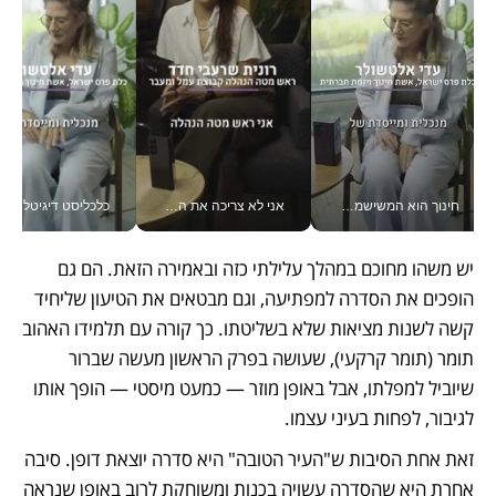
חינוך הוא המשישמה של החיים שלי - V
אני לא צריכה את המשרד: רונית שרעבי-חדד מנהלת ארגון של 30000 עובדים מכל מקום_v
כלכליסט דיגיטל
יש משהו מחוכם במהלך עלילתי כזה ובאמירה הזאת. הם גם 
הופכים את הסדרה למפתיעה, וגם מבטאים את הטיעון שליחיד 
קשה לשנות מציאות שלא בשליטתו. כך קורה עם תלמידו האהוב 
תומר (תומר קרקעי), שעושה בפרק הראשון מעשה שברור 
שיוביל למפלתו, אבל באופן מוזר — כמעט מיסטי — הופך אותו 
לגיבור, לפחות בעיני עצמו.
זאת אחת הסיבות ש"העיר הטובה" היא סדרה יוצאת דופן. סיבה 
אחרת היא שהסדרה עשויה בכנות ומשוחקת לרוב באופן שנראה 