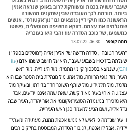
הסדרה החדשה של אלירן אליה שעלתה ב־HOT בשבוע
שעבר עשויה בכנות ומשוחקת לרוב באופן שנראה אמין
ביותר. תורמת לכך העובדה שבין שחקנים מהשורה
הראשונה כמו תיקי דיין נמצאים גם "נון־אקטורס", אנשים
שמגלמים את עצמם. דווקא החשיפה הטוטאלית, פשוטו
כמשמעו, של כוכב הסדרה עוז זהבי היא בעוכריה
רותה קופפר
|
06:30, 18.07.22
"העיר הטובה", סדרה חדשה של אלירן אליה ("מוטלים בספק") 
נפתח בכרטיסייה חדשה
נפתח בכרטיסייה חדשה
שעלתה ב־HOT בשבוע שעבר, היא על תושב ששמו אדם (
עוז 
זהבי
), שנמצא בסכסוך קיומי מתמיד: מול העירייה, מול ראש 
העיר, מול גופי הרווחה, מול אמו, מול מנהלת בית הספר שבו הוא 
מלמד, מול תלמידיו, מול שותף השוכר חדר בדירתו, ובעיקר מול 
עצמו. הוא חי בעיר מאוד קשה, שאת שמה איננו יודעים, אבל 
היא מזכירה במעמדה הסוציו־אקונומי את אור יהודה, העיר שבה 
גדל אליה, ושם הגיע למעמד סגן ראש העירייה. 
זו עיר שנדמה כי לאיש לא ממש אכפת ממנה, מעתידה ומעתיד 
ילדיה. אבל לו אכפת, לגיבור הסדרה, המבוססת בחלקים רבים 