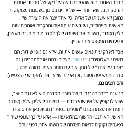
הדבר האחרון הוא שהסדרה באה על רקע של סדרות אחרות 
העוסקות בנושא דומה — של ילדים בסיכון בשכונות מצוקה. זה 
כמובן לא אשמתו של אליה. כל אחד יוצר את היצירה שלו, 
האישית והייחודית, ואז באים עיתונאים ומבקרים ואומרים שזה 
חלק מטרנד, משווים את היצירה שלך לסדרות דומות. זה מעצבן, 
ולפעמים מפספס את העניין. 
אבל לא רק עיתונאים עושים את זה, אלא גם גופי שידור; הם 
רואים ש"עלומים" ו
"בני אור"
 הצליחו להם או למתחרים (וגם 
"אחד על אחד" של מתן יאיר עם תומר קאפון כמורה פרטי, 
סדרה ממש יפה וטובה, וכדאי למי שלא ראה להקדיש לה צפייה), 
והם רוצים גם. 
הטענה בדבר הטרנדיות של תוכני הסדרה היא לא נגד היוצר, 
שכאילו קופץ על איזושהי רכבת — במיוחד שאלירן אליה (שכבר 
הוכיח את עצמו בסרט "מוטלים בספק") מביא כאן את סיפורו 
האישי, האותנטי החשוף במלוא עוזו — אלא על כך שגופי שידור 
לפעמים זקוקים לראות הצלחה של משהו אחר, לפני שהם 