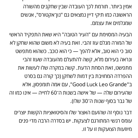
אמין ביותר. תורמת לכך העובדה שבין שחקנים מהשורה 
הראשונה כמו תיקי דיין נמצאים גם "נון־אקטורס", אנשים 
שמגלמים את עצמם.
הבעיה המסוימת עם "העיר הטובה" היא שאת התפקיד הראשי 
של המורה מגלם עוז זהבי. זאת בעיה לא משום שהוא שחקן לא 
טוב כי הוא טוב, אלא להפך — כי הוא כוכב. כשהוא מתפשט 
ונראה בעירום מלא, קשה להתעלם מהעובדה שעוז זהבי 
מתפשט, זאת הסחת הדעת. קשה במקרה שלו לעשות את 
ההפרדה המחויבת בין דמות לשחקן (כך קורה גם בסרט 
ב"Good Luck Leo Grande", עם אמה תומפסון, אלא 
שהעירום שלה — של אישה בשנות ה־60 לחייה — אינו כמו זה 
של גבר בסוף שנות ה־30 שלו).
דבר נוסף זה שהזעם האצור שלו והסיטואציות הקשות יוצרים 
עומס רגשי המתורגם לצעקות. יש בסדרה הרבה מדי פנים 
מיוזעות הצועקות זו על זו. 