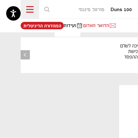
Duns 100
פורטל פיננסי
נפתח בכרטיסייה חדשה
הדואר האדום
ועידות
המהדורה הדיגיטלית
יכה לשלם
כישת
BASE: ההפסד
הרבעוני זינק ל-76