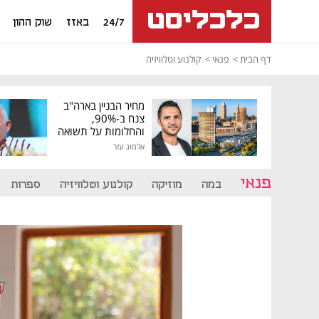
24/7
באזז
שוק ההון
דף הבית
פנאי
קולנוע וטלוויזיה
מחיר הבניין בארה"ב
צנח ב-90%,
והחלומות על תשואה
גבוהה התנפצו
אלמוג עזר
פנאי
במה
מוזיקה
קולנוע וטלוויזיה
ספרות