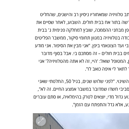
"זה לא סיפור סינדרלה", אומר איתי ורד, כתב טלוויזיה שמאחוריו ניסיון רב והישגים, שהחליט 
לעשות הסבת מקצוע ולפתוח בקריירה חדשה בתור אח בבית חולים. השבוע, לאחר שסיים את 
תקופת הלימודים בת שלוש השנים, שבסופן מבחני ההסמכה, שובץ למחלקה פנימית ג' בבית 
החולים שיבא. מאחוריו שנים רבות של עבודה בטלוויזיה במגוון תחומי סיקור, ממשבר הפליטים 
והמהגרים העולמי דרך סיקור האביב הערבי ועד הצונאמי ביפן. "אני מבין את הסיפור. אני מודע 
לשיעור כתבי החדשות שהולכים להיות אחים בבית חולים – זה מסתכם בי. אבל בסוף מדובר 
בהרבה מאוד עבודה קשה", הוא אומר. "כן, המטופל שואל: 'היי, זה לא אתה מהטלוויזיה?' אני 
 לתאר לי איפה כואב לו".
בפוסט בפייסבוק בשבוע שעבר בישר על השינוי. "לפני שלוש שנים, בגיל 50, החלטתי שאני 
אהיה אח, שאני אטפל באנשים. לא מעט סביבי חשדו שמדובר במשבר אמצע החיים. זה לא", 
הבהיר. "במשבר אמצע החיים קונים אופנוע גדול מדי, יוצאים לטרק בהימלאיה, או סתם עוברים 
ע, אלא גדל והתפתח עם הזמן".