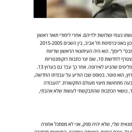
ורד נולד בכפר הס, וחי שם גם היום, עם אשתו נעמי ושלושת ילדיהם. אחרי לימודי תואר ראשון 
במדע המדינה והיסטוריה של המזרח התיכון באוניברסיטת תל אביב, בין השנים 2015-2005 
שימש ככתב ומגיש בערוץ 1 בעיקר של "מבט" ו"יומן". הוא היה העיתונאי הראשון שדיווח 
מקהיר באביב הערבי ב־2011. ב־2015 הצטרף לחדשות 10, שם יצר כתבות דוקומנטריות 
בולטות, ובהן הסדרה "צונאמי", על זרם הפליטים שהגיע לאירופה. אחר כך עבד גם בערוץ 13. 
בתקופת הקורונה, במסגרת הקיצוצים בערוץ, הוא פוטר. בפוסט שבו הודיע על עבודתו החדשה, 
נפתח בכרטיסייה חדשה
נפתח בכרטיסייה חדשה
כתב שההחלטה לעזוב את החדשות גם נבעה מתחושת מיצוי מעולם התקשורת. "העבודה 
סביב השעון, השיח שהלך ונהיה רדוד יותר, נושאי הכתבות שהתבקשתי לעשות שלא אהבתי, 
"אני מאוד מאוד גאה ושמח בקריירה העיתונאית שלי, שלא יהיה ספק, אני לא מסתכל אחורה 
וזורק בוץ. אבל היו כמה דברים שקרו. קודם כל, אורח החיים. כשאתה עיתונאי, המציאות מכתיבה 