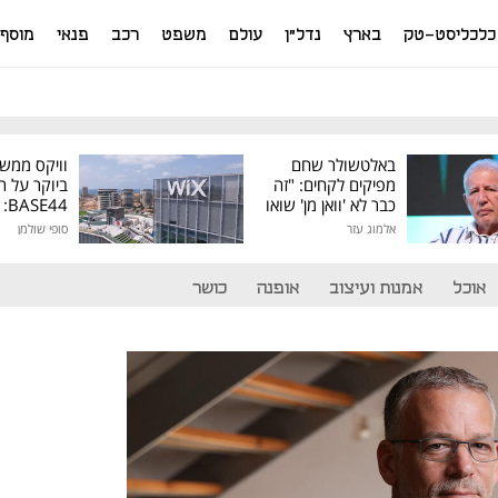
כלכליסט-טק
בארץ
נדל"ן
עולם
משפט
רכב
פנאי
מוסף
באלטשולר שחם
וויקס ממש
מפיקים לקחים: "זה
ביוקר על ר
כבר לא 'וואן מן' שואו
44
של גילעד"
אלמוג עזר
סופי שולמן
מיליון דולר
אוכל
אמנות ועיצוב
אופנה
כושר