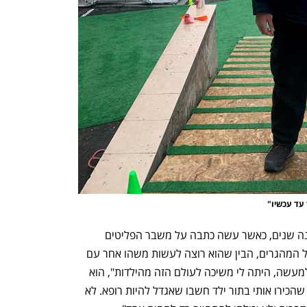
עד עכשיו"
בריאיון לכלכליסט מספר ורד שלפני כשמונה שנים, כאשר עשה כתבה על משבר הפליטים 
העולמי והיה על אחת מספינות החילוץ של המהגרים, הבין שהוא רוצה לעשות משהו אחר עם 
החיים שלו, ולא רק להיות בצד המסקר. "למעשה, היתה לי משיכה לעולם הזה מהילדות", הוא 
אומר. "כנער התנדבתי במגן דוד אדום. מי שהכירו אותי בתור ילד חשבו שאגדל להיות רופא. לא 