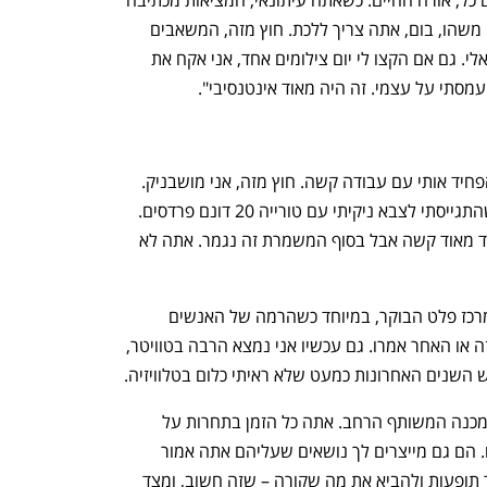
ענף במתח גבוה
מדברים כלכלה, עסקים ומה שב
לך אותו. יש לילד יום הולדת, אבל אז קורה משהו, בום, אתה צריך ללכת. חוץ מזה, המשאבים 
בערוצים היו מצומצמים, ואני בן אדם טוטאלי. גם אם הקצו לי יום צילומים אחד, אני אקח את 
מסתי על עצמי. זה היה מאוד אינטנסיבי".
"אחרי מה שעשיתי כעיתונאי אי אפשר להפחיד אותי עם עבודה קשה. חוץ מזה, אני מושבניק. 
כל שבת קטפתי אבוקדו או תפוזים. לפני שהתגייסתי לצבא ניקיתי עם טורייה 20 דונם פרדסים. 
ובכל זאת זה אחרת. כשאתה אח אתה עובד מאוד קשה אבל בסוף המשמרת זה נגמר. אתה לא 
"באיזה שלב נמאס לי לדעת מה כל חבר מרכז פלט הבוקר, במיוחד כשהרמה של האנשים 
הולכת ויורדת. לא אכפת לי מה האידיוט הזה או האחר אמרו. גם עכשיו אני נמצא הרבה בטוויטר, 
השנים האחרונות כמעט שלא ראיתי כלום בטלוויזיה.
"התקשורת כיום יותר ויותר מחפשת את המכנה המשותף הרחב. אתה כל הזמן בתחרות על 
מכונת הלייקים של הטיקטוק והאינסטגרם. הם גם מייצרים לך נושאים שעליהם אתה אמור 
לעשות כתבות. ישנו המתח הזה של לסקר תופעות ולהביא את מה שקורה – שזה חשוב, ומצד 