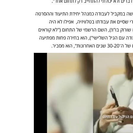
 דברים ולא יכולתי להתחייב רק לתחום אחד".
בתוכנית ההסבה, שכללה לימודי ערב שעשה במקביל לעבודה כמנהל יחידת התיעוד וההסרטה 
של בית החולים שיבא, תפקיד שעשה אחרי שסיים את עבודתו בטלוויזיה,  אפילו לא היה 
התלמיד הכי מבוגר, הוא מציין. אחיות (עם שורוק בו"ו!), השם הרשמי של התחום ("לא קוראים 
לזה סיעוד כי כנראה שסיעוד מתקשר לעבודה עם הגיל השלישי"), הוא בחירה פחות מפתיעה 
הוא מסביר.