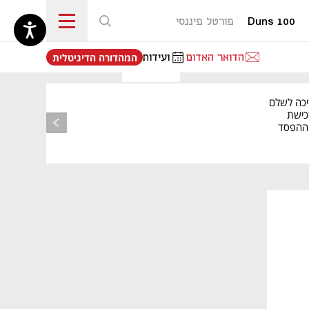
Duns 100
פורטל פיננסי
נפתח בכרטיסייה חדשה
הדואר האדום
ועידות
המהדורה הדיגיטלית
יכה לשלם
כישת
BASE: ההפסד
הרבעוני זינק ל-76