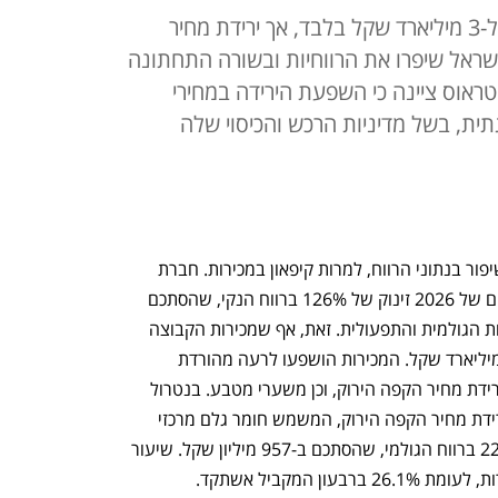
מכירות קבוצת המזון עלו ב-0.4% ל-3 מיליארד שקל בלבד, אך ירידת מחיר
שראל שיפרו את הרווחיות ובשורה התחתונה
יליון שקל; שטראוס ציינה כי השפעת הירידה במחירי
תית, בשל מדיניות הרכש והכיסוי שלה
שטראוס חתמה את הרבעון הראשון עם שיפור בנתוני הרווח, למרות קיפאון במכירות. חברת 
המזון רשמה בשלושת החודשים הראשונים של 2026 זינוק של 126% ברווח הנקי, שהסתכם 
ב-181 מיליון שקל, על רקע שיפור ברווחיות הגולמית והתפעולית. זאת, אף שמכירות הקבוצה 
נותרו כמעט ללא שינוי ועלו ב-0.4% ל-3 מיליארד שקל. המכירות הושפעו לרעה מהורדת 
מחירים במוצרי הקפה בעולם, בהתאם לירידת מחיר הקפה הירוק, וכן משערי מטבע. בנטרול 
השפעות אלה, צמחו המכירות ב-2.5%. ירידת מחיר הקפה הירוק, המשמש חומר גלם מרכזי 
בפעילות החברה, תרמה לעלייה של 22.6% ברווח הגולמי, שהסתכם ב-957 מיליון שקל. שיעור 