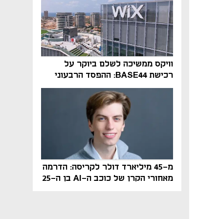
וויקס ממשיכה לשלם ביוקר על
רכישת BASE44: ההפסד הרבעוני
זינק ל-76 מיליון דולר
מ-45 מיליארד דולר לקריסה: הדרמה
מאחורי הקרן של כוכב ה-AI בן ה-25