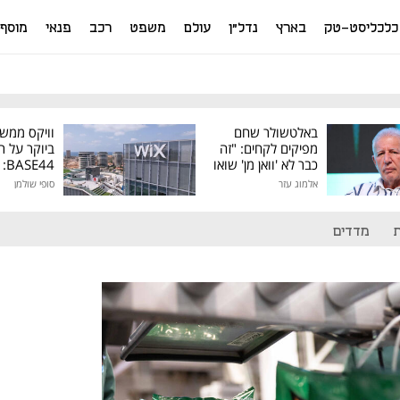
כלכליסט-טק
בארץ
נדל"ן
עולם
משפט
רכב
פנאי
מוסף
באלטשולר שחם
וויקס ממש
מפיקים לקחים: "זה
ביוקר על ר
כבר לא 'וואן מן' שואו
44
של גילעד"
אלמוג עזר
סופי שולמן
מיליון דולר
מדדים