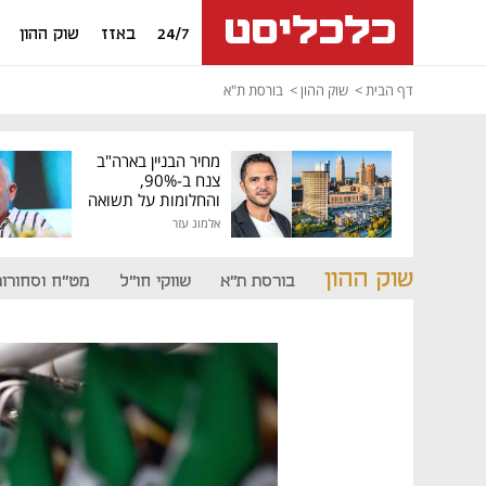
24/7
באזז
שוק ההון
דף הבית
שוק ההון
בורסת ת"א
מחיר הבניין בארה"ב
צנח ב-90%,
והחלומות על תשואה
גבוהה התנפצו
אלמוג עזר
שוק ההון
בורסת ת"א
שווקי חו"ל
מט"ח וסחורות