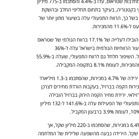
מכירות מגזר הבריאות, שליבת פעילותו במחלבות שטראוס, עלו ב-4.4% והסתכמו ב-775 מיליון 
בקטגוריה, בעיקר בתחום תחליפי החלב ובהשקת 
. בשל כך, הרווח התפעולי עלה בשיעור מתון יותר של 
העלאות המחירים, לצד התחזקות השקל, הובילו לעלייה של 17.1% ברווח הגולמי של שטראוס 
בישראל, שהסתכם ב-525 מיליון שקל. שיעור הרווחיות הגולמית בישראל עלה ל-36% 
מהמכירות, לעומת 32.2% ברבעון המקביל. השיפור חלחל גם לרווח התפעולי, שעלה ב-55.9% 
בתחום הקפה הבינלאומי רשמה שטראוס ירידה של 4.7% במכירות, שהסתכמו ב-1.3 מיליארד 
שקל. הירידה נבעה מירידה של 9.6% במכירות הקפה בברזיל, בעקבות הורדת מחירים לצרכן 
והשפעת התחזקות השקל מול הריאל הברזילאי. ירידת מחיר הקפה הירוק בברזיל הובילה 
לירידה של 13.8% בעלות המכר, והרווח התפעולי של הפעילות עלה ב-141.6% ל-132 מיליון 
פעילות שטראוס מים הציגה צמיחה של 6.4% במכירות, שהסתכמו ב-220 מיליון שקל, אך 
הרווח התפעולי ירד ב-33.1% ל-17 מיליון שקל. הירידה נבעה מהשפעה שלילית של המלחמה 