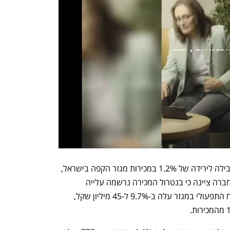
מכירת רשת קפה עלית בשנה שעברה הובילה לירידה של 1.2% במכירות מגזר הקפה בישראל, 
שהסתכמו ב-256 מיליון שקל. עם זאת, החברה ציינה כי בנטרול המכירה נרשמה עלייה 
במכירות בעקבות העלאת המחירים. הרווח התפעולי במגזר עלה ב-9.7% ל-45 מיליון שקל, 