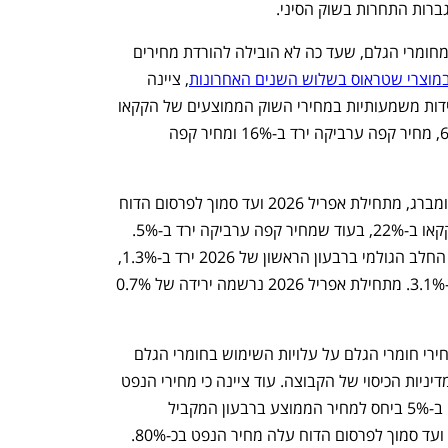
ברות התחרות בשוק הסיני.
על רקע הירידה המתמשכת במחירי חלק מחומרי הגלם, שעד כה לא הובילה להורדת מחירים 
מוצרי שטראוס בשלוש השנים האחרונות
, ציינה 
החברה כי במהלך הרבעון הראשון חלו ירידות משמעותיות במחירי השוק הממוצעים של הקקאו 
ושל הקפה הירוק. מחיר הקקאו ירד ב-63%, מחיר קפה ערביקה ירד ב-16% ומחיר קפה 
עם זאת, שטראוס הוסיפה כי לפי נתוני בלומברג, מתחילת אפריל 2026 ועד סמוך לפרסום הדוח 
עלו מחירי קפה רובוסטה ב-3% ומחירי הקקאו ב-22%, בעוד שמחיר קפה ערביקה ירד ב-5%. 
עוד ציינה החברה כי המחיר הממוצע של החלב הגולמי ברבעון הראשון של 2026 ירד ב-1.3%, 
אך ביחס לרבעון המקביל ב-2025 עלה ב-3.1%. מתחילת אפריל 2026 נרשמה ירידה של 0.7% 
החברה הבהירה כי השפעת השינויים במחירי חומרי הגלם על עלויות השימוש בחומרי הגלם 
שלה היא הדרגתית, בשל תהליכי הרכש ומדיניות הכיסוי של הקבוצה. עוד ציינה כי מחירי הנפט 
הממוצעים ברבעון הראשון של 2026 עלו ב-5% ביחס למחיר הממוצע ברבעון המקביל 