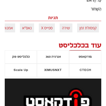
עַל הָרֹאשׁ
הַשָּׁחוֹר
תגיות
קפסולת זמן
שירה
ספייס X
נאס"א
אמנות
עוד בכלכליסט
פודקאסט
אנרגיה 360
כלכליסט טק
Scale Up
XIMUSNXT
CTECH
יסייה חדשה
נפתח בכרטיסייה חדשה