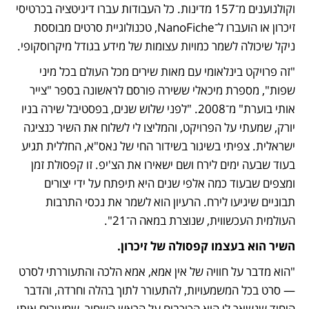
וקולנוענים מ־157 מדינות. כל העבודות עברו דיגיטציה בכרטיסי 
זיכרון או הועברו ל־NanoFiche, טכנולוגיית סרטים מבוססת 
ניקל שיכולה לשמר כמויות עצומות של מידע בגודל מיקרוסקופי.
"זה פרויקט בינלאומי עם מאות שירים מכל העולם בכל מיני 
שפות", מספרת מיכאלי ששירה פורסם לראשונה בספר "צייר 
אותי בוערת" מ־2008. "לפני שלוש שנים, בפסטיבל שירה בניו 
יורק, שמעתי על הפרויקט, והמליצו לי לשלוח את השיר כנציגה 
ישראלית. צפיתי בשיגור בשידור החי של נאס"א, החללית תגיע 
בעוד שבעה ימים לירח ושם ישאירו את הצ'יפ. זו קפסולת זמן 
ומצפים שבעוד כמה אלפי שנים היא תיפתח על ידי יצורים 
תבוניים שיגיעו לירח. הרעיון הוא לשמר את נכסי התרבות 
העולמית העכשווית, שנוצרת במאה ה־21".
השיר הוא בעצמו קפסולה של זיכרון.
"הוא מדבר על חוויה של אין אמא, אמא הלכה והתעוררתי לסרט 
— סרט בכל המשמעויות, להתעורר לתוך בהלה וחרדה, והדבר 
היחיד שנשאר לי הוא הכוכבים על הראש השחור, שמעירים אותי 