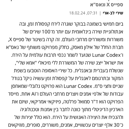
ספייס X ונאס"א
שירי לב-ארי
|
07:31, 18.02.24
ביום חמישי בשמונה בבוקר שוגרה לירח קפסולת זמן, ובה 
אנתולוגיית שירה בינלאומית עם יותר מ־100 שירים של 
משוררות ומשוררים מרחבי העולם. זה קרה בשיגור של ספייס X, 
חברת החלל של אילון מאסק, כחלק מפרויקט משותף של נאס"א 
ו־Lunar Codex שנועד לשמר נכסי תרבות עולמית על הירח. 
את ישראל ייצג שירה של המשוררת ללי מיכאלי "אמא שלי", 
שנשלח בעברית ובאנגלית. כל שירי האסופה הוטבעו בשפת 
המקור ובתרגומם לאנגלית על קפסולת זמן עשויה ניקל בגודל 
שניים וחצי ס"מ. Lunar Codex הוא פרויקט גלובלי שמאחסן 
עבודות של אלפי אמנים ויוצרים מרחבי העולם ו־AI אחת. מייסד 
הפרויקט הוא ד"ר סמואל פרלטה, פיזיקאי אמריקאי, שיזם את 
הארכיון הדיגיטלי מתוך כוונה לחבר בין אמנות וטכנולוגיה 
ולהנכיח את היצירה האנושית על הירח. הוא כולל יצירות של 
כ־30 אלף יוצרים עכשוויים, אמנים, משוררים, סופרים, מוזיקאים 