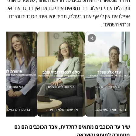
ומנהלים איתי דיאלוג והם נמצאים איתי גם אם אין מבוגר אחראי. 
אפילו אם אין לי אף אחד בעולם, תמיד יהיו איתי הכוכבים והירח 
וגרמי השמים".
חינוך הוא המשישמה של החיים שלי - V
אין שעה שלא התעסקתי במשבר - טל אלכסנדרוביץ’ שגב מנהלת משברים תקשורתיים מכל מקום עם ה- Galaxy Z Fold8 Ultra שלה_v
בתפקידים כאלה אי אפשר לח
שיר על הכוכבים מתאים לחללית, אבל הכוכבים הם גם 
מטפורה למעוף והשראה.