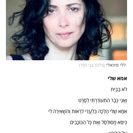
 ללי מיכאלי
(
צילום: צבי פפר
)
אמא שלי
לֹא בַּבַּיִת
וְאֲנִי כְּבָר הִתְעוֹרַרְתִּי לְסֶרֶט
אִמָּא שֶׁלִּי הָלְכָה בִּלְעֲדֵי לִרְאוֹת וְהִשְׁאִירָה לִי
כִּיסֵּא מְסוּלְסָל וְאֶת כָּל הַכּוֹכָבִים