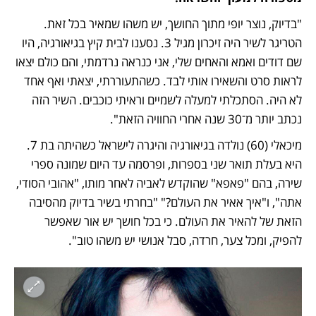
"בדיוק, נוצר יופי מתוך החושך, יש משהו שמאיר בכל זאת. 
הטריגר לשיר היה זיכרון מגיל 3. נסענו לבית קיץ בגיאורגיה, היו 
שם דודים ואמא והאחים שלי, אני כנראה נרדמתי, והם כולם יצאו 
לראות סרט והשאירו אותי לבד. כשהתעוררתי, יצאתי ואף אחד 
לא היה. הסתכלתי למעלה לשמיים וראיתי כוכבים. השיר הזה 
נכתב יותר מ־30 שנה אחרי החוויה הזאת".
מיכאלי (60) נולדה בגיאורגיה והיגרה לישראל כשהיתה בת 7. 
היא בעלת תואר שני בספרות, ופרסמה עד היום שמונה ספרי 
שירה, בהם "פאפא" שהוקדש לאביה לאחר מותו, "אהובי הסודי, 
אתה", ו"איך אאיר את העולם?" "בחרתי בשיר בדיוק מהסיבה 
הזאת של להאיר את העולם. כי בכל חושך יש אור שאפשר 
להפיק, ומכל צער, חרדה, סבל אנושי יש משהו טוב".