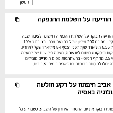
המשך
הודיעה על השלמת ההנפקה
קבוצת הנדל"ן תדהר הודיעה הבוקר על השלמת ההנפקה ראשונה לציבור שבה 
גייסה 1.7 מיליארד שקל - מתוכם 200 מיליון שקל בהצעת מכר - תמורת כ-19% 
ממניותיה, לפי שווי של 6.55 מיליארד שקל לפני הכסף ו-8 מיליארד שקל לאחריו. 
ההנפקה, שלידר הנפקות ודיסקונט חיתום ליוו אותה, משכה ביקושים של למעלה 
מ-4 מיליארד שקל - פי 2.5 מהיקף הגיוס - בהשתתפות גופים מוסדיים מובילים 
 יחלו להיסחר בבורסה בתל אביב בימים הקרובים.
הבורסה בתל אביב תיפתח על רקע חולשה 
לוגיה באסיה
הבורסה בתל אביב תפתח הבוקר את יום המסחר האחרון של השבוע, כשברקע גל 