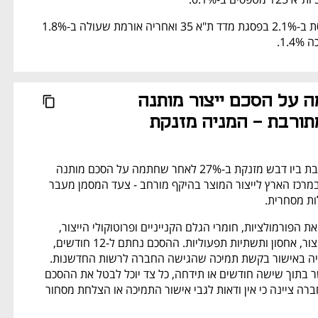
אנלייט אנרגיה מטפסת ב-2.1% בפסגת מדד ת"א 35 ואחריה אורמת שעולה ב-1.8% 
1..
ביו דבש חתמה על הסכם ייצור מותנה 
תורבת - המניה מזנקת
יצרנית הדבש המתורבת ביו דבש מזנקת ב-27% לאחר שחתמה על הסכם מותנה 
עם יצרן מזון מורשה במרכז הארץ לייצור המוצר בהיקף מורחב - צעד המסמן מעבר 
ת מסחרית.
ביו דבש תספק ליצרן את הפורמולציות, חומרי הגלם הקנייניים ופרוטוקולי הייצור, 
והיצרן יספק שירותי ייצור, אחסון ותשתיות תפעוליות. ההסכם נחתם ל-12 חודשים, 
אך כניסתו לפועל תלויה באישור בקשת תמיכה שהגישה החברה לרשות החדשנות. 
אם הבקשה לא תאושר בתוך שישה חודשים או תידחה, כל צד יוכל לבטל את ההסכם 
בהודעה מוקדמת. החברה ציינה כי אין ודאות לגבי אישור התמיכה או הצלחת מסחור 