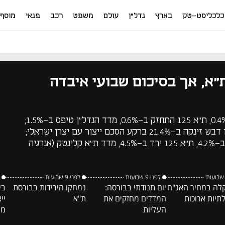
כלכליסט-טק
בארץ
נדל"ן
עולם
משפט
רכב
פנאי
מוסף
ת"א, אך בסיכום שבועי איבדה
מדד ת"א 35 עלה היום ב-0.4%, ת"א 125 התחזק ב-0.6%, מדד הנדל"ן טיפס ב-1.5%;
יצרנית הדבש המתורבת ביו דבש זינקה ב-21.4% ברקע הסכם ייצור עם יצרן ישראלי;
בסיכום שבועי ת"א 35 ירד ב-4.2%, ת"א 125 ירד ב-4.5%, מדד ת"א קלינטק (אנרגיה
לפני 9 שבועות
לפני 9 שבועות
קלה במחיר האג"ח
יום תנודתי בבורסה:
נמחקו הירידות בבורסת
בי
יות ארוכות
המדדים מחזקים את
ת"א
יי
העליות
מת