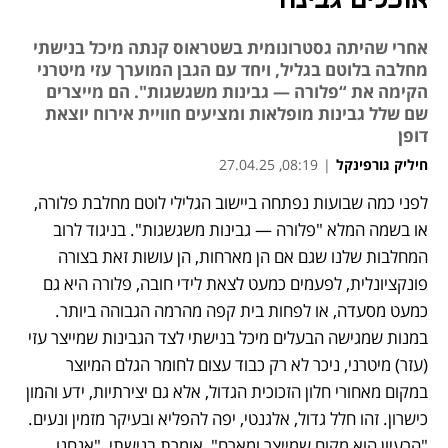
אוכלים גבינה"
אחרי שהיתה גסטרונומית בשטראוס קנתה מיכל בנישתי
מחלבה בלוטם בגליל, ויחד עם הגבן המוערך עזי מיטרני
הקימה את “פלורה — גבינות משגשגות". הם מייצרים
שם שלל גבינות מופלאות ומציעים חוויית אירוח יוצאת
דופן
חיליק גורפינקל
|
08:19, 27.04.25
לפני כמה שבועות נפתחה ביישוב הגלילי לוטם מחלבת פלורה, 
או בשמה המלא "פלורה — גבינות משגשגות". בניגוד לרוב 
המחלבות שלנו שגם אם הן מארחות, הן עושות זאת בצורה 
פונקציונלית, לפעמים כמעט לצאת לידי חובה, פלורה היא גם 
כמעט מסעדה, או לפחות בית קפה מהרמה הגבוהה ביותר. 
במנות שמגישה הבעלים מיכל בנישתי לצד הגבינות שמייצר עזי 
(עזר) מיטרני, ניכר לא רק כבוד עצום לחומר הגלם המיוצר 
במקום מאחורי חלון הזכוכית הגדול, אלא גם יצירתיות, ידע והמון 
כישרון. זהו חלל גדול, אלגנטי, יפה להפליא ובעיקר מזמין ונעים. 
"הרעיון הוא מקום שמייצר ומארח", אומרת בנישתי, "אנחנו 