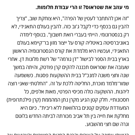
מי עוזב את שטראוס? זו הרי עבודת חלומות.
"זה אכן להתחבר לעטין של הפרה", היא צוחקת שוב, "צריך 
להבין גם בכסף כדי לקבל ג'וב כזה. להבין בעולם התאגידי, לא 
רק בגסטרונומי. הייתי בעברי רואת חשבון". בנוסף לימדה 
באוניברסיטה באיטליה קורס על ייצור מזון בר־קיימא בעולם 
התאגידי, ועכשיו היא מלמדת את קורס הגסטרונומיה הראשון 
בארץ בבית הספר לבישול "דן גורמה" של רשת מלונות דן. אחרי 
שעזבה את שטראוס תכננה להקים קרן פודטק, והיתה במשך 
שנה וחצי משנה למנכ"ל בבית ההשקעות פסגות. כששמעה 
שמור־מלמד מוכרת, החליטה ללכת על זה. "החלטתי שאני רוצה 
ליהנות. ההשקעה כולה מכיסי הפרטי, מאות אלפים, כל 
חסכונותיי. חלק קטן הגיע מקרן נתן המהממת (קרן פילנתרופית) 
המעודדת עסקים קטנים בהלוואות ללא ריבית". כיום היא 
מחלקת את חייה בין תל אביב מכורתה לביתה החדש בלוטם 
וגרה שם חצי מהשבוע. 