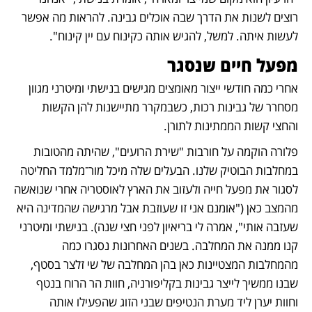
רוצים לשנות את הדרך שבה אוכלים גבינה. להראות מה אפשר 
לעשות איתה. למשל, להגיש אותה כקינוח עם יין קינוח".
מפעל חיים שנסגר
אחרי כמה חודשי ייצור מאומצים מגישים בנישתי ומיטרני מגוון 
מסחרר של גבינות רכות, כשבמקרר מתיישנות להן הקשות 
והחצי קשות הממתינות לתורן.
פלורה הוקמה על חורבות "שירת הרועים", שהיתה מהטובות 
במחלבות הבוטיק שלנו. הבעלים שלה מיכל מור־מלמד החליטה 
לסגור את מפעל חייה ולעזוב את הארץ לאוסטריה אחרי שנואשה 
מהמצב כאן ("אומנם אני זו שעוזבת אבל מרגישה שהמדינה היא 
שעזבה אותי", אמרה לי בריאיון לפני חצי שנה). בנישתי ומיטרני 
קנו ממנה את המחלבה. בשנים האחרונות נסגרו כמה 
מהמחלבות המצטיינות כאן בהן המחלבה של שי זלצר בסטף, 
שבנו ממשיך לייצר גבינות בקליפורניה, חוות הר הרוח בנטף 
וחוות יערן ליד מערת הנטיפים שבני הזוג שהפעילו אותה 