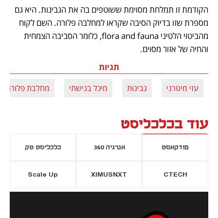
הקודמת זו תמלחת מסוימת ששוטפים בה את הגבינות. היא גם 
מספרת שזו בדיוק הסיבה שקראו למחלבה פלורה. השם לקוח 
מהביטוי הלטיני flora and fauna, כלומר הסביבה הצמחית 
והחיה של אזור מסוים. 
תגיות
עזי מיטרני
גבינות
מיכל בנישתי
מחלבת פלורה
עוד בכלכליסט
פודקאסט
אנרגיה 360
כלכליסט טק
Scale Up
XIMUSNXT
CTECH
יסייה חדשה
נפתח בכרטיסייה חדשה