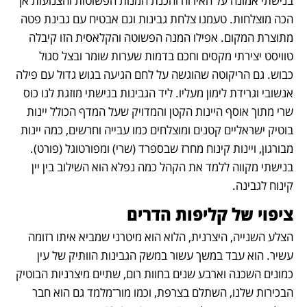
בנישתי אמונה על האירוח והכנת המנות הפשוטות והצנועות אך 
הכה מוצלחות. טעמנו צלחת גבינות וגם אבטיח עם גבינת פטה 
מתוצרת המקום. אפילו המנה הפשוטה והקלאסית הזו קיבלה 
טוויסט יצירתי מקסים וחכם בדמות שערות שומר ובצל סגול 
כבוש. גם הריקוטה שהוגשה על לחם הגיעה בגוש גדול עם פילה 
אנשובי וגרידת לימון מעליו. ליד הגבינות בנישתי מוזגת לנו כוס 
שרי מתוך אוסף היינות הקטן והמדויק שעל המדף הכולל יינות 
בוטיק ישראליים קטנים ומוצלחים כמו עבייה וחרשים, כמה יינות 
מבורגון, ויינות קינוח מחרז שבספרד (שרי) ומפורטוגל (פורט). 
בנישתי מקווה ללמד את הקהל כמה נפלא הוא השילוב בין יין 
קינוח לגבינה.
ציפוי של קליפות הדרים
הצלע השנייה, היצרנית, הלוא הוא מיטרני שמביא איתו רזומה 
עשיר. הוא עבד במשך עשור במשק הגבינות הוותיק של עין 
כמונים השכנה וארבע שנים בחוות רום, שתיים מיצרניות הבוטיק 
הבכירות שלנו, השתלם בצרפת, וכמו מור־מלמד גם הוא חבר 