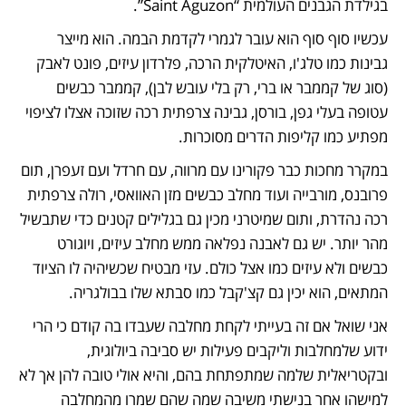
בגילדת הגבנים העולמית “Saint Aguzon”.
עכשיו סוף סוף הוא עובר לגמרי לקדמת הבמה. הוא מייצר 
גבינות כמו טלג'ו, האיטלקית הרכה, פלרדון עיזים, פונט לאבק 
(סוג של קממבר או ברי, רק בלי עובש לבן), קממבר כבשים 
עטופה בעלי גפן, בורסן, גבינה צרפתית רכה שזוכה אצלו לציפוי 
מפתיע כמו קליפות הדרים מסוכרות.
במקרר מחכות כבר פקורינו עם מרווה, עם חרדל ועם זעפרן, תום 
פרובנס, מורבייה ועוד מחלב כבשים מזן האוואסי, רולה צרפתית 
רכה נהדרת, ותום שמיטרני מכין גם בגלילים קטנים כדי שתבשיל 
מהר יותר. יש גם לאבנה נפלאה ממש מחלב עיזים, ויוגורט 
כבשים ולא עיזים כמו אצל כולם. עזי מבטיח שכשיהיה לו הציוד 
המתאים, הוא יכין גם קצ'קבל כמו סבתא שלו בבולגריה.
אני שואל אם זה בעייתי לקחת מחלבה שעבדו בה קודם כי הרי 
ידוע שלמחלבות וליקבים פעילות יש סביבה ביולוגית, 
ובקטריאלית שלמה שמתפתחת בהם, והיא אולי טובה להן אך לא 
למישהו אחר בנישתי משיבה שמה שהם שמרו מהמחלבה 