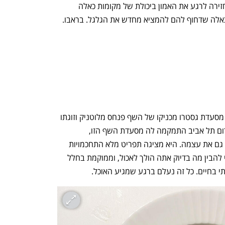
מאד וטעימים בצורה יוצאת דופן. סניור מחזירה לרגע את האמון ביכולת של מקומות כאלה 
 כאלה שדחוף להם להמציא מחדש את הגלגל. בראבו.
המצטרפת הטרייה החדשה לרשימה היא מסעדת גסטרו מכניקו של השף פנחס מלוטניק וזוגתו 
סטארק. בגינה קשוחה ברחוב צ'לנוב בדרום תל אביב התמקמה לה מסעדת השף הזו, 
שמצליחה לנצח לא רק את הלוקיישן אלא גם את עצמה. היא מציגה תפריט מלא התחכמויות 
לשוניות שאת חלקן צריך ממש לברר בכדי להבין מה בדיוק אתה הולך לאכול, וממוקמת בחלל 
תי בחיים. כל זה נעלם ברגע שמגיע האוכל. 