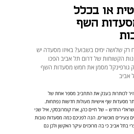
טית או בכלל
סעדות השף
ות
ח רק שלושה ימים בשבוע? באיזו מסעדה יש
ונות הקשוחות של דרום תל אביב הפכו
ליק גורפינקל מסמן את חמש מסעדות השף
ל אביב
סופה של המלחמה, אמיתי או מדומיין, מחזיר לכותרות בענק את התחביב מספר אחת של 
הישראלים – לאכול, ולדבר על זה. יותר ויותר מסעדות שף אישיות מעולות חדשות נפתחות. 
נדמה שמאז ימי ההתחלה של המטבח הישראלי החדש – של חיים כהן, ארז קומרובסקי, איל שני 
ועזרא קדם – לא צצו כאן כל כך הרבה שפים צעירים מוכשרים. הנה לפניכם כמה מסעדות טובות 
במיוחד שנפתחו בעת האחרונה. כולן לצערי בתל אביב כי בה מרוכזים עיקר האקשן ולכן גם 