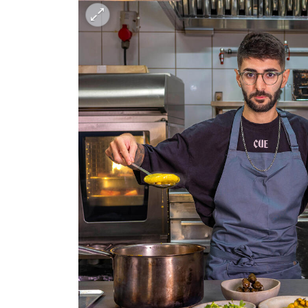
h – the gateway to Tech
You're NXT