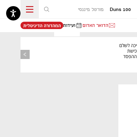
Duns 100
פורטל פיננסי
נפתח בכרטיסייה חדשה
הדואר האדום
ועידות
המהדורה הדיגיטלית
יכה לשלם
כישת
BASE: ההפסד
הרבעוני זינק ל-76
נפתח בכרטיסייה חדשה