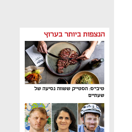
הנצפות ביותר בערוץ
טיבי'ס: הסטייק ששווה נסיעה של
שעתיים