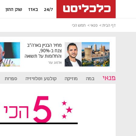
24/7
באזז
שוק ההון
דף הבית
פנאי
חמש הכי
מחיר הבניין בארה"ב
צנח ב-90%,
והחלומות על תשואה
גבוהה התנפצו
אלמוג עזר
פנאי
במה
מוזיקה
קולנוע וטלוויזיה
ספרות