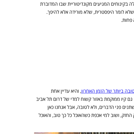
לשם דובונים, עבור בפסטה עם הברווז וכלה בקינוחים המגיעים מקונדיטוריית שבו המדוברת 
השכנה. כל זה באווירה מאוד לא מחייבת, שלא לומר היפסטרית, שלא מורידה אלא להיפך. 
פחות.
נפתח בכרטיסייה חדשה
נפתח בכרטיסייה חדשה
בה ביותר של הזמן האחרון
, והיא עדיין אחת 
המצטיינות שבהן למרות התחרות הקשה. גם קיו ממוקמת באזור קשוח למדי של דרום תל אביב 
הלא הוא רחוב הרכבת. מטר משם כבר משתנים פני הדברים, ולא לטובה, אבל אנחנו כאן 
בשביל האוכל. גם בקיו העיצוב אינו החלק החזק, ושוב למי אכפת כשהאוכל כל כך טוב, והאוכל 