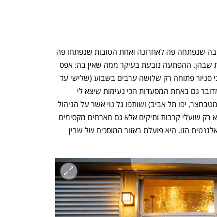
מסעדת סניור היא לא רק המסעדה הכי טובה שנפתחה פה לאחרונה ואחת הטובות שנפתחו פה 
בכלל (עד כדי כך) אלא גם אחת המפתיעות שבהן. ההפתעה נובעת בעיקר ממה שאין בה: אפס 
דאווין, אפס פוזה וכמעט אפס ימי עבודה, כי סניור פתוחה רק שלושה ערבים בשבוע (שלישי עד 
חמישי). ואם כל מה שכתבתי לא מספיק, מדובר גם באחת המסעדות הכי נעימות שיצא לי 
לפגוש. אייל סניור, שף ותיק (קרפצ'יו בר, מטבחצר, יפו תל אביב) ושותפו גל נוי אשר על הניהול 
והאירוח (בעבר מנהל קבוצת טאיזו) הם לא רק שועלי קרבות ותיקים אלא גם מארחים מקסימים 
שמפעילים יחדיו את המסעדה הקטנה והאלגנטית הזו. היא פועלת באזור המוסכים של שבין 