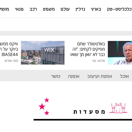
כלכליסט-טק
בארץ
נדל"ן
עולם
משפט
רכב
פנאי
מוסף
באלטשולר שחם
וויקס ממש
מפיקים לקחים: "זה
ביוקר על ר
כבר לא 'וואן מן' שואו
44
של גילעד"
אלמוג עזר
סופי שולמן
מיליון דולר
אוכל
אמנות ועיצוב
אופנה
כושר