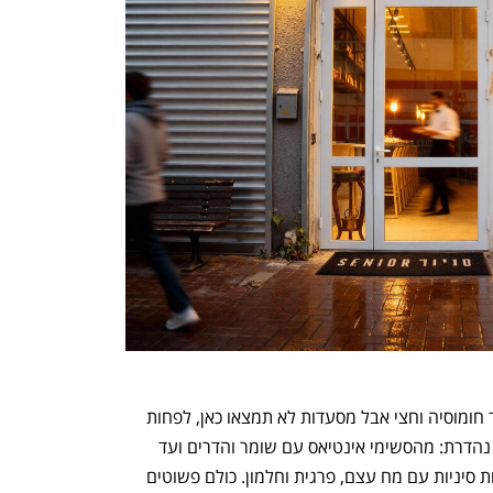
אמנם כבר יש כאן קפה אחד או שניים ועוד חומוסיה וחצי אבל מסעדות לא תמצאו כאן, לפחות 
לא עד עכשיו. כל מנה שטעמנו כאן היתה נהדרת: מהסשימי אינטיאס עם שומר והדרים ועד 
השווארמה דג עם יוגורט וטחינה, והאטריות סיניות עם מח עצם, פרגית וחלמון. כולם פשוטים 