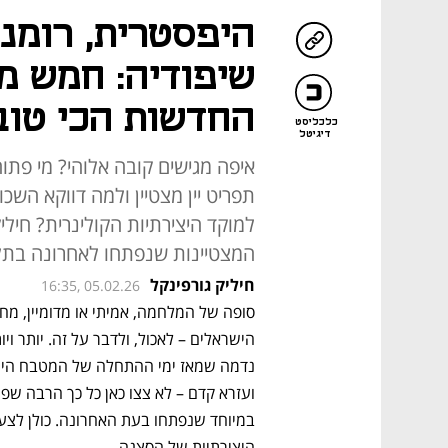
היפסטרית, רומנ
שיפודיה: חמש מ
החדשות הכי טוב
כלכליסט
דיגיטל
איפה מגישים קובה אלוהי? מי פתו
תפריט יין מצטיין ולמה דווקא השכ
למוקד היצירתיות הקולינרית? חי
המצטיינות שנפתחו לאחרונה בת
חיליק גורפינקל
16:35, 05.02.26
היצירתיות של הסצנה.