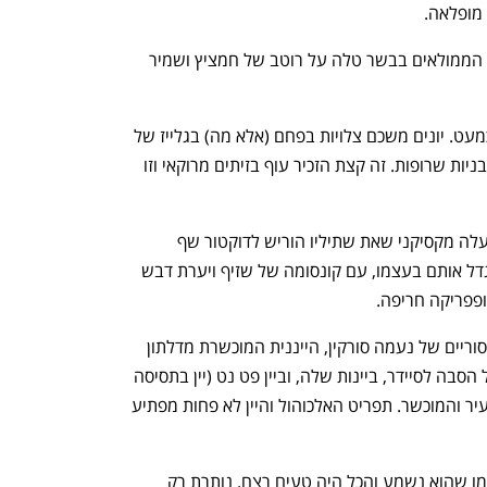
h – the gateway to Tech
You're NXT
 מופלאה.
נהדרת להלל היתה גם מנת כיסוני המנטי הממולאים בבשר טלה על רוטב של חמציץ ושמיר 
עכשיו הגיעה היונה עם עלה הזית. טוב, כמעט. יונים משכם צלויות בפחם (אלא מה) בגלייז של 
שרי ודיבס (דבש ענבים) ברוטב זיתים ועגבניות שרופות. זה קצת הזכיר עוף בזיתים מרוקאי וזו 
קינחנו בפנקוטה של ריוויון וטגטס — מין עלה מקסיקני שאת שתיליו הוריש לדוקטור שף 
מקסיקני שביקר אצלו פעם ועכשיו הוא מגדל אותם בעצמו, עם קונסומה של שזיף ויערת דבש 
ופפריקה חריפה.
את כל זה ליווינו בסיידר תפוחים ואגסי בר סוריים של נעמה סורקין, הייננית המוכשרת מדלתון 
ואורטל לשעבר שעושה בימים אלו סוג של הסבה לסיידר, ביינות שלה, וביין פט נט (יין בתסיסה 
חלקית) מענבי נביולו של עמית טולדו הצעיר והמוכשר. תפריט האלכוהול והיין לא פחות מפתיע 
שום דבר ממה שאכלנו כאן לא היה מוזר כמו שהוא נשמע והכל היה טעים רצח. נותרת רק 