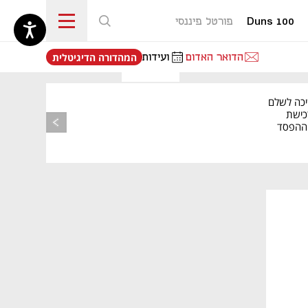
Duns 100
פורטל פיננסי
נפתח בכרטיסייה חדשה
הדואר האדום
ועידות
המהדורה הדיגיטלית
יכה לשלם
כישת
BASE: ההפסד
הרבעוני זינק ל-76