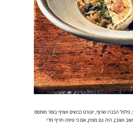
גספצ'ו של עגבניות שרי צהובות עם שזיף, פלפל הבנרו שרוף, יוגורט כבשים ושזיף בוסר מותסס 
(המילה מותסס, אתם כבר מבינים, תחזור שוב ושוב), היה גם מצוין, אם כי טיפה חריף מדי 