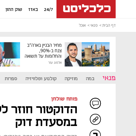
24/7
באזז
שוק ההון
דף הבית
פנאי
אוכל
מחיר הבניין בארה"ב
צנח ב-90%,
והחלומות על תשואה
גבוהה התנפצו
אלמוג עזר
פנאי
במה
מוזיקה
קולנוע וטלוויזיה
ספרות
פותח שולחן
הדוקטור חוזר לש
במסעדת דוק