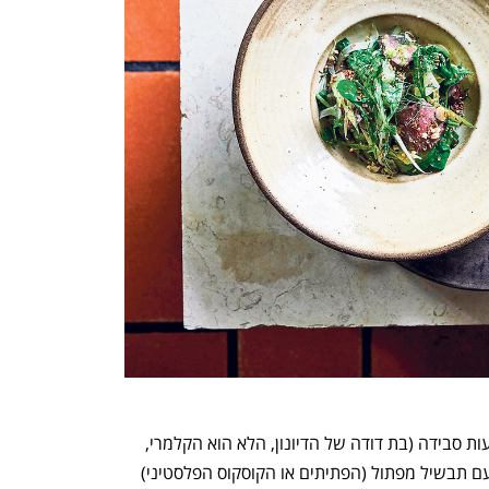
נפתח בכרטיסייה חדשה
נפתח בכרטיסייה חדשה
המנה הבאה היתה אולי הכי מורכבת: רצועות סבידה (בת דודה של הדיונון, הלא הוא הקלמרי, 
קצת יותר עבה ובשרנית), צלויות בפחם, עם תבשיל מפתול (הפתיתים או הקוסקוס הפלסטיני) 