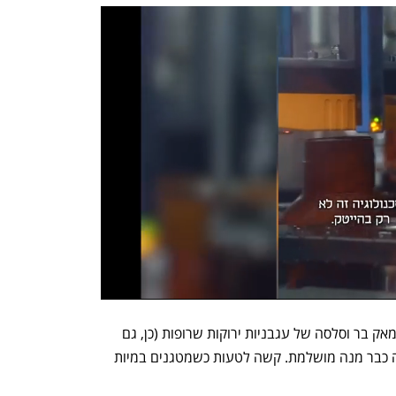
במיה תאילנדית מטוגנת בטמפורה עם סומאק בר וסלסה של עגבניות ירוקות שרופות (כן, גם 
שרוף הוא מוטיב חוזר) כוסברה וליים היתה כבר מנה מושלמת. קשה לטעות כשמטגנים במיות 