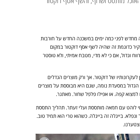
אוכל מותסס ושרוף, והשף אסף דוקטור
מסעדת דוק המתחדשת פתחה את שעריה מחדש לפני כמה ימים במשכנה החדש על חורבות 
מסעדת איל פסטיו הוותיקה. במקום חור בקיר כדוגמת זה שהיה לשף אסף דוקטור במקום 
הקודם, לא רחוק משם, זכתה דוק לחלל מרווח וגדול, אם כי לא מדי, מטבח אמיתי, ולא טוסטר 
התפריט, הגדול יותר כמדומני, נשאר נאמן לעקרונותיו של דוקטור. אך ורק מוצרים הגדלים 
ומיוצרים בישראל (כפי שעושה רנה רדזפי הגדול במסעדת נומה, שגם היא מבוססת על מוצרים 
 למצוא קפה. או אפילו פלפל שחור. מאתגר.
פתחנו את הארוחה שלנו בבייגלה ירושלמי לוהט עם חמאה מותססת ועלי זעתר. תהליך התססת 
החמאה הוא מוזר ומורכב אבל הטעם ברור ונפלא. בייגלה זה בייגלה. כשהוא טרי הוא תמיד טוב. 
הצטערנו.