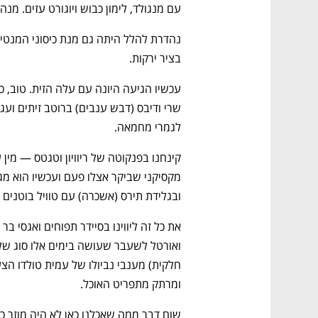
ם ומה שביניהם
התכוננו לשלב הבא בצמיחה שלכם!
עם מנגולד, לימון כבוש ויוגורט עזים. מנה
בציר ירקות.
לגמרי מחמאה.
ובגלידת תירס (אשכרה) עם טוויל בוטנים 
ומרתק מתפריט האוכל.