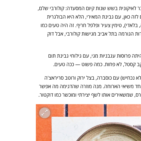
מנת הקולורבי האפוי של דוקטור הפכה כבר לאיקונית בשש שנות קיום המסעדה: קולורבי שלם, 
קלוף ואז אפוי, או צלוי בפחם כמו שקוראים לזה כאן, עם גבינת המאירי, הלא היא הבולגרית 
הטובה בעולם, שומשום בלאדי (עוד מילה, בלאדי), טימין צעיר ופלפל חריף. זה היה טעים כמו 
בפעם הראשונה. אמנם כרגע חצי ממסעדות הגורמה בתל אביב מגישות קולורבי, אבל דוק 
המנה הכי פשוטה, ואולי גם הכי טעימה, היתה פרוסות עגבניות מגי, עם גילוחי גבינת תום 
מיקב קסטל, לא פחות. כמה פשוט — ככה טעים.
תירס גילי מתוק צלוי בפחם (מוטיב חוזר? לא נכחיש) עם כוסברה, בצל ירוק ורוטב סריראצ'ה 
תוצרת בית, הבנרו ואבן יוגורט, היה עוד אחד משיאי הארוחה. מנה מוזרה שהדגימה מה אפשר 
ס, שמשאירים אותו לשף יצירתי ומוכשר כמו דוקטור.