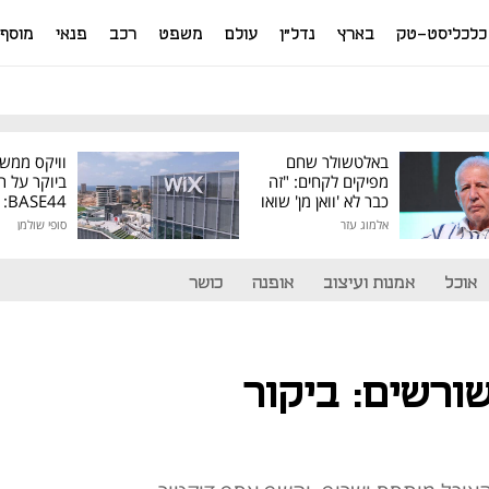
כלכליסט-טק
בארץ
נדל"ן
עולם
משפט
רכב
פנאי
מוסף
באלטשולר שחם
וויקס ממש
מפיקים לקחים: "זה
ביוקר על ר
כבר לא 'וואן מן' שואו
44
של גילעד"
אלמוג עזר
סופי שולמן
מיליון דולר
אוכל
אמנות ועיצוב
אופנה
כושר
ורשים: ביקור