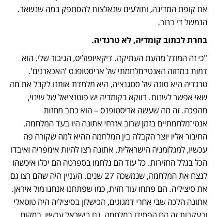
את קופת המדינה, ותולעים שנאלצות להסתפק במה שנשאר. 
הנמשל די ברור.  
בחרת לכתוב קומדיה, לא טרגדיה. 
"כי זה המודל מהעת העתיקה. דיקאיופוליס, הגיבור שלי, הוא 
דמות במחזה האנטי־מלחמתי של אריסטופנס 'האכארנים'. 
טרגדיה היא סוגה של סטגנציה, היא מלמדת אותנו לקבל את מה 
שאי אפשר לשנות. דווקא בקומדיה יש פוטנציאל של שינוי, 
מהפכה. זה מה שעשה אריסטופנס – הוא כתב מחזות 
אנטי־מלחמתיים בזמן שרוב אזרחי אתונה היו בעד המלחמה. 
החיבור אליו יוצר הקבלה בין המלחמה ההיא למה שקורה פה 
עכשיו, למגלומניה הישראלית. אתונה רצו להיות אימפריה ואיבדו 
הכל בגלל החזירות. כל עוד הם נלחמו בספרטה הם יכלו איכשהו 
לנצח את המלחמה, שנמשכה 27 שנים. העניין היה שהם רצו גם 
את סיציליה. הם פתחו עוד חזית, כמו שפתחנו אנחנו מול איראן. 
אתונה הלכה שבי אחרי דמגוגים, הכישלון בסיציליה היה טוטאלי 
ובעקבות זה הם הפסידו במלחמה. גם בישראל עכשיו, במקום 