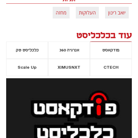
יואב רינון
העלוקות
מחזה
עוד בכלכליסט
פודקאסט
אנרגיה 360
כלכליסט טק
Scale Up
XIMUSNXT
CTECH
יסייה חדשה
נפתח בכרטיסייה חדשה