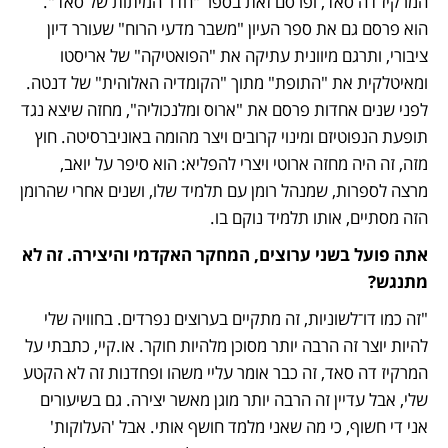
המרקיז דה סאד, ופרסם זאת בספר "חדר המיתות של סאד". 
הוא פרסם גם את ספר העיון "משבר מדעי הרוח" שעורר דיון 
ציבורי, ותרגם מיוונית עתיקה את "הפואטיקה" של אריסטו 
ומאיטלקית את "התופת" מתוך "הקומדיה האלוהית" של דנטה. 
לפני שנים אחדות פרסם את "ארוס ומלנכוליה", מחזה שיצא נגד 
תופעת הנפוטיזם ומינוי קרובים ויצר מהומה באוניברסיטה. חוץ 
מזה, זה היה מחזה ארוטי ויצרי להפליא: הוא סיפר על יואב, 
מרצה לספרות, שמנהל רומן עם תלמיד שלו, ושנים אחרי שהרומן 
הזה מסתיים, אותו תלמיד נוקם בו.
אתה פועל בשני ערוצים, המחקר האקדמי והיצירה. זה לא 
מתנגש?
"זה כמו דו־לשוניות, זה מתקיים בערוצים נפרדים. בחוויה שלי 
להיות יוצר זה הרבה יותר מסוכן מלהיות חוקר. או.קיי, כתבתי על 
המרקיז דה סאד, זה כבר אומר עליי משהו ופחדנות זה לא הקטע 
שלי, אבל עדיין זה הרבה יותר מוגן מאשר יצירה. גם בשיעורים 
אני די חשוף, כי מה שאני מלמד חושף אותי. אבל 'העלוקות' 