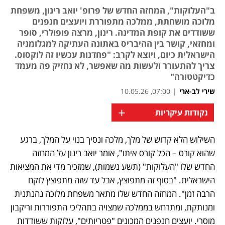
ב"העלוקות", המחזה החדש של פרופ' יואב רינון, משפחת
מלוכה מושחתת, ממלכה מתפוררת ויועצים חנפנים
ששודדים את קופת המדינה. רינון, מרצה פופולרי, סופר
ומחזאי, קושר בין ההיבריס באתונה העתיקה למגלומניה
הישראלית כיום, ויוצא לקרב: "פחדנות עכשיו זה לוקסוס.
צריך להתעורר ולעשות מה שאפשר, לא נחזיק פה מעמד
כדיקטטורה"
שירי לב-ארי
|
07:00, 10.05.26
+
נקודות עיקריות
השילוש הלא קדוש של מלך, מלכה ונסיך בנוי על המלך, ברגע 
שהוא קורס – הכל קורס איתו", אומר יואב רינון על המחזה 
החדש שלו "העלוקות" (תשע נשמות), שמזכיר מדי את המציאות 
הישראלית. "בסוף זה מתפוצץ, אבל עד שזה מתפוצץ לוקח 
הרבה זמן". המחזה החדש שלו מתאר משפחת מלוכה נהנתנית 
ומנותקת, ומתרחש בממלכה שמצויה בתהליכי התפוררות וריקבון 
מוסרי. יועצים חנפנים המכונים "פטריותים", עלוקות ששודדות 