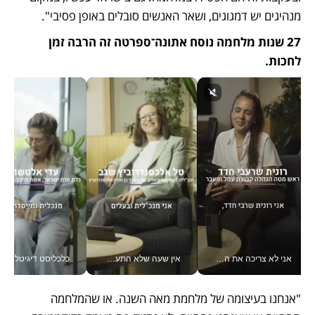
מנהיגים יש דמגוגים, ושאר האנשים סובלים באופן פסיבי". 
27 שנות מלחמה נוסח אתונה־ספרטה זה הרבה זמן 
לחכות.
אני לא צריכה את המשרד: רונית שרעבי-חדד מנהלת ארגון של 30000 עובדים מכל מקום_v
אין שעה שלא התעסקתי במשבר - טל אלכסנדרוביץ’ שגב מנהלת משברים תקשורתיים מכל מקום עם ה- Galaxy Z Fold8 Ultra שלה_v
כלכליסט דיגיטל
"אנחנו בעיצומה של מלחמת מאה השנה. או שהמלחמה 