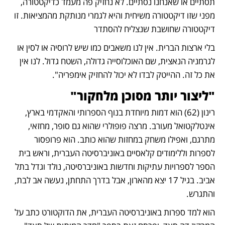
תסתיים או שאנחנו נסתיים. לא נחזיק פה מעמד כדיקטטורה, 
מפני שזו דיקטטורה משיחית והיא לגמרי מנותקת מהמציאות. זו 
דיקטטורה שחושבת שנצליח להסתדר 
בלי ארצות הברית. אין לנו משאבים כמו שיש לרוסיה או לסין או 
לגרמניה הנאצית, שם האוכלוסייה גדולה, השטח גדול. לנו אין 
את כל זה. ההייטק לבדו לא יכול להחזיק אימפריה".
"ליצור יותר מסוכן מלחקור"
רינון (62) הוא דמות מיוחדת בנוף הספרותי והאקדמי בארץ, 
אינטלקטואל מעורב. מרצה פופולרי שהוא גם סופר, מחזאי, 
מתרגם, ואפילו משחק במחזות שהוא כותב. הוא פרופסור 
לספרות וללימודים קלאסיים באוניברסיטה העברית, וראש בית 
הספר לספרויות עתיקות וחדשות באוניברסיטה, נולד וגדל בתל 
אביב. בגיל 17 יצא מהארון, אבל בדרך התחתן, נעשה אב לבת, 
והתגרש. 
הוא למד ספרות באוניברסיטה העברית, את הדוקטורט כתב על 