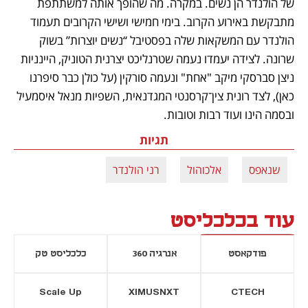
של הולנדר הן נשים. במקרה. מה שהופך אותה למשתתפת 
מתבקשת באירוע הקרוב. בימי חמישי ושישי הקרובים תעמוד 
הולנדר עם המשקאות שלה בפסטיבל “נשים יוצרות” בשוק 
שרונה. לצידה יעמדו נעמה שטרנליכט יצרנית הטוניק, היינניות 
ניצן סברסקי מיקב "אחת" ונעמה סורקין (על כולן כבר סיפרנו 
כאן), לצד רונית צין־קרסנטי המגדנאית, השפיות מנאל איסמעיל 
ובסמה הינו ועוד רבות וטובות. 
תגיות
שנאפס
אלכוהול
רני הולנדר
עוד בכלכליסט
פודקאסט
אנרגיה 360
כלכליסט טק
Scale Up
XIMUSNXT
CTECH