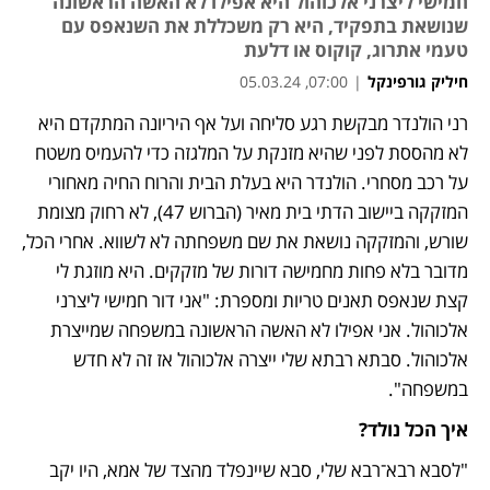
חמישי ליצרני אלכוהול היא אפילו לא האשה הראשונה
שנושאת בתפקיד, היא רק משכללת את השנאפס עם
טעמי אתרוג, קוקוס או דלעת
חיליק גורפינקל
|
07:00, 05.03.24
רני הולנדר מבקשת רגע סליחה ועל אף היריונה המתקדם היא 
לא מהססת לפני שהיא מזנקת על המלגזה כדי להעמיס משטח 
על רכב מסחרי. הולנדר היא בעלת הבית והרוח החיה מאחורי 
המזקקה ביישוב הדתי בית מאיר (הברוש 47), לא רחוק מצומת 
שורש, והמזקקה נושאת את שם משפחתה לא לשווא. אחרי הכל, 
מדובר בלא פחות מחמישה דורות של מזקקים. היא מוזגת לי 
קצת שנאפס תאנים טריות ומספרת: "אני דור חמישי ליצרני 
אלכוהול. אני אפילו לא האשה הראשונה במשפחה שמייצרת 
אלכוהול. סבתא רבתא שלי ייצרה אלכוהול אז זה לא חדש 
במשפחה".
איך הכל נולד? 
"לסבא רבא־רבא שלי, סבא שיינפלד מהצד של אמא, היו יקב 