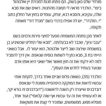
מזרחי' שלט כאן בשוק. הם פתחו חנות למכירת יין ואלכוהול 
ביפו". הולנדר מראה לי תמונה מהחנות. רואים שם את סבא 
שלה, עקיבא, והסבא רבא, יצחק, עומדים בחוץ ועל החלון כתוב 
"י. הולנדר". יש לה אפילו ברנדי בשם "מגדל דוד" מאותה 
תקופה. 
לאחר מכן פתחה המשפחה מפעל למיצי פירות ורכזים בשם 
"ענבי ציון", שכבר לא בבעלותה. "סבא שלי החליט שכשיגיע בן 
במשפחה שירצה שוב לייצר אלכוהול, הוא יעזור לו.  אבל כשאני 
הייתי בת 3, סבא נתן לי לשתות כוסית שנאפס. אין דרך להסביר 
למה לא ירקתי את זה חוץ מאשר אולי שאני היא אותו אדם 
שנועד בעתיד לחדש את העסק". 
הולנדר (35), נשואה פלוס שניים ואחד בדרך, לוקחת אותי 
עכשיו לראות את המזקקה היפהפייה ומוזגת לי שנאפס 
דובדבנים שייצרה רק השנה לראשונה ("דובדבנים זה נורא יקר, 
אז לא עשיתי את זה עד עכשיו אף שזה קלאסי") ועוד אחד, 
מופלא ממש, ממשמשים, שמזכיר לי קצת את משקאות 