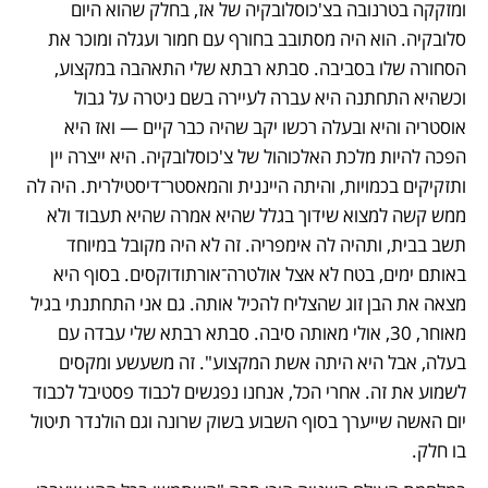
ומזקקה בטרנובה בצ'כוסלובקיה של אז, בחלק שהוא היום 
סלובקיה. הוא היה מסתובב בחורף עם חמור ועגלה ומוכר את 
הסחורה שלו בסביבה. סבתא רבתא שלי התאהבה במקצוע, 
וכשהיא התחתנה היא עברה לעיירה בשם ניטרה על גבול 
אוסטריה והיא ובעלה רכשו יקב שהיה כבר קיים — ואז היא 
הפכה להיות מלכת האלכוהול של צ'כוסלובקיה. היא ייצרה יין 
ותזקיקים בכמויות, והיתה הייננית והמאסטר־דיסטילרית. היה לה 
ממש קשה למצוא שידוך בגלל שהיא אמרה שהיא תעבוד ולא 
תשב בבית, ותהיה לה אימפריה. זה לא היה מקובל במיוחד 
באותם ימים, בטח לא אצל אולטרה־אורתודוקסים. בסוף היא 
מצאה את הבן זוג שהצליח להכיל אותה. גם אני התחתנתי בגיל 
מאוחר, 30, אולי מאותה סיבה. סבתא רבתא שלי עבדה עם 
בעלה, אבל היא היתה אשת המקצוע". זה משעשע ומקסים 
לשמוע את זה. אחרי הכל, אנחנו נפגשים לכבוד פסטיבל לכבוד 
יום האשה שייערך בסוף השבוע בשוק שרונה וגם הולנדר תיטול 
בו חלק. 