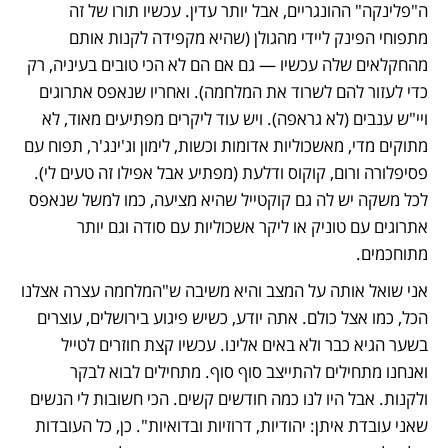
ה"פלינקה" ההונגריים, אבל יותר עדין. עכשיו תורו של זה 
מתפוחי הפינק ליידי מהגולן (שהיא מקפידה לקנות אותם 
מהחקלאים שלה עכשיו — גם אם הם לא הכי טובים בעיניה, רק 
כדי לעזור להם לשרוד את המלחמה). ואחריו שנאפס אתרוגים 
ויי"ש ענבים (לא גראפה). ויש עוד ליקרים מפתיעים מאוד, לא 
מתוקים מדי, מאשכוליות אדומות וכשות, לימון וג'ינג'ר, תפוח עם 
פסיפלורה ורום, קוקוס ודלעת (מפתיע אבל אפילו זה טעים לי). 
לכל משקה יש לה גם קוקטייל שהיא מציעה, כמו למשל שנאפס 
אתרוגים עם טוניק או ליקר אשכוליות עם סודה וגם יותר 
מתוחכמים. 
אני שואל אותה על המצב והיא משיבה ש"המלחמה עצרה אצלנו 
הכל, כמו אצל כולם. אתה יודע, כשיש פיגוע בירושלים, עוצרים 
בשער הגיא כבר ולא באים אלינו. עכשיו קצת חוזרים לטייל 
ואנחנו מתחילים להתייצב סוף סוף. מתחילים לבוא לבקר 
ולקנות. אבל היו לנו כמה חודשים קשים. הכי חשובות לי הנשים 
שאני עובדת איתן: יהודיות, דרוזיות ובדואיות". כן, כל העובדות 