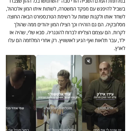
במלחמת העולם השנייה הורי סבה "השתמשו בכל ההון שצברו 
בשביל להיפגש עם מפקד המשטרה, לשתות איתו המון אלכוהול, 
לשחד אותו ולקנות שמות על רשימת הטרנספורט הבאה החוצה 
מסלובקיה. הם גם הזהירו וכך הצילו המון יהודים ממה שהולך 
לקרות. הם עצמם הצליחו לברוח להונגריה. סבא שלי, שהיה אז 
ילד, עבר תלאות ואף הגיע לאושוויץ. רק אחרי המלחמה הם עלו 
לארץ.
זה שינה לי את החיים: איך עידו איז'ק הופך את הסמארטפון לכלי צילום מקצועי_v
כלכליסט דיגיטל "חינוך הוא המשימה של החיים שלי"_v
בתור מנכל אני מקבל מאות הח