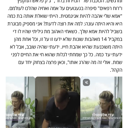
ומרגשים. הכוכבת של "הנזירות בלוז", "ג'ק פלאש המקפץ" 
ו"רוח רפאים" סיפרה בגעגועים על אמה ואחיה שהלכו לעולמם. 
"אמא שלי אהבה להיות אניגמטית. הייתי שואלת אותה בת כמה 
היא והיא היתה עונה: למה את רוצה לדעת? אני מספיק מבוגרת 
בשביל להיות אמא שלך. כשאחי האהוב מת גיליתי שהיו לו די 
במקביל 14 מאהבות שונות שלא ידעו זו על זו, וכל אחת מהן 
היתה משוכנעת שהיא אהבת חייו. ידעתי שהיה שובב, אבל לא 
ידעתי עד כמה. כל כך שמחתי לגלות שהוא חי את החיים לפני 
שמת. אולי זה מה שהרג אותו", וכאן פרצה בצחוק יחד עם 
הקהל.