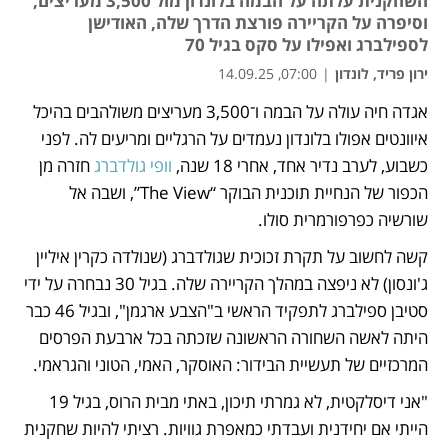
השחקנית עלתה על הבמה בלונדון מול 3,500 מעריצים,
וסיפרה על הקריירה פורצת הדרך שלה, האודישן
לספילברג ואפילו על סקס בגיל 70
ירון פריד, לונדון
|
07:00, 14.09.25
אגדה חיה עולה על הבמה ו־3,500 מעריצים משולהבים בהיכל 
נפתח בכרטיסייה חדשה
איוונטים אפולו בלונדון נעמדים על הרגליים ומריעים לה. לפני 
כשבוע, לערב נדיר אחד, אחרי 18 שנה, 
וופי גולדברג
 חזרה מן 
הכפור של הנחיית תוכנית הבוקר “The View”, ושבה אל 
שורשיה כפרפורמרית סולו.
קשה לחשוב על תקרת זכוכית שגולדברג (שנולדה כקרין איליין 
ג'ונסון) לא ניפצה במהלך הקריירה שלה. בגיל 30 נבחרה על ידי 
סטיבן ספילברג לתפקיד הראשי ב"הצבע ארגמן", ובגיל 46 כבר 
היתה לאשה השחורה הראשונה שזכתה בכל ארבעת הפרסים 
המרכזיים של תעשיית הבידור: האוסקר, האמי, הטוני והגראמי. 
"אני דיסלקטית, לא גמרתי תיכון, באתי מבית הרוס, בגיל 19 
הייתי אם יחידנית ועבדתי כמאפרת גוויות. רציתי להיות שחקנית 