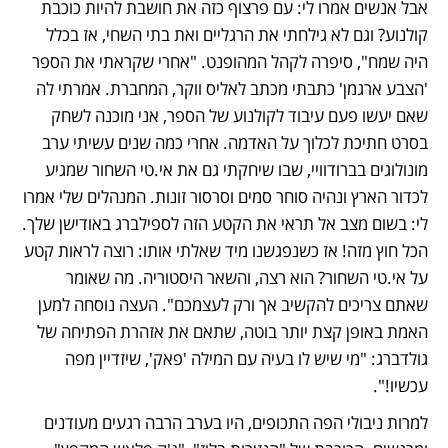
אבל אנשים אמרו לי: עם פרצוף כזה את חושבת להיות כוכבת 
קולנוע? וגם לא גילחתי את הרגליים ואת בתי השחי, אז בכלל 
היה שמח", סיפרה לקהל המהופנט. "אחרי שקראתי את הספר 
'הצבע ארגמן' כתבתי מכתב לאליס ווקר, המחברת. אמרתי לה 
שאם יעשו פעם עיבוד לקולנוע של הספר, אני מוכנה לשחק 
בסרט חתיכת לכלוך על האדמה. אחרי כמה שנים עשיתי ערב 
מונולוגים בברודוויי, שבו שיחקתי גם את אי.טי השחור שמגיע 
לכדור הארץ ונהיה סוחר סמים וסרסור זונות. המנהלים שלי אמרו 
לי: בשום מצב אל תראי את הקטע הזה לספילברג באודישן שלך. 
הכל חוץ מזה! אז כשנפגשנו מיד שאלתי אותו: רוצה לראות קטע 
על אי.טי השחור? הוא רצה, והשאר היסטוריה. מה שאומר 
שאתם צריכים להקשיב אך ורק לעצמכם". העצה נוסחה למען 
האמת באופן קצת יותר בוטה, שתאם את אזהרת הפתיחה של 
גולדברג: "מי שיש לו בעיה עם המילה 'פאק', שיזדיין מפה 
עכשיו!".
למרות ניבולי הפה התכופים, היו בערב הרבה רגעים מעודנים 