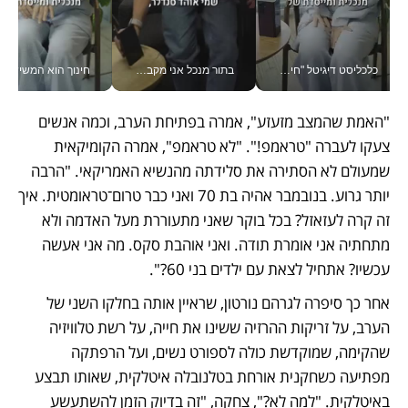
כלכליסט דיגיטל "חינוך הוא המשימה של החיים שלי"_v
בתור מנכל אני מקבל מאות החלטות ביום, וה- Galaxy Z Fold8 Ultra עוזר לי לחתוך אותן מהר יותר_v
חינוך הוא המש
"האמת שהמצב מזעזע", אמרה בפתיחת הערב, וכמה אנשים 
צעקו לעברה "טראמפ!". "לא טראמפ", אמרה הקומיקאית 
שמעולם לא הסתירה את סלידתה מהנשיא האמריקאי. "הרבה 
יותר גרוע. בנובמבר אהיה בת 70 ואני כבר טרום־טראומטית. איך 
זה קרה לעזאזל? בכל בוקר שאני מתעוררת מעל האדמה ולא 
מתחתיה אני אומרת תודה. ואני אוהבת סקס. מה אני אעשה 
עכשיו? אתחיל לצאת עם ילדים בני 60?".
אחר כך סיפרה לגרהם נורטון, שראיין אותה בחלקו השני של 
הערב, על זריקות ההרזיה ששינו את חייה, על רשת טלוויזיה 
שהקימה, שמוקדשת כולה לספורט נשים, ועל הרפתקה 
מפתיעה כשחקנית אורחת בטלנובלה איטלקית, שאותו תבצע 
באיטלקית. "למה לא?", צחקה, "זה בדיוק הזמן להשתעשע 