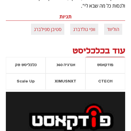
ולנסות כל מה שבא לי".
תגיות
הוליווד
וופי גולדברג
סטיבן ספילברג
עוד בכלכליסט
פודקאסט
אנרגיה 360
כלכליסט טק
Scale Up
XIMUSNXT
CTECH
יסייה חדשה
נפתח בכרטיסייה חדשה