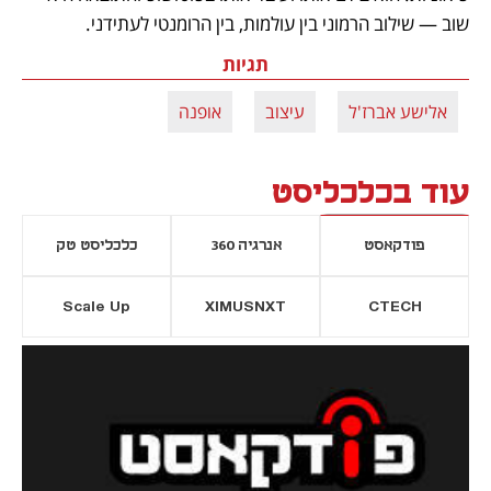
שוב — שילוב הרמוני בין עולמות, בין הרומנטי לעתידני.
תגיות
אלישע אברז'ל
עיצוב
אופנה
עוד בכלכליסט
פודקאסט
אנרגיה 360
כלכליסט טק
Scale Up
XIMUSNXT
CTECH
יסייה חדשה
נפתח בכרטיסייה חדשה