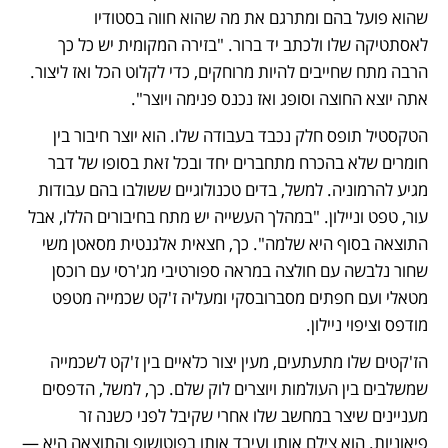
שהוא פועל בהם ומתרגם את מה שהוא חווה בסטודיו 
לאסתטיקה שלו ולכתב יד ברור. "בזירה המקומית יש כל כך 
הרבה מתח שחייבים להיות מרוחקים, כדי לקלוט הכל ואז ליצור. 
אתה יוצא החוצה וסופג ואז נכנס פנימה ויוצר". 
הטקסטיל תופס חלק נכבד בעבודה שלו. הוא יוצר חיבור בין 
חומרים שלא בהכרח מתחברים יחד ובכל זאת בסופו של דבר 
מגיע להרמוניה. למשל, בדים טכנולוגיים ששולבו בהם עבודות 
עור, טפט וניילון. "במהלך העשייה יש מתח בחיבורים הללו, אבל 
התוצאה בסוף היא שלמה". כך, חצאית אלגנטית מסאטן משי 
שחור נלבשה עם חולצה במראה ספורטיבי מג'רסי עם רוכסן 
מטאלי ועם חפתים מסברובסקי ומעליה ז'קט שכמייה מטפט 
מודפס וציפוי ניילון. 
הז'קטים שלו מתעתעים, מעין יצור כלאיים בין ז'קט לשכמייה 
שמשלבים בין העולמות ויוצרים לוק שלם. כך, למשל, הדפסים 
מעניינים שיצר במחשב שלו אחרי שקיבל לפני כשנה זר 
פיאוניות. הוא צילם אותו ועיבד אותו בפוטושופ והתוצאה היא — 