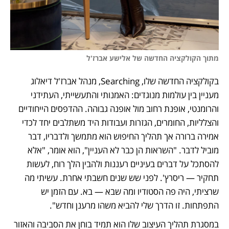
מתוך הקולקציה החדשה של אלישע אברז'ל
בקולקציה החדשה שלו, Searching, מנהל אברז'ל דיאלוג 
מעניין בין עולמות מנוגדים: האמנותי והתעשייתי, העתידני 
והרומנטי, אופנת רחוב מול אופנה גבוהה. ההדפסים הייחודיים 
והצלליות, החומרים, הגזרות ועבודות היד משתלבים יחד לכדי 
אמירה ברורה אך תהליך החיפוש הוא מתמשך ולדבריו, דבר 
מוביל לדבר. "השראות הן כבר לא העניין", הוא אומר, "אלא 
להסתכל על דברים בעיניים רעננות ולהבין הלך רוח, לעשות 
תחקיר — ריסרץ'. לפני שש שנים חשבתי אחרת. עשיתי מה 
שרציתי, היה פה הסטודיו ומה שבא — בא. עם הזמן יש 
התפתחות. זו הדרך שלי להביא משהו מרענן וחדש". 
במסגרת תהליך העיצוב שלו הוא תמיד בוחן את הסביבה והאזור 