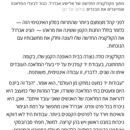
מתוך הקולקציה החדשה של אלישע אברז'ל. כבוד לבעלי המלאכה 
שמייצרים את הבגדים
(
צילום: יובל חן
)
לפני קהל מצומצם ביותר שהתרווח בסלון האינטימי הזה — 
כלומר בחלל החנות הקטן ששינה את מראהו —  הציג אברז'ל 
את הקולקציה החדשה שלו לעונה וחלק את מחשבותיו עם 
הנוכחות. 
הקולקציה כולה נוצרה בבית האופנה הקטן שלו, בקומה 
התחתונה, בעבודת יד קפדנית על ידי בעלי המלאכה העובדים 
איתו זה שנים. לדבריו, זו עבודה אינטימית, משותפת. 
"עבודות יד כמעט נמחקו מן העולם", הוא אומר. "הכל זה ביזנס 
היום ומעטים בתי המלאכה ששרדו, אבל המהות שלי כמעצב היא 
להראות את המלאכה של האנשים שאני עובד איתם". ואכן, היא 
ניכרת בכל פרט ופרט. אברז'ל אינו מתפשר על רמת הגימור 
והאיכות ויורד עד לפרטים הקטנים ביותר. עבודות היד לאו דווקא 
ניכרות במבט ראשון ויש בהן קריצה. למשל, חפתי סברובסקי 
שנתפרו בקפידה בחולצה הלקוחה מעולם הספורט והסטריט; 