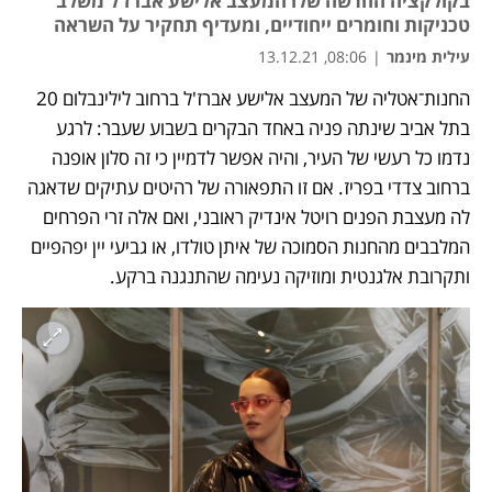
בקולקציה החדשה שלו המעצב אלישע אברז'ל משלב
טכניקות וחומרים ייחודיים, ומעדיף תחקיר על השראה
עילית מינמר
|
08:06, 13.12.21
החנות־אטליה של המעצב אלישע אברז'ל ברחוב לילינבלום 20 
בתל אביב שינתה פניה באחד הבקרים בשבוע שעבר: לרגע 
נדמו כל רעשי של העיר, והיה אפשר לדמיין כי זה סלון אופנה 
ברחוב צדדי בפריז. אם זו התפאורה של רהיטים עתיקים שדאגה 
לה מעצבת הפנים רויטל אינדיק ראובני, ואם אלה זרי הפרחים 
המלבבים מהחנות הסמוכה של איתן טולדו, או גביעי יין יפהפיים 
ותקרובת אלגנטית ומוזיקה נעימה שהתנגנה ברקע. 