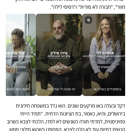
חזור", "חבורה לא סודית" ו"רסיסי לילה".
זה שינה לי את החיים: איך עידו איז'ק הופך את הסמארטפון לכלי צילום מקצועי_v
חינוך הוא המשישמה של החיים שלי - V
טכנולוגיה זה לא רק בהייטק: גם תעשיית המזון הישראלית מאמצת כלי AI, אוטומציה וניתוח ד
דקל ובעלה באו מרקעים שונים. הוא גדל במשפחה חילונית 
בירושלים, והיא, כאמור, בת הציונות הדתית. "תמיד הייתי 
פמיניסטית, למדתי תורה כשנשים לא למדו, הלכתי לצבא כשרוב 
הנשים דתיות עוד לא הלכו לצבא. התחתנו כשהוא חילוני ממש 