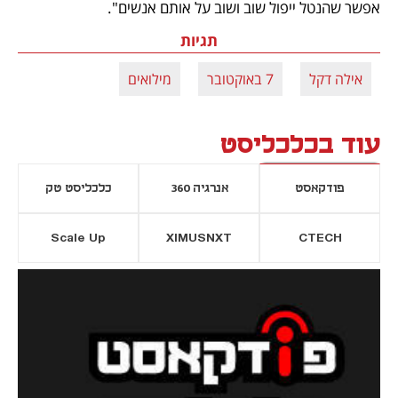
אפשר שהנטל ייפול שוב ושוב על אותם אנשים".
תגיות
אילה דקל
7 באוקטובר
מילואים
עוד בכלכליסט
פודקאסט
אנרגיה 360
כלכליסט טק
Scale Up
XIMUSNXT
CTECH
יסייה חדשה
נפתח בכרטיסייה חדשה