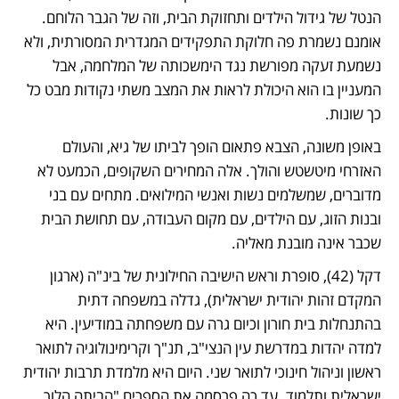
הנטל של גידול הילדים ותחזוקת הבית, וזה של הגבר הלוחם. 
אומנם נשמרת פה חלוקת התפקידים המגדרית המסורתית, ולא 
נשמעת זעקה מפורשת נגד הימשכותה של המלחמה, אבל 
המעניין בו הוא היכולת לראות את המצב משתי נקודות מבט כל 
כך שונות.
באופן משונה, הצבא פתאום הופך לביתו של גיא, והעולם 
האזרחי מיטשטש והולך. אלה המחירים השקופים, הכמעט לא 
מדוברים, שמשלמים נשות ואנשי המילואים. מתחים עם בני 
ובנות הזוג, עם הילדים, עם מקום העבודה, עם תחושת הבית 
שכבר אינה מובנת מאליה.
דקל (42), סופרת וראש הישיבה החילונית של בינ"ה (ארגון 
המקדם זהות יהודית ישראלית), גדלה במשפחה דתית 
בהתנחלות בית חורון וכיום גרה עם משפחתה במודיעין. היא 
למדה יהדות במדרשת עין הנצי"ב, תנ"ך וקרימינולוגיה לתואר 
ראשון וניהול חינוכי לתואר שני. היום היא מלמדת תרבות יהודית 
ישראלית ותלמוד. עד כה פרסמה את הספרים "הביתה הלוך 