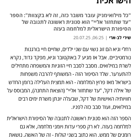
הישראלית
"כל מילואימניק עובר משבר כזה, זה לא בקצוות": הספר
"עד שתחזור אליי" הוא סנונית ראשונה לתגובה של
הסיפורת הישראלית למלחמה בעזה
שירי לב-ארי
|
06:25, 20.07.25
רחלי וגיא הם זוג נשוי עם שני ילדים, שחיים חיי בורגנות 
נורמטיביים. אבל אז מגיע 7 באוקטובר וגיא, מפקד גדוד, נקרא 
לשרת במילואים. מסבב לסבב חיי הזוגיות והמשפחה מתחילים 
להתערער. שלד הסיפור הזה - המשותף להרבה משפחות 
בישראל מאז פרוץ המלחמה - הוא תמצית העלילה ברומן החדש 
של אילה דקל, "עד שתחזור אליי" (הוצאת התחנה), המבוסס על 
חוויותיה האישיות של דקל, שבעלה יונתן משרת ימים רבים 
במילואים, ועוד סבב כזה לפניו.
הספר הזה הוא סנונית ראשונה לתגובה של הסיפורת הישראלית 
למלחמה בעזה. לא רק ספרי עדות ויומני מלחמה, אלא גם 
רומנים של ממש. הוא כתוב בשני קולות - זה של האשה, נושאת 