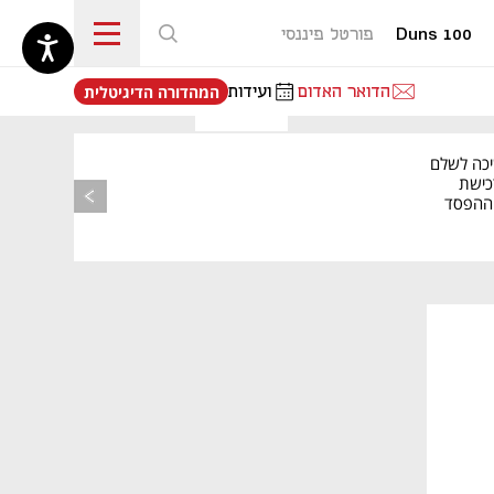
Duns 100
פורטל פיננסי
נפתח בכרטיסייה חדשה
הדואר האדום
ועידות
המהדורה הדיגיטלית
יכה לשלם
כישת
BASE: ההפסד
הרבעוני זינק ל-76