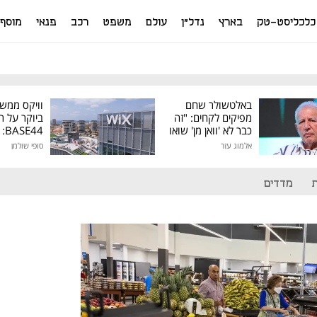
כלכליסט-טק
בארץ
נדל"ן
עולם
משפט
רכב
פנאי
מוסף
באלטשולר שחם
וויקס ממש
מפיקים לקחים: "זה
ביוקר על ר
כבר לא 'וואן מן' שואו
44
של גילעד"
אלמוג עזר
סופי שולמן
מיליון דולר
מדדים