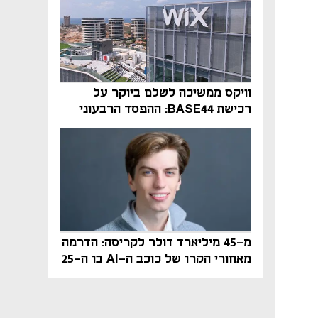
וויקס ממשיכה לשלם ביוקר על
רכישת BASE44: ההפסד הרבעוני
זינק ל-76 מיליון דולר
מ-45 מיליארד דולר לקריסה: הדרמה
מאחורי הקרן של כוכב ה-AI בן ה-25