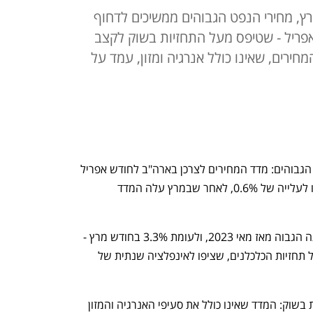
צב אינפלציה של 3.3% במרץ, מחירי הנפט הגבוהים ממשיכים לדחוף
פריל - שטיפס מעל התחזיות בשוק לקצב
יבה של המחירים, שאינו כולל אנרגיה ומזון, עמד על
בהשפעת המלחמה באיראן ומחירי הנפט הגבוהים: מדד המחירים לצרכן בארה"ב לחודש אפריל 
עלה ב-0.6% בחישוב חודשי, התחזיות היו לעלייה של 0.6%, לאחר שבמרץ עלה המדד 
האינפלציה השנתית קפצה ל-3.8%, רמתה הגבוה מאז מאי 2023, ולעומת 3.3% בחודש מרץ - 
הרחק מיעד הפד של 2%  אינפלציה, ומעל תחזיות הכלכלנים, שציפו לאינפלציה שנתית של 
גם מדד הליבה של הצרכנים מעל הציפיות בשוק: המדד שאינו כולל את סעיפי האנרגיה והמזון 