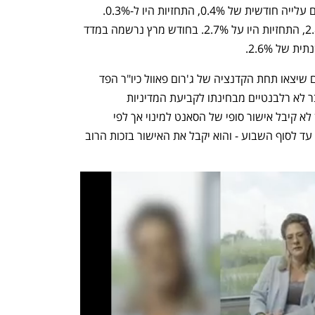
(ובהתאם אינו מושפע ממחירי הנפט) רשם עלייה חודשית של 0.4%, התחזיות היו ל-0.3%. 
אינפלציית הליבה השנתית עמדה על 2.8%, התחזיות היו על 2.7%. בחודש מרץ נרשמה במדד 
נתוני האינפלציה של אפריל הם האחרונים שיצאו תחת הקדנציה של ג'רום פאוול כיו"ר הפד 
(שכהונתו מסתיימת בסוף השבוע) והם כבר לא רלבנטיים מבחינתו לקביעת המדיניות 
המוניטרית.  יורשו המיועד קווין וורש עדיין לא קיבל אישור סופי של הסאנט למינוי אך לפי 
דיווחים ההצבעה הסופית בסנאט תתקיים עד לסוף השבוע - והוא יקבל את האישור בזכות הרוב 