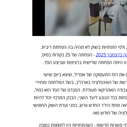
הישיבה הבאה של הפד צפויה ב-17 ביוני, ולפי התחזיות בשוק לא תהיה בה הפחתת ריבית. 
דצמבר 2025
 - הפחתה של 25 נקודות בסיס, 
נתוני האינפלציה שפורסמו היום משלימים את דוח התעסוקה של אפריל, שיצא ביום שישי 
האחרון. בניגוד לחששות להתפרצות מחודשת של האינפלציה בארה"ב, בשל המלחמה ומחירי 
הנפט הגבוהים, תמונת המצב על שוק העבודה האמריקאי מעודדת. המנדט של הפד הוא כפול, 
אינפלציה נמוכה ותעסוקה חזקה - כך שלפחות בכל הנוגע ליעד השני, הבנק המרכזי יכול להיות 
מודאג פחות. בישיבת הריבית הבאה - כנראה תחת היו"ר החדש וורש, בפני ועדת השוק החופשי 
לציה של חודש מאי. 
בחודש אפריל נרשמה תוספת של 115 אלף משרות חדשות - כשהתחזיות היו לתוספת נמוכה 