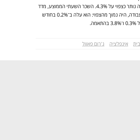
בפער מהותי, של 65 אלף. שיעור האבטלה נותר כצפוי על 4.3%. השכר השעתי הממוצע, מדד 
נוסף שנמצא במעקב צמוד למצב שוק העבודה, היה נמוך מהצפוי: הוא עלה ב־0.2% בחודש 
בית
אינפלציה
ג'רום פאוול