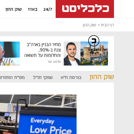
24/7
באזז
שוק ההון
דף הבית
שוק ההון
מחיר הבניין בארה"ב
צנח ב-90%,
כלכליסט
דיגיטל
והחלומות על תשואה
גבוהה התנפצו
אלמוג עזר
שוק ההון
בורסת ת"א
שווקי חו"ל
מט"ח וסחורות