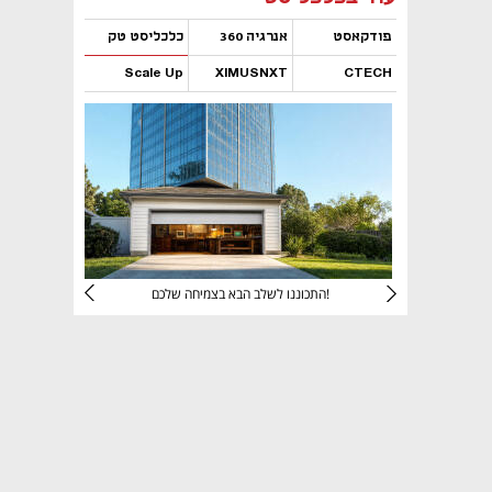
פודקאסט
אנרגיה 360
כלכליסט טק
Scale Up
XIMUSNXT
CTECH
נפתח בכרטיסייה חדשה
נפתח בכרטיסייה חדשה
נפתח בכרטיסייה חדשה
נפתח בכרטיסייה חדשה
יניהם
התכוננו לשלב הבא בצמיחה שלכם!