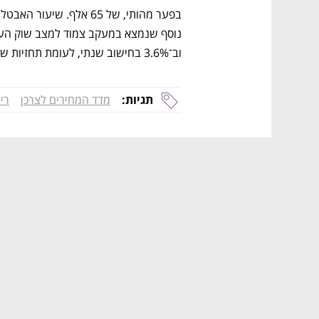
וב־3.6% בחישוב שנתי, לעומת תחזיות של 0.3% ו־3.8% בהתאמה. 
תגיות:
מדד המחירים לצרכן
רי