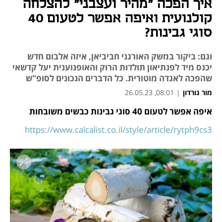
איך הפכה "מהיר ועצבני" להצלחה
קולנועית ואיפה אפשר לטעום 40
סוגי גבינות?
וגם: ביקור במשק האורגני חביביאן, איזה אלבום חדש
יכנס מיד לפנתיאון תולדות הרוק והאופנוענית יעל קדשאי
שהפכה לאגדה מוטורית. כל הדברים הנכונים לסופ"ש
מור גורדון
|
08:01, 26.05.23
איפה אפשר לטעום 40 סוגי גבינות כבשים משובחות
נפתח בכרטיסייה חדשה
נפתח בכרטיסייה חדשה
נפתח בכרטיסייה חדשה
נפתח בכרטיסייה חדשה
נפתח בכרטיסייה חדשה
https://www.calcalist.co.il/style/article/rytph9cs3