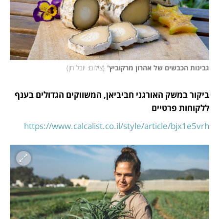
גבינות הכבשים של אהרון מרקוביץ'
(
צילום: יובל חן
)
ביקור במשק האורגני חביביאן, המשווקים הגדולים בענף 
ללקוחות פרטיים
https://www.calcalist.co.il/style/article/bjx1e5vrh