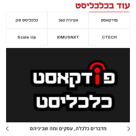
עוד בכלכליסט
פודקאסט
אנרגיה 360
כלכליסט טק
Scale Up
XIMUSNXT
CTECH
יסייה חדשה
נפתח בכרטיסייה חדשה
מדברים כלכלה, עסקים ומה שביניהם