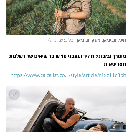
מיכל חביביאן, משק חביביאן 
(
צילום: שני בריל
)
מופרך ובזבזני: מהיר ועצבני 10 שובר שיאים של רשלנות 
תסריטאית
https://www.calcalist.co.il/style/article/r1xz11c8bh