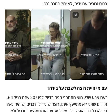
בכוס זכוכית עם ידית, לא יכול בחרסינה".
בתור מנכל אני מקבל מאות החלטות ביום, וה- Galaxy Z Fold8 Ultra עוזר לי לחתוך אותן מהר יותר_v
חינוך הוא המשישמה של החיים שלי - V
זה שינה לי את החיים: 
עם מי היית רוצה לשבת על בירה? 
"עם אבא שלי. הוא התחפף מפה בדיוק לפני 20 שנה בגיל 64. 
אין יום שאני לא מתייעץ איתו, רוצה שיגיד לי דברים, שיהיה גאה 
בי. לא כל דבר אפשר לרפא, לפעמים הזמן מעצים ומגדיל ולא 