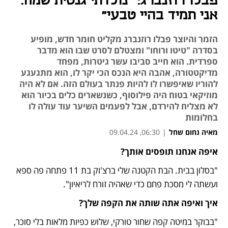
פבלו רוזנברג: "נולדתי גנטית שמח.
אני תמיד בהיי טבעי"
הזמר והיוצר פבלו רוזנברג מקליט חומר חדש, מופיע
בסדרה "טיטו ורוחו" ומצטלם לסרט שבו הוא מדבר
ספרדית. הוא חייב סביבו עשר גיטרות, מפחד
מדיקטטורה, אהבה היא הנכס הכי יקר לו, הוא מתגעגע
להוריו שאיפשרו לו להיות פנתר בעולם הזה. אם לא היה
מוזיקאי בטוח היה פילוסוף, כשנשארים כלים בכיור הוא
לא מצליח להירדם, אבל לפעמים השיער עוד עולה לו
בחלומות
מאיה נחום שחל
|
06:30, 09.04.24
איפה אנחנו תופסים אותך?  
"בסלון בבית. הבת הקטנה שלי ברצ'וק בת 11 פתחה פה ספא 
ועשתה לי מסכת פחם כדי שאהיה זורח לריאיון".
איך ואיפה אתה שותה את הקפה שלך?
"בבוקר במיטה קפה שחור טורקי, שלוש כפיות מלאות בלי סוכר, 