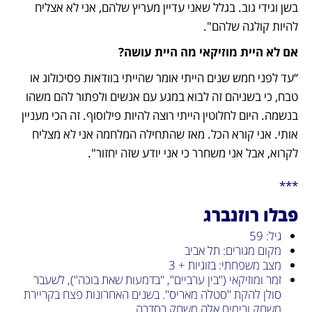
בשן וגידי גוב. בגלל שאני עדיין מעריץ שלהם, אני לא אצליח 
להיות קולגה שלהם". 
אם לא היית מוזיקאי מה היית עושה?
“עד לפני חמש שנים הייתי אומר שהייתי בוודאות פסיכולוג או 
טבח, כי בשניהם זה לבוא במגע עם אנשים ולפתור להם משהו 
בנשמה. היום לחלוטין הייתי רוצה להיות פילוסוף. זה הכי מעניין 
אותי. אני קורא הכל. מאז שהתחילה המלחמה אני לא מצליח 
לקרוא, אבל אני משחרר כי אני יודע שזה יחזור".
***
פבלו רוזנברג
גיל: 59
מקום מגורים: תל אביב
מצב משפחתי: בזוגיות + 3
זמר ומוזיקאי ("בין ערביים", "בדמעות שאת בוכה"), לשעבר 
סולן להקת "סטלה מאריס". בשנים האחרונות פצח בקריירת 
משחק ובימים אלה משחק בסדרה