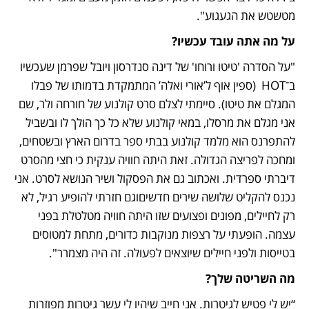
מטשטש את הגעגוע".
על מה אתה עובד עכשיו?
"על הסדרה 'טיטו ורוחו' של דינה סנדרסון ויובל שפרמן שעכשיו 
ב־HOT  (ספין אוף ל’אורי ואלה’ המתמקדת בדמותו של פבלו 
המגלם את טיטו). סיימתי לצלם סרט קולנוע של חורחה ולר, שם 
אני מגלם את מרסלו, במאי קולנוע שלא כל כך הולך לו ובשביל 
להתפרנס הוא מלמד קולנוע בבתי ספר בדרום הארץ ובשטחים, 
ומחכה לפריצה הגדולה. זאת היתה חוויה ענקית כי חצי מהסרט 
דיברתי ספרדית. ואכתוב גם את הפסקול ושיר הנושא לסרט. אני 
נכנס להקליט שלושה שירים חדשיםוגם חזרתי להופיע רגיל, לא 
רק לחיילים, מפונים ופצועים שזו היתה חוויה מטלטלת בפני 
עצמה. הופעתי על רצפות מנוקבות כדורים, מתחת למטוסים 
בטייסות ולפני חיילים שיוצאים לפעולה. זה היה מצמרר". 
מה השריטה שלך?
“יש לי פטיש לגיטרות. אני חייב שיהיו לי עשר גיטרות מפוזרות 