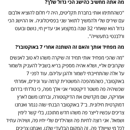
מה אתה מחשיב כהישג הכי גדול שלך?
"כשהחתימו אותי בחברת תקליטים, היה לי חלום להוציא אלבום 
עם שירים שלי ולהמשיך לתואר שני בפסיכולוגיה. אז ההישג הכי 
גדול הוא שאחרי 32 שנה במקצוע אני עדיין חי, נושם ובועט 
ורלבנטי בתעשייה".
מה מפחיד אותך והאם זה השתנה אחרי 7 באוקטובר?
"מה שהכי מפחיד אותי תמיד זה שיקרה משהו לא טוב לאנשים 
שקרובים אליי, ושלא אהיה מספיק בריא בשביל להעניק ולשמור 
על אלה שהתחייבתי לשמור ולהגן עליהם. עוד לפני 7 
באוקטובר, כשהמהפכה המשטרית קרמה עור וגידים, אמרתי 
שכשיהיה פה משטר דיקטטורי אני אלך מפה, כי נולדתי בדרום 
אמריקה, שם מקדשים את הדיקטטורה, וברחנו משם לארץ 
דמוקרטית חילונית. ב־7 באוקטובר הבנתי שזה נגמר ואנחנו 
צריכים עכשיו לייצר פה משהו חדש מתוכנו, בלי קשר לימין 
ושמאל. אני רוצה לחיות פה ושהילדים שלי יחיו פה, ושיהיה עתיד 
לכל מי שייוולד פה. זה המקום הבלעדי שלנו, ואנחנו צריכים 