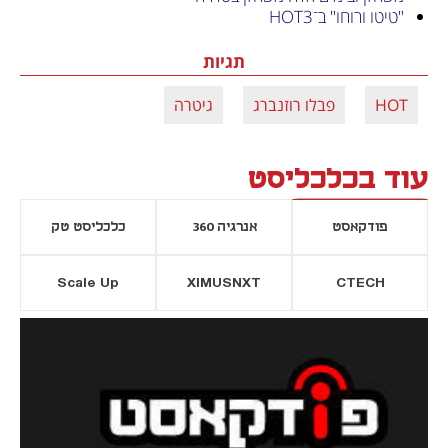
"טיטו ורוחו" ב־HOT3
תגיות
HOT
פבלו רוזנברג
גיטרה
עוד בכלכליסט
פודקאסט
אנרגיה 360
כלכליסט טק
Scale Up
XIMUSNXT
CTECH
יסייה חדשה
נפתח בכרטיסייה חדשה