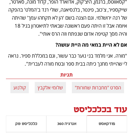
"קסאווטס, ברגמן, היצ'קוק, אדוארד הופר, קלוד מונה, סארטר, 
שייקספיר, צ'כוב, פינטר, בלנסיאגה, שולי רנד ב'המלט' בהפקה 
של רנה ירושלמי. וגם הצגה בשם 'הן לא תקחהו עמך' שהיתה 
איומה אבל זו היתה פעם ראשונה שבאתי לתיאטרון בגיל 18 
והיה מסך קטיפה אדום שנפתח וזה הרס אותי".  
אם לא היית במאי מה היית עושה?
"מורה. אני מלמד בני נוער כבר עשור, וגם במכללת ספיר. נראה 
לי שהייתי מחנך כיתה בבית ספר ובטח מורה לעברית". 
תגיות
הסרט "מחברות שחורות"
שלומי אלקבץ
קולנוע
עוד בכלכליסט
פודקאסט
אנרגיה 360
כלכליסט טק