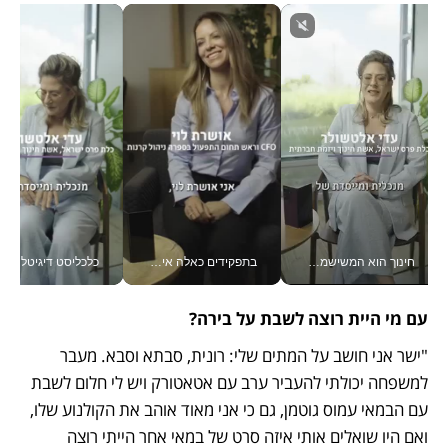
חינוך הוא המשישמה של החיים שלי - V
בתפקידים כאלה אי אפשר לחכות: אושרת לוי מניעה השקעות ענק מהטלפון_v
כלכליסט דיגיטל
עם מי היית רוצה לשבת על בירה? 
"ישר אני חושב על המתים שלי: רונית, סבתא וסבא. מעבר 
למשפחה יכולתי להעביר ערב עם אטאטורק ויש לי חלום לשבת 
עם הבמאי עמוס גוטמן, גם כי אני מאוד אוהב את הקולנוע שלו, 
ואם היו שואלים אותי איזה סרט של במאי אחר הייתי רוצה 