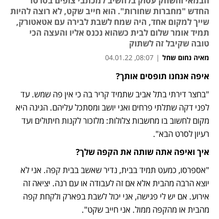
הבמאי והשחק עסוק בלהשיב למכתבי צופים בסרטו
החדש "מחברות שחורות". הוא חייב שקט, לא רוצה להיות
שייך למקום אחד, היה שמח לשבת לבירה עם אטאטורק,
תמיד אומר שלום לבית כשהוא נכנס אליו והעצה הכי
טובה שקיבל זה לשתוק
מאיה נחום שחל
|
08:07, 04.01.22
איפה אנחנו תופסים אותך? 
"בחצר דירתי בתל אביב שתמיד קריר בה כי אין פה שמש. עד 
לפני דקה שתלתי פרחים ואני יושב ומסתכל עליהם. הגינה היא 
מקום לחשוב בו מחשבות צלולות: מלזכור לקנות חיתולים ועד 
רעיון לסרט הבא". 
איך ואיפה אתה שותה את הקפה שלך?
"אספרסו, כמעט תמיד בבית, נדיר שאשב בבית קפה. אני לא 
יוצא הרבה מהבית אלא אם זה לעבודה או עם רנה. יציאה זה 
אירוע. אם יש לי פגישה, אני יכול לשבת בפארק ולקחת קפה 
מהבית או מהקפה ממול. אני חייב שקט". 