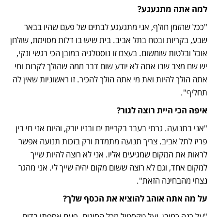
למה אתה מתגעגע? 
"ככל שהזמן חולף, אני מתגעגע לבתים של פעם שהיו בבאר 
שבע, בקריות ובטח בתל אביב. בית שיש בו דלות מסוימת, שולחן 
אוכל ובלטות שומשום. בעצם זו נוסטלגיה במובן הכי רגשי ונקי, 
יש שם מצב שבו אתה לא יודע שום דבר ממה שהולך לקרות ומי 
אתה הולך להיות ואת מי אתה הולך להכיר. זו ראשוניות שאין לה 
תחליף". 
איפה הכי היית רוצה לגור?
"אני בתנועה. גרתי בעבר בקריית ים ובניו יורק, והיום אני חי בין 
פריז לתל אביב. צריך תנועה מתמדת ורק בזכות תנועה אפשר 
לראות את המקום שמגיעים אליו. אני לא רוצה להיות שייך 
למקום אחד, וגם לא רוצה ששום מקום יהיה שייך לי. אני מהגר 
נצחי מהבחינה הזאת". 
על מה אתה אוהב להוציא את הכסף שלך?
"על רנה כמובן, ועל טקסטיל מכל הסוגים. פעם אספתי בדים 