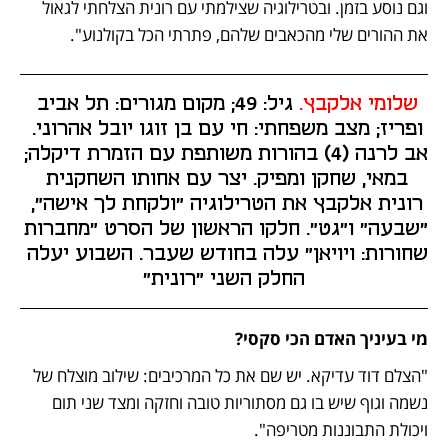
וגם נוסע בזמן. ובטרילוגיה שצילמתי עם רונית הצלחתי לגאול 
את ההורים שלי מהכאבים שלהם, פתרתי הכל בקולנוע".  
שלומי אלקבץ.
 גיל: 49; מקום מגורים: תל אביב 
ופריז; מצב משפחתי: חי עם בן זוגו יובל אהרוני. 
אב לרנה (4) בהורות משותפת עם הזמרת דיקלה; 
במאי, שחקן ומפיק. יצר עם אחותו השחקנית 
רונית אלקבץ את הטרילוגיה "ולקחת לך אישה", 
"שבעה" ו"גט". חלקו הראשון של הסרט "מחברות 
שחורות: ויויאן" עלה בחודש שעבר. השבוע יעלה 
החלק השני "רונית"
מי בעיניך האדם הכי סקסי?
"הצלם דוד עדיקא. יש שם את כל המרכיבים: שילוב מוצלח של 
נשמה וגוף שיש בו גם מסתוריות טובה וחזקה ומצד שני תום 
ויכולת התבוננות מטריפה". 