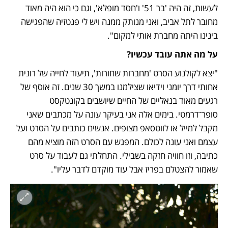
לעשות, זה היה 'בר 51' ו'חסד מופלא', וגם כי הוא היה מאוד 
מחובר לתל אביב, ואני מנותק ממנה ויש לי פנטזיה שהפגישה 
בינינו היתה מחברת אותי למקום". 
על מה אתה עובד עכשיו?
"יצא לקולנוע הסרט 'מחברות שחורות', תיעוד לחייה של רונית 
אחותי דרך יומני וידיאו שצילמנו במשך 30 שנים. זה אוסף של 
רגעים מאוד בנאליים של החיים שיושבים בקונטקסט 
סופר־דרמטי. בימים אלה אני בעיקר עונה על מכתבים שאני 
מקבל למייל או לווטסאפ מצופים. אנשים כותבים על הסרט ועל 
עצמם ואני עונה לכולם. המפגש עם הסרט הזה מוציא מהם 
כתיבה, וזו חוויה חזקה בשבילי. התחלתי גם לעבוד על סרט 
שאמור להצטלם בפריז אבל עוד מוקדם לדבר עליו". 