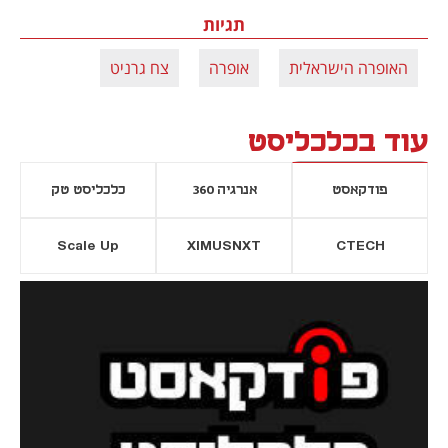
תגיות
האופרה הישראלית
אופרה
צח גרניט
עוד בכלכליסט
פודקאסט
אנרגיה 360
כלכליסט טק
Scale Up
XIMUSNXT
CTECH
יסייה חדשה
נפתח בכרטיסייה חדשה