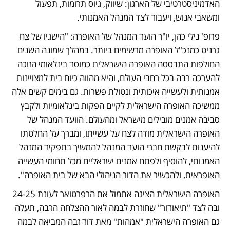
האדמיניסטרטיבי של הארגון: שיווק, גיוס תרומות, תפעול 
ומשאבי אנוש, ויעבוד לצד המנהל האמנותי.
פרופ' נילי כהן, יו"ר הועד המנהל של האופרה: "הישגיו של צח 
גרניט כמנכ"ל האופרה מרשימים ביותר. במהלך שמונה השנים 
החולפות התבססה האופרה הישראלית כמוסד בינלאומי הזוכה 
להערכה רבה בכל רחבי העולם, והיא מהווה כיום בית למצויינות 
אמנותית ולעשייה איכותית ונטולת פשרות. גם בימים קשים אלה 
ממשיכה האופרה הישראלית לקיים הפקות בינלאומיות ולקבץ 
סביבה אמנים מובילים מישראל ומהעולם. הוועד המנהל של 
האופרה הישראלית מודה לצח על עשייתו, ומברך על החלטתו 
להיענות לבקשת חברי הועד המנהל להמשיך בתפקיד המנהל 
האמנותי, להוסיף ולפתח אמנים ישראליים מכל תחומי העשייה 
האופראית, ולהכשיר את הדור הניהולי הבא של בית האופרה". 
האופרה הישראלית הציגה אתמול את הרפרטואר לעונת 24-25 
ובה לצד "תיאודור" שחוזרת לבמה לאור ההצלחה הרבה, תעלה 
גם האופרה הישראלית "אמהות" מאת דוד זבה המביאה לבמה 