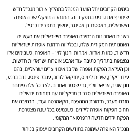
בימים הקרובים יחל הוועד המנהל בתהליך איתור מנכ"ל חדש 
שיחליף את גרניט בתפקיד זה. המנהל המוזיקלי של האופרה 
הישראלית, מאסטרו דן אטינגר, ימשיך בתפקידו כרגיל.
בשנים האחרונות הרחיבה האופרה הישראלית את העשייה 
האמנותית המקורית שלה, ובכלל זה הזמנת אופרות ישראליות 
חדשות, כמו תיאודור, אמהות וחנוך לוין – האופרה, כשבימים אלו 
נמצאות בתהליך כתיבה עוד ארבע אופרות ישראליות חדשות, 
וכן העלאת הפקות אופרה של במאים ויוצרים ישראליים, בהם 
עידו ריקלין, שירית לי וייס, יחזקאל לזרוב, ענבל פינטו, נדב ברנע, 
חנן שניר, אריאל וולף, גדי שכטר ואחרים. לצד כל אלה פיתחה 
האופרה הישראלית סדרות מוזיקליות עם תזמורת ירושלים 
מזרח-מערב, תזמורת המהפכה, הקאמרטה ועוד. והרחיבה את 
תחום הפקות אופרה לילדים, כשכמעט בכל שנה מצטרפת 
הפקת ילדים חדשה לרפרטואר המקומי. 
מנכ"ל האופרה שימונה בחודשים הקרובים יעסוק בניהול 