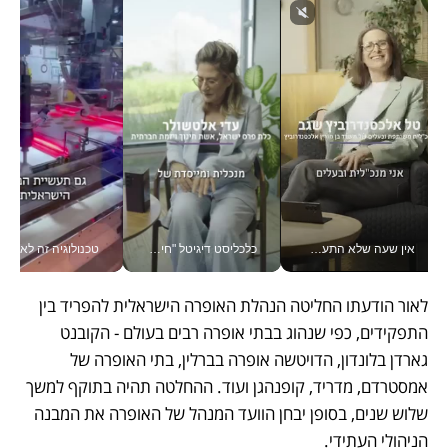
אין שעה שלא התעסקתי במשבר - טל אלכסנדרוביץ’ שגב מנהלת משברים תקשורתיים מכל מקום עם ה- Galaxy Z Fold8 Ultra שלה_v
כלכליסט דיגיטל "חינוך הוא המשימה של החיים שלי"_v
טכנולוגיה זה לא רק בהייטק: גם תעשיי
לאור הודעתו החליטה הנהלת האופרה הישראלית להפריד בין 
התפקידים, כפי שנהוג בבתי אופרה רבים בעולם - הקובנט 
גארדן בלונדון, הדויטשה אופרה בברלין, בתי האופרה של 
אמסטרדם, מדריד, קופנהגן ועוד. ההחלטה תהיה בתוקף למשך 
שלוש שנים, בסופן יבחן הוועד המנהל של האופרה את המבנה 
הניהולי העתידי.