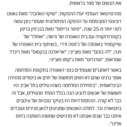
את הנשים של ספר בראשית. 
מהרפרטואר העולמי יעלו ההפקות: "שיקוי האהבה" מאת גאטנו 
דוניצטי המבוססת על ההפקה המיתולוגית שעמרי ניצן עשה 
לפני יותר מ-25 שנה; "פיטר גריימס" מאת בנג'מין בריטן 
בקופרודוקציה עם בית האופרה של ורשה; "אותלו" של 
שייקספיר באופ3ה של ג'וזפה ורדי , בשיתוף בית האופרה של 
וינה; "לה בוהם" מאת פוצ'יני; "אריאדנה בנקסוס" מאת ריכרד 
שטראוס; "טורנדוט" מאת ג'קומו פוצ'יני.
באשר לאתגרים שעומדים בפני האופרה בתקופת המלחמה 
אומר גרניט שהם לא חווים תחושות של חרם או ביטולים מהזירה 
הבינלאומית. "בתחילת המלחמה כשהיו טילים בתל אביב היו 
חששות של אנשים להגיע הנה בגלל הפחד מהטילים, אבל זה 
כבר לא קורה. ההתמודדויות היו בעיקר טכניות של עיכובים 
בתפאורה וכו'. למזלנו האנשים שמגיעים לכאן מכירים ועובדים 
איתנו כבר שנים ואנחנו לא מרגישים שמשהו השתנה ביחס 
אלינו". 