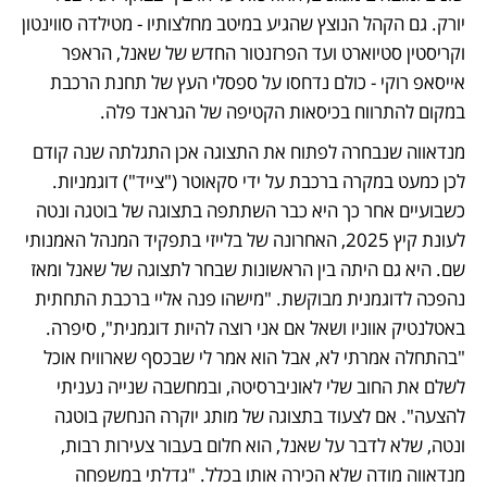
יורק. גם הקהל הנוצץ שהגיע במיטב מחלצותיו - מטילדה סווינטון 
וקריסטין סטיוארט ועד הפרזנטור החדש של שאנל, הראפר 
אייסאפ רוקי - כולם נדחסו על ספסלי העץ של תחנת הרכבת 
במקום להתרווח בכיסאות הקטיפה של הגראנד פלה. 
מנדאווה שנבחרה לפתוח את התצוגה אכן התגלתה שנה קודם 
לכן כמעט במקרה ברכבת על ידי סקאוטר ("צייד") דוגמניות. 
כשבועיים אחר כך היא כבר השתתפה בתצוגה של בוטגה ונטה 
לעונת קיץ 2025, האחרונה של בלייזי בתפקיד המנהל האמנותי 
שם. היא גם היתה בין הראשונות שבחר לתצוגה של שאנל ומאז 
נהפכה לדוגמנית מבוקשת. "מישהו פנה אליי ברכבת התחתית 
באטלנטיק אווניו ושאל אם אני רוצה להיות דוגמנית", סיפרה. 
"בהתחלה אמרתי לא, אבל הוא אמר לי שבכסף שארוויח אוכל 
לשלם את החוב שלי לאוניברסיטה, ובמחשבה שנייה נעניתי 
להצעה". אם לצעוד בתצוגה של מותג יוקרה הנחשק בוטגה 
ונטה, שלא לדבר על שאנל, הוא חלום בעבור צעירות רבות, 
מנדאווה מודה שלא הכירה אותו בכלל. "גדלתי במשפחה 