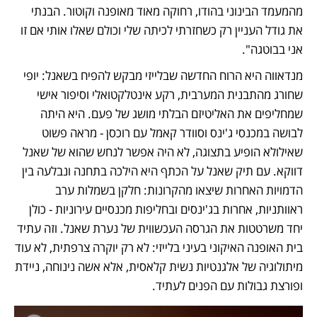
מהמעמד הבינוני בהודו, רחוקה מאוד מאופנה וקוטור. הבנתי 
את גודל העניין רק כשחזרתי לכיתה שלי וכולם שאלו אותי אם זו 
אני בבוטגה". 
מנדאווה היא הרוח החדשה שבלייזי מבקש להפיח בשאנל: יופי 
שחורג מהתבנית המערבית, רקע אינטלקטואלי וסיפור אישי 
שמחליפים את האליטיזם הבלתי מושג של פעם. היא היתה 
לבושה במכנסי ג'ינס וסוודר קאמל עם רוכסן - מראה פשוט 
שאילולא הופיע בתצוגה, לא היה אפשר לנחש שהוא של שאנל 
דווקא. עם תיק שאנל על הכתף היא הילכה בתחנה ונבלעה בין 
הדמויות האחרות שיצאו מהקרונות: חלקן בשמלות ערב 
ראוותניות, אחרות בג'ינסים ובחליפות מכנסיים עירוניות - כולן 
יחד משרטטות את הגרסה העכשווית של נערת שאנל. וזה עתיד 
בית האופנה האיקוני בעיני בלייזי: לא רק יוקרה צרפתית, לא עוד 
מיתולוגיה של אלגנטיות נשית קלאסית, אלא אשה נינוחה, ניידת 
ופורצת גבולות עם הפנים לעתיד.