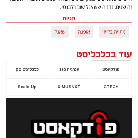
זה שנים, נדמה ששאנל שוב רלבנטי.
תגיות
מתייה בלייזי
אופנה
שאנל
עוד בכלכליסט
פודקאסט
אנרגיה 360
כלכליסט טק
Scale Up
XIMUSNXT
CTECH
יסייה חדשה
נפתח בכרטיסייה חדשה