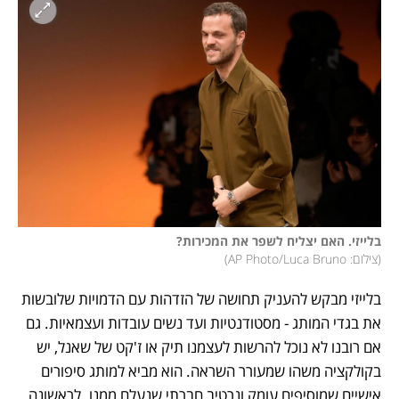
בלייזי. האם יצליח לשפר את המכירות?

(
צילום: AP Photo/Luca Bruno
)
בלייזי מבקש להעניק תחושה של הזדהות עם הדמויות שלובשות 
את בגדי המותג - מסטודנטיות ועד נשים עובדות ועצמאיות. גם 
אם רובנו לא נוכל להרשות לעצמנו תיק או ז'קט של שאנל, יש 
בקולקציה משהו שמעורר השראה. הוא מביא למותג סיפורים 
אישיים שמוסיפים עומק ונרטיב חברתי שנעלם ממנו. לראשונה 