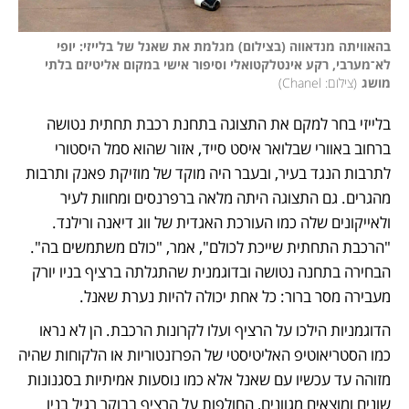
בהאוויתה מנדאווה (בצילום) מגלמת את שאנל של בלייזי: יופי 
לא־מערבי, רקע אינטלקטואלי וסיפור אישי במקום אליטיזם בלתי 
מושג
(
צילום: Chanel
)
בלייזי בחר למקם את התצוגה בתחנת רכבת תחתית נטושה 
ברחוב באוורי שבלואר איסט סייד, אזור שהוא סמל היסטורי 
לתרבות הנגד בעיר, ובעבר היה מוקד של מוזיקת פאנק ותרבות 
מהגרים. גם התצוגה היתה מלאה ברפרנסים ומחוות לעיר 
ולאייקונים שלה כמו העורכת האגדית של ווג דיאנה ורילנד. 
"הרכבת התחתית שייכת לכולם", אמר, "כולם משתמשים בה". 
הבחירה בתחנה נטושה ובדוגמנית שהתגלתה ברציף בניו יורק 
מעבירה מסר ברור: כל אחת יכולה להיות נערת שאנל.
הדוגמניות הילכו על הרציף ועלו לקרונות הרכבת. הן לא נראו 
כמו הסטריאוטיפ האליטיסטי של הפרזנטוריות או הלקוחות שהיה 
מזוהה עד עכשיו עם שאנל אלא כמו נוסעות אמיתיות בסגנונות 
שונים ומוצאים מגוונים, החולפות על הרציף בבוקר רגיל בניו 