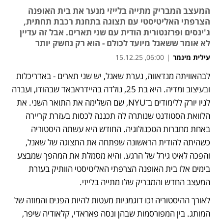
המעצב המבריק מתייה בלייזי מנער את בית האופנה
הצרפתי האליטיסטי עם תצוגה בתחנת רכבת תחתית,
ג'ינסים ופרזנטורית הודית עם שני תארים. אבל זה עדיין
לא אומר ששאנל מיועד לכולם - הוא רק נחשק יותר
עילית מינמר
|
06:00, 15.12.25
לבהאוויתה מנדאווה, נערת שאנל, יש שני תארים - באדריכלות 
ובעיצוב ומדיה. היא בת 25, נולדה בהיידראבאד שבהודו, ועברה 
לניו יורק ללימודים ב־NYU, שם השלימה את התואר השני. את 
הלוואת הסטודנט שנותרה לה תכננה לכסות בעזרת קריירה 
באחת מחברות הטכנולוגיה. החודש היא עשתה היסטוריה 
כשהיתה להודית הראשונה שפתחה את התצוגה של שאנל, 
והפכה לאיט גירל של הרגע. והיא מסמלת את המהפך שמבצע 
בימים אלו בית האופנה הצרפתי האליטיסטי הוותיק בעזרת 
המעצב החדש והמבריק שלו מתייה בלייזי.
לאורך ההיסטוריה זכו דוגמניות מעטות להיות הפנים והמוזה של 
המותג. בין המפורסמות שבהן ונסה פאראדי, קלאודיה שיפר, 