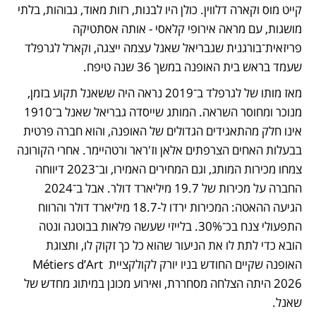
קייט מוס וקארה דלווין. כולן היו לבנות, רזות מאוד, גבוהות, בלתי 
מושגות, עם מראה אירופי קלאסי - אותה אסתטיקה 
פריזאית־בורגנית שגבריאל שאנל עצמה ייצגה, וקארל לגרפלד 
שעמד בראש בית האופנה במשך 36 שנה טיפח. 
מאז מותו של לגרפלד ב־2019 נראה היה ששאנל תקוע בזמן, 
מנוכר ומחוסר השראה. המותג שייסדה גבריאל שאנל ב־1910 
אינו חלק מהתאגידים הגדולים של האופנה, והוא חברה פרטית 
בבעלות האחים הצרפתים אלאן וז'ראר ורטהיימר. אחרי הקורונה 
צמחו מכירות המותג, וגם המחירים האמירו, וב־2023 דיווחה 
החברה על מכירות של 19.7 מיליארד דולר. אבל ב־2024 
הגיעה ההאטה: המכירות ירדו ל-18.7 מיליארד דולר והרווח 
התפעולי צנח בכ־30%. בלייזי שעשה פלאות בבוטגה ונטה 
הובא כדי לתת לו את הניעור שהוא כל כך זקוק לו, ותצוגת 
האופנה שקיים החודש בניו יורק לקולקציית Métiers d’Art 
2026 היתה הצלחה מסחררת, ואירוע מכונן במיתוג מחדש של 
שאנל.