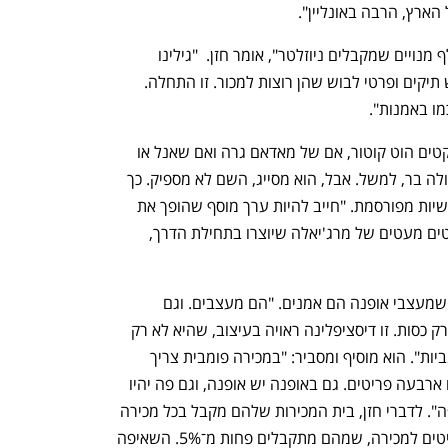
ענף במתח גבוה
מדברים כלכלה, עסקים ומה שב
ארץ, הרבה באונליין".  
ומי קהל המוכרים והקונים? "יש לנו 20 אלף מנויים שמקבלים ניוזלטר", אומר חזן.  "גילינו 
שלנשים שקונות פה כבר עשרות שנים יש תיקים ופרטי לבוש שהן רוצות למכור. זו התחלה. 
מו באמנות".
ביטון מודה שהיה שמח למצוא שמלות וז'קטים הוט קוטור, אם של מאדאם גרה ואם שאנל או 
מעצבים מקומיים דוגמת עודד פרוביזור ולולה בר, למשל. אבל, הוא מסייג, השם לא מספיק. כך 
גם בנוגע לשאלה אם הבגד היה שייך לאישיות מפורסמת. "חייב להיות ערך מוסף שהופך את 
המוצר לאחר, נדיר ונחשק — למשל, פריטים מעטים של מרג'יאלה שיוצרו בתחילת הדרך, 
האם אופנה היא אמנות? ביטון אינו חושב שמעצבי אופנה הם אמנים. "הם מעצבים. וגם 
בעיצוב, יש אספנות. פריט אופנה הוא לא רק כסות. זו דיסציפלינה ראויה בעיצוב, שהיא לא רק 
הכרחית. כמו שיינות נמכרים במכירות פומביות". הוא מוסיף ומסביר: "במכירה פומבית צריך 
לדאוג לבנות נרטיב. שיקנו יחד שלושה או ארבעה פריטים. גם באופנה יש אופנה, וגם פה יהיו 
דברים שיהיו נדרשים יותר בהתאם לתקופה". לדברי חזן, בית המכירות שלהם מקבל בכל מכירה 
שהוא מקיים (לא אופנה) עשרות אלפי פריטים למכירה, שמהם מתקבלים פחות מ־5%. השאיפה 