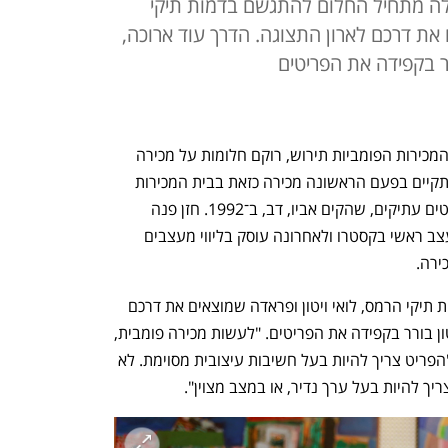
אלה מתחיל החלום להתגשם בדמות תיקי
 את דרכם לארון התצוגה. הדרך עוד ארוכה,
ר בקפידה את הפריטים
כבר שלוש שנים שאמיתי חזן, מנכ"ל בית המכירות הפומביות תירוש, רוקם חלומות על מכירה 
פומבית של פריטי אופנה. בסתיו הקרוב תתקיים בפעם הראשונה מכירה כזאת בבית המכירות 
המשפחתי הוותיק בהרצליה לאמנות ורהיטים עתיקים, שהקים אביו, דב, ב־1992. חזן פנה 
למעצב והיזם אסף ביטון (שהיה בעבר מעצב ראשי בקסטרו ולאחרונה עוסק בליווי מעצבים 
ירה. 
בימים אלה מתחיל החלום להתגשם בדמות תיקי הרמס, לואי ויטון ופראדה שמוצאים את דרכם 
לארון התצוגה. הדרך עוד ארוכה, אבל ביטון בורר בקפידה את הפריטים. "לעשות מכירה פומבית, 
זה לא להביא סתם פריטים", הוא מסביר. "הפריט צריך להיות בעל חשיבות עיצובית מסוימת. לא 
ך להיות בעל ערך נדיר, או במצב מצוין".