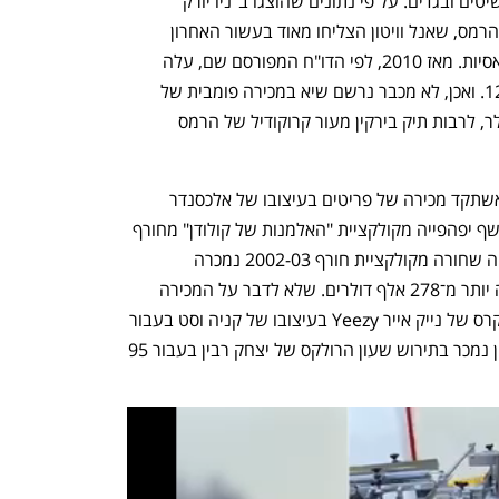
יותר ויותר מכירות פומביות של תיקים, תכשיטים ובגדים. על פי נתונים שהוצגו ב"ניו יורק 
טיימס", פריטי אספנות, בעיקר תיקים של הרמס, שאנל וויטון הצליחו מאוד בעשור האחרון 
ואפילו עלו על מכירות אמנות ומכוניות קלאסיות. מאז 2010, לפי הדו"ח המפורסם שם, עלה 
הערך הממוצע של תיק קלי הרמס ב־129%. ואכן, לא מכבר נרשם שיא במכירה פומבית של 
תיקי וינטג' בכריסטיס בסך 2,266,750 דולר, לרבות תיק בירקין מעור קרוקודיל של הרמס 
בבית המכירות דויל התקיימה בספטמבר אשתקד מכירה של פריטים בעיצובו של אלכסנדר 
מקווין מהאוסף של ג'ניפר צויקר. שמלת נשף יפהפייה מקולקציית "האלמנות של קולודן" מחורף 
2006 נמכרה בעבור 68,750 דולר; שכמייה שחורה מקולקציית חורף 2002-03 נמכרה 
ב־37,500  דולר. בסך הכל הניבה המכירה יותר מ־278 אלף דולרים. שלא לדבר על המכירה 
בסותבי’ס באפריל השנה של זוג נעלי סניקרס של נייק אייר Yeezy בעיצובו של קניה וסט בעבור 
1.8 מיליון דולר. ובארץ — רק ביוני האחרון נמכר בתירוש שעון הרולקס של יצחק רבין בעבור 95 