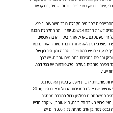
ההבנה שאופנה היא משהו תרבותי, תחום בעיצוב. ובדיוק כמו קניית כורסה ושטיח, גם קניית 
בעידן שבו הקיימות נתפסת כערך חשוב, ההתייחסות לפריטים מקבלת רובד משמעותי נוסף. 
לבגדים ולאביזרים יש חיים חדשים, והם יכולים לשרת הרבה אנשים. יותר ויותר מחלחלת הבנה 
שגם לפריטים שימושיים יש איכות, ולא הכל חד־פעמי. גם בארץ, אומר ביטון, הרבה אנשים 
צורכים אופנת יוקרה, גם מעמד ביניים ."יש חיפוש בלתי נלאה אחר הדבר המיוחד. אתרים כמו 
eBay אולי מציעים דברים נדירים, אבל צריך לדעת לחפש בהם וצריך הרבה זמן. היתרון של 
תירוש הוא הערכים שהוא מביא עמו כגוף ותיק ומנוסה במכירות בתחומים אחרים. יש לכך 
חשיבות מבחינת הלקוחות, וזה נכון לגבי כל מכירה פומבית בעולם. פלטפורמות יש בכל דבר, 
נפתח בכרטיסייה חדשה
נפתח בכרטיסייה חדשה
דיים".  
חזן מצדו מבין את הפוטנציאל הגלום במכירות פומביות, לרבות אופנה, בעידן האינטרנט. 
לדבריו, אם בעבר גדש קהל רב של כ־500 אנשים את אולם המכירות הגדול ובצדם היו עוד 20 
משתתפים במכירה בטלפון, הרי שהיום מספר המשתתפים בטלפון גדול בהרבה ממספר 
האנשים הנוכחים באולם המכירות. ובכלל, מאז פרוץ משבר הקורונה, הוא אומר, יש קהל חדש 
רב במכירות האמנות שלהם. "פעם לא היה נכנס לפה בן אדם מתחת לגיל 60, היום יש 