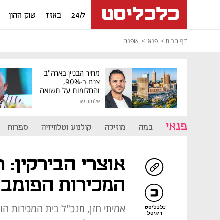
24/7
באזז
שוק ההון
דף הבית
פנאי
אופנה
מחיר הבניין בארה"ב
צנח ב-90%,
והחלומות על תשואה
גבוהה התנפצו
אלמוג עזר
פנאי
במה
מוזיקה
קולנוע וטלוויזיה
ספרות
אוצרי הבירקין: 
המכירות הפומבי
כלכליסט
דיגיטל