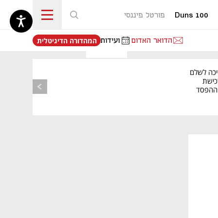
Duns 100
פורטל פיננסי
נפתח בכרטיסייה חדשה
הדואר האדום
ועידות
המהדורה הדיגיטלית
יכה לשלם
כישת
BASE: ההפסד
הרבעוני זינק ל-76