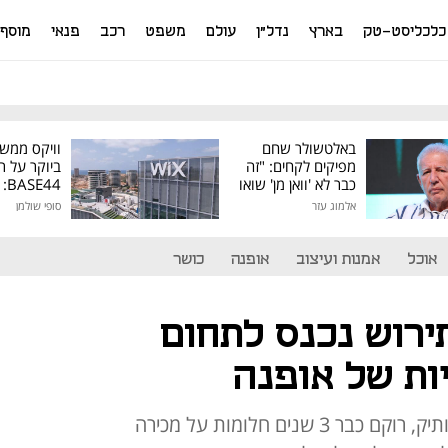
כלכליסט-טק
בארץ
נדל"ן
עולם
משפט
רכב
פנאי
מוסף
באלטשולר שחם
וויקס ממש
מפיקים לקחים: "זה
ביוקר על ר
כבר לא 'וואן מן' שואו
44
של גילעד"
אלמוג עזר
סופי שולמן
מיליון דולר
אוכל
אמנות ועיצוב
אופנה
כושר
תירוש נכנס לתחום
ות של אופנה
אמיתי חזן, מנכ"ל בית המכירות הוותיק, רוקם כבר 3 שנים חלומות על מכירה