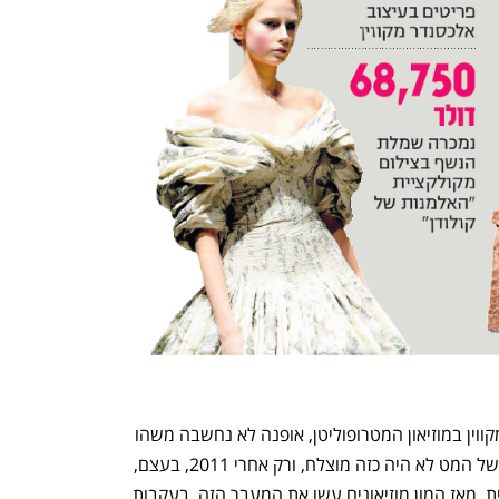
לדברי ביטון, עד התערוכה של אלכסנדר מקווין במוזיאון המטרופוליטן, אופנה לא נחשבה משהו 
תרבותי שמושך אנשים. "מכון התלבושות של המט לא היה כזה מוצלח, ורק אחרי 2011, בעצם, 
החל תהליך של בניית אוסף אופנה עכשווית. מאז המון מוזיאונים עשו את המעבר הזה, בעקבות 