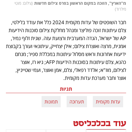
מ"הארץ", הזוכה במקום הראשון בפרס צילום חדשות
(
צילום: מוטי 
מילרוד
)
חבר השופטים של עדות מקומית 2024 כלל את עודד בלילטי, 
צלם עיתונות זוכה פוליצר ומנהל מחלקת צילום סוכנות הידיעות 
AP של ישראל, הגדה המערבית ורצועת עזה. שגית זלוף נמיר, 
אמנית, מרצה ואוצרת צילום; אילן יצחייק, עיתונאי ועורך בקבוצת 
ידיעות אחרונות וראש מסלול עיתונות במכללת ספיר; מנחם 
כהנא, צלם עיתונות בסוכנות הידיעות AFP; גיא רז, אוצר 
לצילום, מוז"א; אלדד רפאלי, צלם, אמן ואוצר, ועמי שטייניץ, 
אוצר וחבר מערכת עדות מקומית.
תגיות
עדות מקומית
תערוכה
תמונות
עוד בכלכליסט