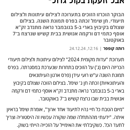
אבל זועקת בקול גדול"
הבוקר הוכרזו הזוכים בתערוכה לצילום עיתונות ולצילום
תיעודי. חן שימל זכתה בפרס תמונת השנה. בצילום
שצולם בקיבוץ בארי ב-5 בנובמבר נראה מתנדב זק"א
אוסף כתמי דם ורקמה אנושית בבית קשיש שנרצח ב־7
באוקטובר
רותה קופפר
|
12:16, 24.12.24
תערוכת "עדות מקומית 2024" לצילום עיתונות ולצילום תיעודי 
הכריזה היום (ג') על הזוכים בתחרות שנערכת במסגרתה. בפרס 
תמונת השנה ע"ש רועי עידן (פרס ארגון העיתונאים 
והעיתונאיות) זכתה חן ג' שימל. בצילום הזוכה שצולם בקיבוץ 
בארי ב-5 בנובמבר נראה מתנדב זק"א אוסף כתמי דם ורקמה 
אנושית בבית שבו נרצח קשיש ב־7 באוקטובר. 
"מיום הטבח כל חיי נהיו לתיעוד אחד ארוך", אומרת שימל בראיון 
איתה. "ידעתי מההתחלה שמה שקורה עכשיו זה היסטוריה וצריך 
לתעד הכל. כשקיבלתי את האימייל על הזכייה הייתי בשוק. 