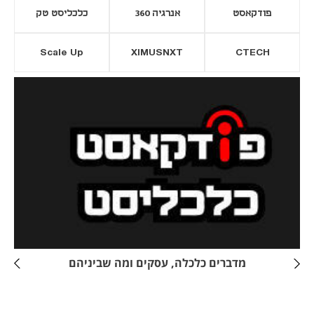
פודקאסט
אנרגיה 360
כלכליסט טק
Scale Up
XIMUSNXT
CTECH
יסייה חדשה
נפתח בכרטיסייה חדשה
מדברים כלכלה, עסקים ומה שביניהם