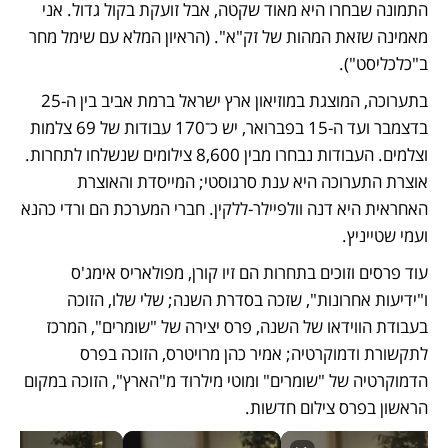
התמונה שבחרו היא מאוד שקטה, אבל זועקת בקול גדול. אני 
מאמינה שזאת המהות של זק"א". (הראיון המלא עם שימל מחר 
ב"כלכליסט").
בתערוכה, המוצגת במוזיאון ארץ ישראל ברמת אביב בין ה-25 
בדצמבר ועד ה-15 בפברואר, יש כ־170 עבודות של 69 צלמות 
וצלמים. העבודות נבחרו מבין 8,600 צילומים שנשלחו לתחרות. 
אוצרת התערוכה היא ענת סרגוסטי; המייסדת והאוצרת 
האחראית היא דנה וולפיילר-ללקין. חברי המערכת הם ורדי כהנא 
ועמי שטייניץ.
עוד פרסים וזוכים בתחרות הם זיו קורן, מפולאריס אימג'ס 
ו"ידיעות אחרונות", שזכה בסדרת השנה; שלי שלו, הזוכה 
בעבודת הווידאו של השנה, פרס יצירה של "שומרים", המרכז 
לתקשורת ודמוקרטיה; אמיר כהן מרויטרס, הזוכה בפרס 
הדמוקרטיה של "שומרים" ומוטי מילרוד מ"הארץ", הזוכה במקום 
הראשון בפרס צילום חדשות.  