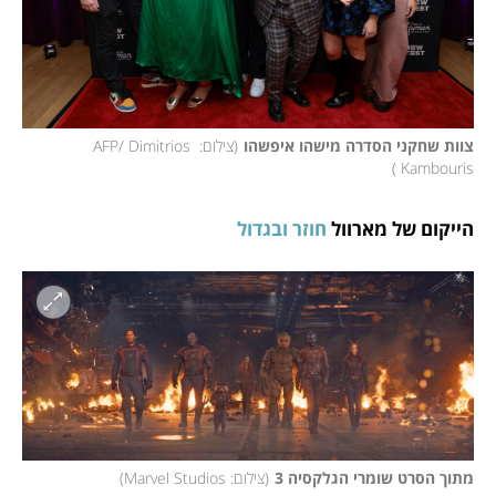
צוות שחקני הסדרה מישהו איפשהו
(
צילום: AFP/ Dimitrios 
)
Kambouris 
הייקום של מארוול 
חוזר ובגדול
מתוך הסרט שומרי הגלקסיה 3
(
צילום: Marvel Studios
)