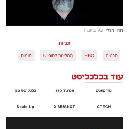
דורון מדלי 
(
צילום: יובל חן
)
תגיות
סרטים
HBO
המלצות לסופ"ש
חומוס
עוד בכלכליסט
פודקאסט
אנרגיה 360
כלכליסט טק
Scale Up
XIMUSNXT
CTECH
יסייה חדשה
נפתח בכרטיסייה חדשה