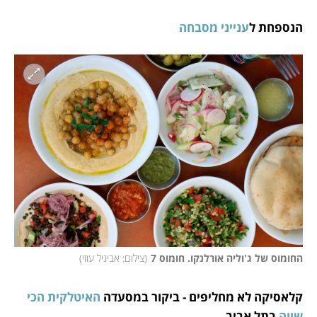
הנספחת ל
ענייני מסבחה
החומוס של ג'וליה אורלנקו. חומוס 7
(
צילום: אביגיל עוזי
)
קלאסיקה לא מחליפים - ביקור במסעדה
 האיטלקית הכי 
שווה
 בתל אביב