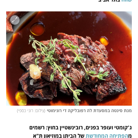
מנת סינטה במסעדת לה רפובליקה די רונימוטי
(
צילום: רוני כספי
)
ג'קומטי ועופר בפנים, רובינשטיין בחוץ: רשמים 
מ
הפתיחה המחודשת
 של הביתן במוזיאון ת"א