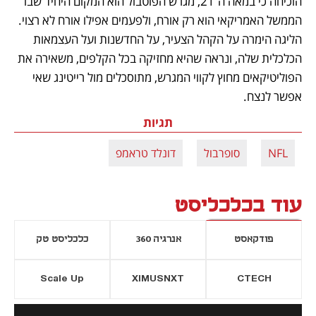
הוכיחה כי במאה ה־21, מגרש הפוטבול הוא המקום היחיד שבו 
הממשל האמריקאי הוא רק אורח, ולפעמים אפילו אורח לא רצוי. 
הליגה הימרה על הקהל הצעיר, על החדשנות ועל העצמאות 
הכלכלית שלה, ונראה שהיא מחזיקה בכל הקלפים, משאירה את 
הפוליטיקאים מחוץ לקווי המגרש, מתוסכלים מול רייטינג שאי 
אפשר לנצח.
תגיות
NFL
סופרבול
דונלד טראמפ
עוד בכלכליסט
פודקאסט
אנרגיה 360
כלכליסט טק
Scale Up
XIMUSNXT
CTECH
יסייה חדשה
נפתח בכרטיסייה חדשה