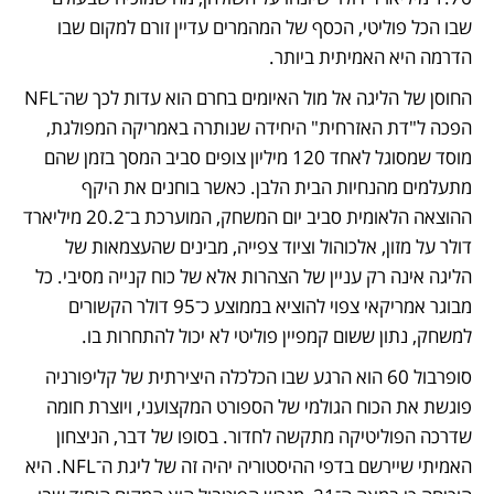
שבו הכל פוליטי, הכסף של המהמרים עדיין זורם למקום שבו 
הדרמה היא האמיתית ביותר. 
החוסן של הליגה אל מול האיומים בחרם הוא עדות לכך שה־NFL 
הפכה ל"דת האזרחית" היחידה שנותרה באמריקה המפולגת, 
מוסד שמסוגל לאחד 120 מיליון צופים סביב המסך בזמן שהם 
מתעלמים מהנחיות הבית הלבן. כאשר בוחנים את היקף 
ההוצאה הלאומית סביב יום המשחק, המוערכת ב־20.2 מיליארד 
דולר על מזון, אלכוהול וציוד צפייה, מבינים שהעצמאות של 
הליגה אינה רק עניין של הצהרות אלא של כוח קנייה מסיבי. כל 
מבוגר אמריקאי צפוי להוציא בממוצע כ־95 דולר הקשורים 
למשחק, נתון ששום קמפיין פוליטי לא יכול להתחרות בו. 
סופרבול 60 הוא הרגע שבו הכלכלה היצירתית של קליפורניה 
פוגשת את הכוח הגולמי של הספורט המקצועני, ויוצרת חומה 
שדרכה הפוליטיקה מתקשה לחדור. בסופו של דבר, הניצחון 
האמיתי שיירשם בדפי ההיסטוריה יהיה זה של ליגת ה־NFL. היא 