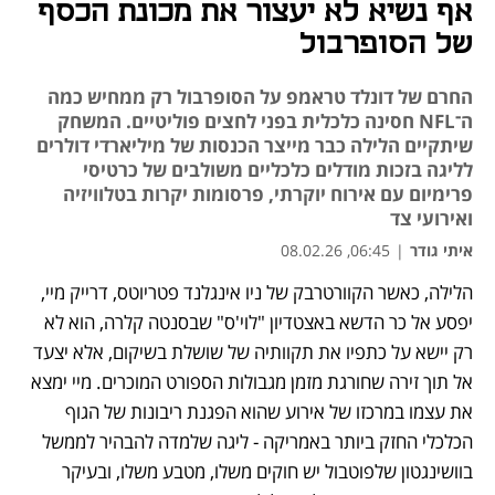
אף נשיא לא יעצור את מכונת הכסף
של הסופרבול
החרם של דונלד טראמפ על הסופרבול רק ממחיש כמה
ה־NFL חסינה כלכלית בפני לחצים פוליטיים. המשחק
שיתקיים הלילה כבר מייצר הכנסות של מיליארדי דולרים
לליגה בזכות מודלים כלכליים משולבים של כרטיסי
פרימיום עם אירוח יוקרתי, פרסומות יקרות בטלוויזיה
ואירועי צד
איתי גודר
|
06:45, 08.02.26
הלילה, כאשר הקוורטרבק של ניו אינגלנד פטריוטס, דרייק מיי, 
יפסע אל כר הדשא באצטדיון "לוי'ס" שבסנטה קלרה, הוא לא 
רק יישא על כתפיו את תקוותיה של שושלת בשיקום, אלא יצעד 
אל תוך זירה שחורגת מזמן מגבולות הספורט המוכרים. מיי ימצא 
את עצמו במרכזו של אירוע שהוא הפגנת ריבונות של הגוף 
הכלכלי החזק ביותר באמריקה - ליגה שלמדה להבהיר לממשל 
בוושינגטון שלפוטבול יש חוקים משלו, מטבע משלו, ובעיקר 