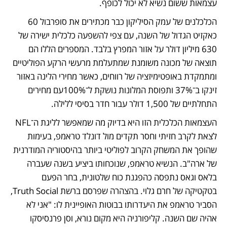
עצמאות ששום נשיא לא יכול לכופף. 
הכלכלנים של עמק הסיליקון כבר מכתירים את סופרבול 60 
כאקזיט הגדול של השנה, עם צפי להשפעה כלכלית ישירה של 
630 מיליון דולר על אזור המפרץ בלבד. המספרים הללו הם 
תוצאה של מכונה משומנת שמתעלמת מרעשי הרקע הפוליטיים 
ומתמקדת באופטימיזציה של רווחים, כאשר מחירי הלינה באזור 
זינקו ב־37% ותפוסת המלונות נושקת ל־100%עם מחירים 
התחלתיים של 1,500 דולר עבור חדר בסיסי ללילה. 
העצמאות הכלכלית הזו היא בדיוק מה שמאפשר לליגת ה־NFL 
לצאת לקרב חזיתי וחסר תקדים מול דונלד טראמפ, בעימות 
שהופך את המשחק הקרוב לפוליטי ביותר בהיסטוריה המודרנית 
של ארה"ב. הנשיא טראמפ, שנוכחותו ביציע בשנה שעברה 
בלאס וגאס נתפסה כהפגנת כוח שלטונית, בחר הפעם 
בטקטיקה של חרם גלוי. בהצהרה שפרסם ברשת Truth Social, 
הסביר טראמפ את היעדרותו בבוטות האופיינית לו: "אני לא 
אהיה שם השנה. קליפורניה היא מקום נורא, וסן פרנסיסקו 