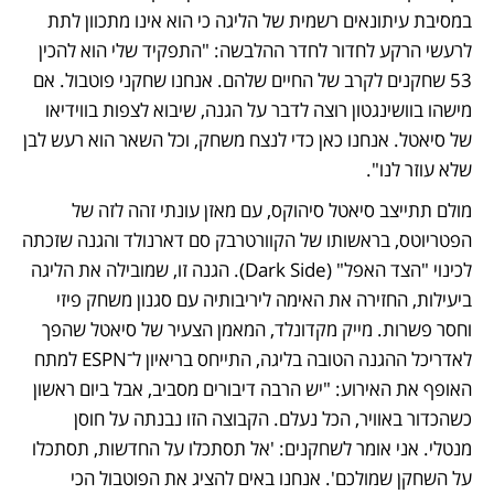
במסיבת עיתונאים רשמית של הליגה כי הוא אינו מתכוון לתת 
לרעשי הרקע לחדור לחדר ההלבשה: "התפקיד שלי הוא להכין 
53 שחקנים לקרב של החיים שלהם. אנחנו שחקני פוטבול. אם 
מישהו בוושינגטון רוצה לדבר על הגנה, שיבוא לצפות בווידיאו 
של סיאטל. אנחנו כאן כדי לנצח משחק, וכל השאר הוא רעש לבן 
שלא עוזר לנו". 
מולם תתייצב סיאטל סיהוקס, עם מאזן עונתי זהה לזה של 
הפטריוטס, בראשותו של הקוורטרבק סם דארנולד והגנה שזכתה 
לכינוי "הצד האפל" (Dark Side). הגנה זו, שמובילה את הליגה 
ביעילות, החזירה את האימה ליריבותיה עם סגנון משחק פיזי 
וחסר פשרות. מייק מקדונלד, המאמן הצעיר של סיאטל שהפך 
לאדריכל ההגנה הטובה בליגה, התייחס בריאיון ל־ESPN למתח 
האופף את האירוע: "יש הרבה דיבורים מסביב, אבל ביום ראשון 
כשהכדור באוויר, הכל נעלם. הקבוצה הזו נבנתה על חוסן 
מנטלי. אני אומר לשחקנים: 'אל תסתכלו על החדשות, תסתכלו 
על השחקן שמולכם'. אנחנו באים להציג את הפוטבול הכי 