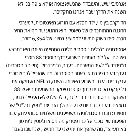
אגרסיבי שיש, והעובדה שהנשיא צופה או לא צופה בנו לא 
משנה את הדרך שבה אנחנו מתקלים". 
הדו־קרב בין מיי, ילד הפלא עם הזרוע האינסופית, למערכי 
ההגנה המתוחכמים של סיאטל, הוא המנוע שדוחף את מחירי 
הכרטיסים בשוק המשני לממוצע דמיוני של 6,354 דולר.
אסטרטגיה כלכלית נוספת שהליגה הטמיעה השנה היא "מבצע 
פשיטה" על לוח הזמנים השבועי דרך הוספת 88 כוכבי 
ה"פרו־בול" לעיר המארחת. בעבר, ה"פרו־בול" (משחק הכוכבים) 
נערך בעיר נפרדת או לאחר הסופרבול, מה שהוביל לכך שכוכבי 
ענק רבים נעדרו משבוע האירוח. השנה, ה־NFL העתיקה את 
כל קרקס הכוכבים לתוך סן פרנסיסקו. המשמעות היא ש־88 
השחקנים הטובים ביותר בליגה, כולל אלו שלא העפילו לגמר, 
נמצאים בעיר כבר מיום שני. המהלך הזה יצר "מפץ נדל"ני" של 
חסויות: חברות טכנולוגיה ומשפיענים משלמים סכומי עתק עבור 
הופעות של כוכבי־על כמו פטריק מהומס או ג'סטין ג'פרסון 
באירועי צד, מה שהפך את ימי שני עד חמישי, שנחשבו בעבר 