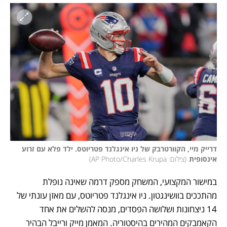
דרייק מיי, הקוורטרבק של ניו אינגלנד פטריוטס. ילד פלא עם זרוע 
אינסופית
(
צילום: AP Photo/Charles Krupa
)
במישור המקצועי, המשחק מספק דרמה שאינה נופלת 
מהתככים בוושינגטון. ניו אינגלנד פטריוטס, עם מאזן עונתי של 
14 ניצחונות ושלושה הפסדים, מנסה להשלים את אחד 
הקאמבקים המהירים בהיסטוריה. המאמן מייק ורייבל הבהיר 