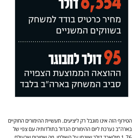
הטירוף הזה אינו מוגבל רק ליציעים. תעשיית ההימורים החוקיים 
בארה"ב נערכת ליום ההימורים הגדול בתולדותיה עם צפי של 
1.76 מיליארד דולר שיונחו על השולחן, מה שמוכיח שבעולם 