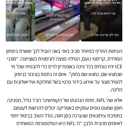
אני לא צריכה את המשרד: רונית שרעבי-חדד מנהלת ארגון של 30000 עובדים מכל מקום_v
טכנולוגיה זה לא רק בהייטק: גם תעשיית המזון הישראלית מאמצת כלי AI, אוטומציה וניתוח דאטה בזמן אמת
חינוך הוא המש
העימות החריף במיוחד סביב באד באני הוביל לכך ששרת ביטחון 
המולדת, קריסטי נועם, הטילה פצצה לוגיסטית כשצייצה: "סוכני 
ICE יהיו נוכחים בכל פינה באצטדיון לוי'ס כדי להבטיח שכל מי 
שנמצא שם, נמצא שם כחוק". איום זה נתפס בציבור כניסיון 
להטיל מצור על אירוע בידור פרטי בשל מחלוקת אידיאולוגית עם 
הליגה.
אלא שה־NFL, תחת הנהגתו של הקומישינר רוג'ר גודל, מפגינה 
חוסן שמעט גופים עסקיים באמריקה יכולים להרשות לעצמם. 
במסיבת עיתונאים שנערכה בסן חוזה, גודל השיב בביטול יחסי 
לאיומים מהבית הלבן: "ה־NFL היא הפלטפורמה המאחדת 