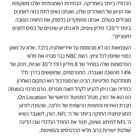
הגדולה ביותר באמריקה. הבחירות האמנותיות שלנו משקפות 
את הגיוון של האוהדים שלנו, ואנחנו גאים לתת במה לאמנים 
מובילים בעולם. אנחנו מתמקדים בלספק את החוויה הטובה 
ביותר ל־120 מיליון צופים, ולא נתניע שינויים על בסיס לחצים 
חיצוניים". 
העצמאות הזו לא מבוססת על אידיאולוגיה בלבד, אלא על מאזן 
כספי שחסין לכל ציוץ. רשת NBC כבר סגרה את מלאי 
הפרסומות שלה במחיר של 8 מיליון דולר ל־30 שניות, זינוק של 
14% מהשנה שעברה. המפרסמים, שחוששים בדרך כלל 
ממחלוקות פוליטיות, הבינו שהסופרבול הוא המקום האחרון 
במדיה שבו ניתן להגיע לקהל חוצה מגזרים. גורם מרכזי בעוצמה 
הזו הוא אד הורן, מנהל התפעול הראשי של On Location, 
חברת האירוח והחוויות הרשמית של הליגה, שהפכה לזרוע 
המוניטיזציה החזקה ביותר של ה־NFL. הורן, לשעבר נשיא 
ה־NFL למיתוג ושיווק, תפר את המודל הכלכלי שבו הליגה 
שולטת ישירות ברוב מלאי הכרטיסים והסוויטות.