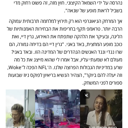
נהרסה על ידי השמאל הקיצוני. חוץ מזה, זה פשוט רחוק מדי 
בשביל לראות מופע של שנאה". 
אך המרחק הגיאוגרפי הוא רק תירוץ למלחמה תרבותית עמוקה 
הרבה יותר. טראמפ תקף בחריפות את הבחירות האמנותיות של 
הליגה, ובעיקר את הלהקה שתפתח את האירוע, גרין דיי, ואת 
כוכב מופע המחצית, באד באני. "גרין דיי הם בדיחה גמורה, הם 
שרו נגדי ונגד האנשים הנהדרים של המדינה הזו. ובאד באני? 
מעולם לא שמעתי עליו, אבל אמרו לי שהוא מייצג את כל מה 
שרע במדיניות הגבולות הפרוצה שלנו. ה־NFL הפכה ל־Woke, 
וזה יעלה להם ביוקר", הצהיר הנשיא בריאיון לפוקס ניוז שבועות 
ספורים לפני המשחק. 