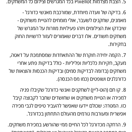
5. הצבת מצלמות Pixellot בכל המגרשים וצילום כל המשחקים. 
6. בדיקה של וועדה מיוחדת, שמורכבת מאנשי כדורגל - 
מאמנים, שחקנים לשעבר, אולי מומחים להטיית משחקים - 
שיבדקו את הצילומים ויזהו פעילויות מוזרות על המגרש של 
משחקים חשודים. אלו דברים שאמורים לעזור לרשויות החוק 
בחקירות. 
7. הקמה יחידה חוקרת של ההתאחדות שמסתמכת על דאטה, 
מעקב, חקירות כלכליות ופליליות - כולל בדיקות פתע אחרי 
משחקים (בדומה לבדיקות סמים) ובדיקות הכנסות והוצאות של 
כדורגלנים ושופטים (כמו מס הכנסה).
8. קו חם (הוט-ליין) לשחקנים ואנשי כדורגל שקיבלו פניה 
למכירה או הטיית משחקים או שחושדים שחבר לקבוצה קיבל 
כזו. המטרה: שכולם יידעו שאפשר להעביר טיפים לגבי מכירה 
אפשרית ומעורבות גורמים מהעולם התחתון בכדורגל. 
9. הרחקה מכדורגל לכל החיים ממי שהורשע במכירת משחקים. 