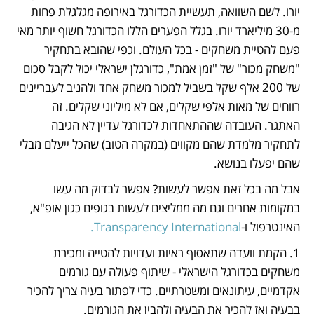
יורו. לשם השוואה, תעשיית הכדורגל באירופה מגלגלת פחות 
מ-30 מיליארד יורו. בגלל הפערים הללו הכדורגל חשוף יותר מאי 
פעם להטיית משחקים - בכל העולם. וכפי שהובא בתחקיר 
"משחק מכור" של "זמן אמת", כדורגלן ישראלי יכול לקבל סכום 
של 200 אלף שקל בשביל למכור משחק אחד ולהניב לעבריינים 
רווחים של מאות אלפי שקלים, אם לא מיליוני שקלים. זה 
האתגר. העובדה שההתאחדות לכדורגל עדיין לא הגיבה 
לתחקיר מלמדת שהם מקווים (במקרה הטוב) שהכל ייעלם מבלי 
שהם יפעלו בנושא. 
אבל מה בכל זאת אפשר לעשות? אפשר לבדוק מה עשו 
במקומות אחרים וגם מה ממליצים לעשות בגופים כגון אופ"א, 
האינטרפול ו-
Transparency International.
1. הקמת וועדה שתאסוף ראיות ועדויות להטייה ומכירת 
משחקים בכדורגל הישראלי - שיתוף פעולה עם גורמים 
אקדמיים, עיתונאים ומשטרתיים. כדי לפתור בעיה צריך להכיר 
בבעיה ואז להכיר את הבעיה ולהבין את הגורמים.