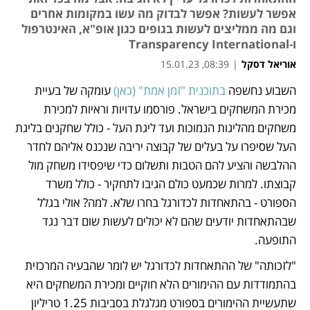
אפשר לעשות? אפשר לבדוק מה עשו במקומות אחרים
וגם מה ממליצים לעשות בגופים כגון אופ"א, האינטרפול
ו-Transparency International
אוריאל דסקל
|
08:39, 15.01.23
השבוע נחשפה 
בתוכנית "זמן אמת" (כאן) 
עומקה של בעיית 
נפתח בכרטיסייה חדשה
נפתח בכרטיסייה חדשה
מכירת המשחקים בישראל. פורסמו עדויות וראיות למכירת 
משחקים מהליגות הנמוכות ועד ליגת העל - כולל שחקנים בליגת 
העל שסיפרו על בעלים של קבוצה יריבה שנכנס אליהם לחדר 
ההלבשה והציע להם הטבות ותשלום כדי שיפסידו משחק מול 
קבוצתו. למרות שכמעט כולם הגיבו לתחקיר - כולל משרד 
הספורט - בהתאחדות לכדורגל בחרו שלא. למה? אולי בגלל 
שבהתאחדות יודעים שהם לא יכולים לעשות שום דבר נגד 
התופעה. 
"לזכותה" של ההתאחדות לכדורגל יש לומר שהבעיה המרכזית 
בהתמודדות עם ההימורים הלא חוקיים ומכירת המשחקים היא 
שתעשיית ההימורים בספורט מגלגלת בסביבות 1.25 טריליון 