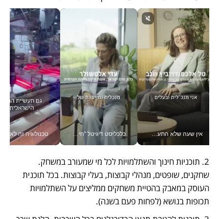
אין שעה שלא התעסקתי במשבר - טל אלכסנדרוביץ’ שגב מנהלת משברים תקשורתיים מכל מקום עם ה- Galaxy Z Fold8 Ultra שלה_v
כלכליסט דיגיטל "חינוך הוא המשימה של החיים שלי"_v
טכנולוגיה זה לא רק בהייטק: גם תעשיי
2. תוכניות חינוך והשתלמויות לכל מי שמעורב במשחק. 
שחקנים, שופטים, מנהלי קבוצות, בעלי קבוצות. בכל תוכנית 
העוסק במאבק בהטיית משחקים ממליצים על השתלמויות 
תכופות בנושא (לפחות פעם בשנה).