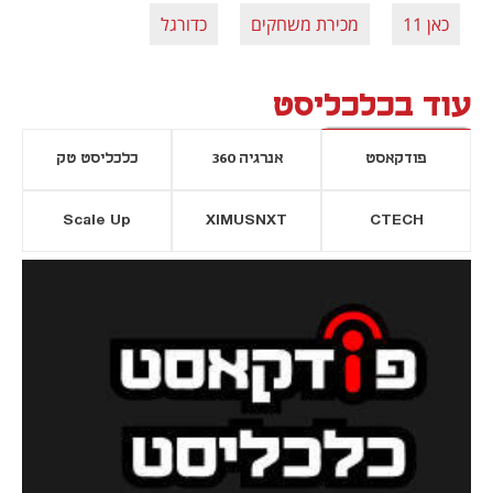
כאן 11
מכירת משחקים
כדורגל
עוד בכלכליסט
פודקאסט
אנרגיה 360
כלכליסט טק
Scale Up
XIMUSNXT
CTECH
יסייה חדשה
נפתח בכרטיסייה חדשה