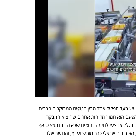
אז מבקר המדינה הוציא עוד דוח. ספק אם יש בעל תפקיד אחד מבין הגופים המבוקרים הרבים 
בו ששנתו נדדה בשל כך בלילה האחרון. הפעם הוא חמור מדוחות אחרים שהוציא המבקר 
בעבר, ומי יודע כמה חיילים שילמו בחייהם בגלל אמצעי לחימה נחוצים שלא היו בנמצא כי אף 
אחד לא טרח לקבל החלטות בזמן. מאידך, הציבור הישראלי כבר מותש ועייף, והכושר שלו 