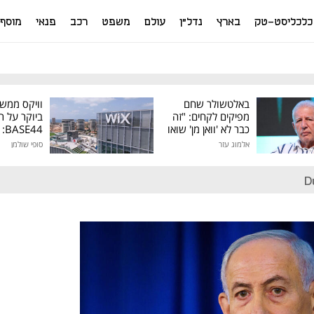
כלכליסט-טק
בארץ
נדל"ן
עולם
משפט
רכב
פנאי
מוסף
באלטשולר שחם
וויקס ממש
מפיקים לקחים: "זה
ביוקר על ר
כבר לא 'וואן מן' שואו
44
של גילעד"
אלמוג עזר
סופי שולמן
מיליון דולר
D