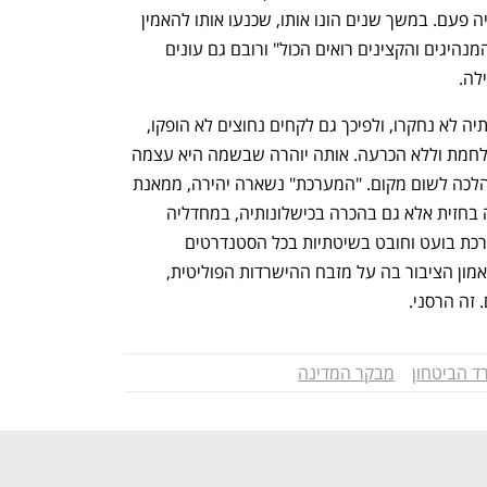
בספיגת מחדלים לאומיים כבר לא מה שהיה פעם. במשך שנים הונו אותו, שכנעו אותו להאמין 
שהכול בשליטה, ש"המערכת יודעת" ו"שהמנהיגים והקצינים רואים הכול" ורובם גם עונים 
לה. 
יותר משנתיים וחצי בתוך מלחמה שנסיבותיה לא נחקרו, ולפיכך גם לקחים נחוצים לא הופקו, 
וישראל תקועה בכל החזיתות שבהן היא נלחמת וללא הכרעה. אותה יוהרה שבשמה היא עצמה 
עיניים אל מול כל האיומים שמסביבה לא הלכה לשום מקום. "המערכת" נשארה יהירה, ממאנת 
להפנים כי מדינה לא נמדדת רק ביכולותיה בחזית אלא גם בהכרה בכישלונותיה, במחדליה 
ובמסוגלותה לתקנם. אלא שכשראש המערכת בועט וחובט בשיטתיות בכל הסטנדרטים 
הבסיסיים שמקיימים מדינה ומבססים את אמון הציבור בה על מזבח ההישרדות הפוליטית, 
זה הרסני. 
 הביטחון
מבקר המדינה