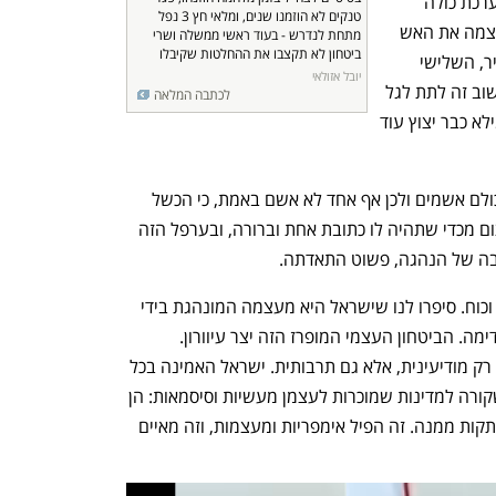
צה"ל למלחמה בלי מספיק חימושים? המערכת כולה 
טנקים לא הוזמנו שנים, ומלאי חץ 3 נפל 
מתגייסת ומצופפת שורות כדי להרחיק מעצמה את האש 
מתחת לנדרש - בעוד ראשי ממשלה ושרי 
ביטחון לא תקצבו את ההחלטות שקיבלו
ואת האשמה. האחד מטשטש, השני מסביר, השלישי 
יובל אזולאי
מבהיר והרביעי מנסח מחדש - כי מה שחשוב זה לתת לגל 
לכתבה המלאה
העכור להתנפץ אל החוף, ובעוד שעה ממילא כבר יצוץ עוד 
זה לא רק המחדל כמו הנרמול שלו. זה שכולם אשמים ולכן אף אחד לא אשם באמת, כי הכשל 
"מערכתי" ואינו "אישי". הכישלון צורב ועצום מכדי שתהיה לו כתובת אחת וברורה, ובערפל הזה 
יבה של הנהגה, פשוט התאדתה.
במשך שנים מכרו לנו כאן חזון של עוצמה וכוח. סיפרו לנו שישראל היא מעצמה המונהגת בידי 
אנשים המסוגלים לקרוא מהלכים שנים קדימה. הביטחון העצמי המופרז הזה יצר עיוורון. 
הקונספציה מלפני 7 באוקטובר לא הייתה רק מודיעינית, אלא גם תרבותית. ישראל האמינה בכל 
לבה למיתוסים של עצמה, וקרה לה מה שקורה למדינות שמוכרות לעצמן מעשיות וסיסמאות: הן 
פשוט מפסיקות לראות את המציאות ומתנתקות ממנה. זה הפיל אימפריות ומעצמות, וזה מאיים 