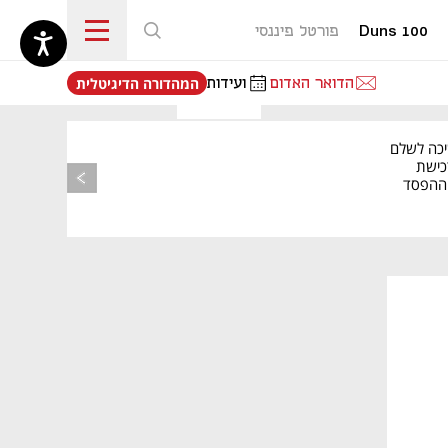
Duns 100
פורטל פיננסי
נפתח בכרטיסייה חדשה
הדואר האדום
ועידות
המהדורה הדיגיטלית
יכה לשלם
כישת
BASE: ההפסד
הרבעוני זינק ל-76