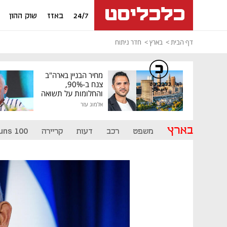
24/7
באזז
שוק ההון
דף הבית
בארץ
חדר ניתוח
מחיר הבניין בארה"ב
צנח ב-90%,
כלכליסט
דיגיטל
והחלומות על תשואה
גבוהה התנפצו
אלמוג עזר
בארץ
משפט
רכב
דעות
קריירה
uns 100