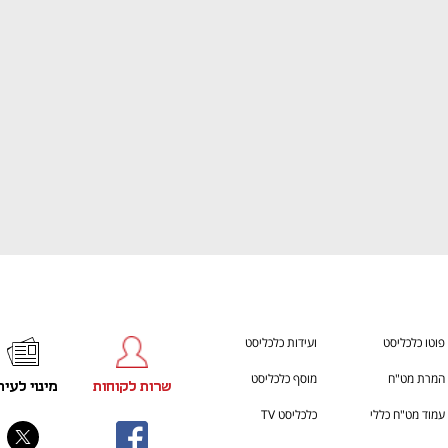
ענף במתח גבוה
מדברים כלכלה, עסקים ומה שב
פוטו כלכליסט
ועידות כלכליסט
המרת מט"ח
מוסף כלכליסט
שרות לקוחות
מינוי לעית
עמוד מט"ח כללי
כלכליסט TV