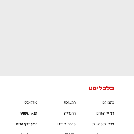
CTech – the
הבית של ההייטק הישראלי
כתבו לנו
המערכת
פודקאסט
המייל האדום
ההנהלה
תנאי שימוש
מדיניות פרטיות
פרסמו אצלנו
הפוך לדף הבית