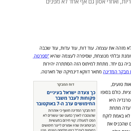
ות, ואחרי אסון גם אף אחד לא מפנים
יש רגעים שבהם מדינה מביטה במראה ולא מזהה את עצמה. עוד דוח, עוד עדות, עוד שכבה 
נת ובלתי מנוצחת, שסיפרה לעצמה שהיא 
"ספרטה 
: חזקה, מחושלת, חכמה מכל אויביה גם יחד. מתחת למיתוס הזה הסתתרה יהירות 
 מבקר המדינה
 מתאר דווקא דינמיקה של חארטה.  
זה לא הכישלון עצמו. מדינות נכשלות, צבאות טועים, 
דוח המבקר
ממשלות וקבינטים שוגים ונופלים לקונספציות. כולם בסופו 
כך צעדה ישראל בעיניים 
פקוחות לעבר משבר 
של דבר בני אדם, ולטעות זה אך אנושי. הטרגדיה היא 
החימושים ערב ה-7 באוקטובר
שגם אחרי אסון, גם אחרי שהאדמה כבר רעדה מתחת 
דוח מבקר המדינה חושף כי אזהרות 
לרגליה של מדינה שלמה, כמעט אף אחד לא באמת לוקח 
שהצטברו לאורך כמעט שני עשורים לא 
הפכו לפעולה: קווי חירום בתעשיות 
אחריות. כשל מערכות מתמשך וארוך שנים שהכניס את 
הביטחוניות שהיו אמורים לייצר חימושים 
בסיסיים לצה"ל בזמן מלחמה הוזנחו, פגזי 