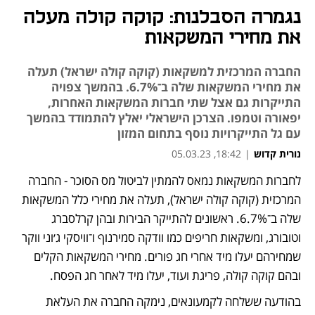
נגמרה הסבלנות: קוקה קולה מעלה
את מחירי המשקאות
החברה המרכזית למשקאות (קוקה קולה ישראל) תעלה
את מחירי המשקאות שלה ב־6.7%. בהמשך צפויה
התייקרות גם אצל שתי חברות המשקאות האחרות,
יפאורה וטמפו. הצרכן הישראלי יאלץ להתמודד בהמשך
עם גל התייקרויות נוסף בתחום המזון
נורית קדוש
|
18:42, 05.03.23
מאמר קניות
מאמר קניות
מאמר קניות
לחברות המשקאות נמאס להמתין לביטול מס הסוכר - החברה 
נפתח בכרטיסייה חדשה
המרכזית (קוקה קולה ישראל), תעלה את מחירי כלל המשקאות 
שלה ב־6.7%. ראשונים להתייקר הבירות ובהן קרלסברג 
וטובורג, ומשקאות חריפים כמו וודקה סמירנוף ו־וויסקי ג׳וני ווקר 
שמחירהם יעלו מיד אחרי חג פורים. מחירי המשקאות הקלים 
ובהם קוקה קולה, פריגת ועוד, יעלו מיד לאחר חג הפסח.
בהודעה ששלחה לקמעונאים, נימקה החברה את העלאת 