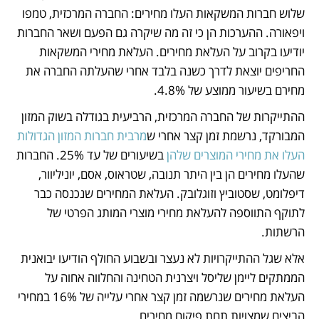
שלוש חברות המשקאות העלו מחירים: החברה המרכזית, טמפו 
ויפאורה. ההערכות הן כי זה מה שיקרה גם הפעם ושאר החברות 
יודיעו בקרוב על העלאת מחירים. העלאת מחירי המשקאות 
החריפים יוצאת לדרך כשנה בלבד אחרי שהעלתה החברה את 
מחירם בשיעור ממוצע של 4.8%.
ההתייקרות של החברה המרכזית, הרביעית בגודלה בשוק המזון 
המבורקד, נרשמת זמן קצר אחרי ש
מרבית חברות המזון הגדולות 
העלו את מחירי המוצרים שלהן
 בשיעורים של עד 25%. החברות 
שהעלו מחירים הן בין היתר תנובה, שטראוס, אסם, יוניליוור, 
דיפלומט, שסטוביץ וזוגלובק. העלאת המחירים שנכנסה כבר 
לתוקף התווספה להעלאת מחירי מוצרי המותג הפרטי של 
הרשתות.
אלא שגל ההתייקרויות לא נעצר ובשבוע החולף הודיעו יבואנית 
הממתקים ליימן שליסל ויצרנית הטחינה והחלווה אחוה על 
העלאת מחירים שנרשמה זמן קצר אחרי עלייה של 16% במחירי 
הביצים שמצויות תחת פיקוח מחירים.