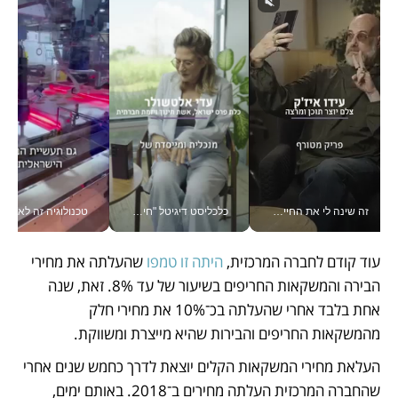
זה שינה לי את החיים: איך עידו איז'ק הופך את הסמארטפון לכלי צילום מקצועי_v
כלכליסט דיגיטל "חינוך הוא המשימה של החיים שלי"_v
טכנולוגיה זה לא רק בהייטק: גם תעשיי
עוד קודם לחברה המרכזית, 
היתה זו טמפו
 שהעלתה את מחירי 
הבירה והמשקאות החריפים בשיעור של עד 8%. זאת, שנה 
אחת בלבד אחרי שהעלתה בכ־10% את מחירי חלק 
מהמשקאות החריפים והבירות שהיא מייצרת ומשווקת.
העלאת מחירי המשקאות הקלים יוצאת לדרך כחמש שנים אחרי 
שהחברה המרכזית העלתה מחירים ב־2018. באותם ימים, 