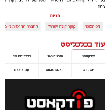
פסח.
תגיות
מס הסוכר
קוקה קולה ישראל
החברה המרכזית לייצור 
עוד בכלכליסט
פודקאסט
אנרגיה 360
כלכליסט טק
Scale Up
XIMUSNXT
CTECH
יסייה חדשה
נפתח בכרטיסייה חדשה