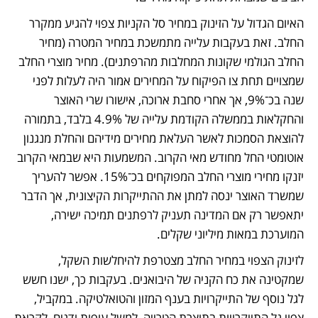
האיום הגדול על הזינוק במחיר סל הקניות צפוי להגיע ממקרר 
החלב. זאת בעקבות עלייה מתמשכת במחיר המטרה (מחיר 
החלב הגולמי שקונות המחלבות מהרפתנים). מחיר מוצרי החלב 
שמצויים תחת צו הפיקוח על המחירים אמור היה לעלות לפני 
שנה בכ־9%, אך אחרי סחבת ארוכה, אישורו שרי האוצר 
והחקלאות בממשלה הקודמת עלייה של 4.9% בלבד, בתמורה 
להוצאת הסמכות לאשר העלאת מחירים מידיהם והחלת מנגנון 
אוטומטי החל מחודש מאי הקרוב. המשמעות היא שבמאי הקרוב 
יזנקו מחירי מוצרי החלב המפוקחים בכ־15%. אפשר להעריך 
שמשרד האוצר ינסה למתן את ההתייקרות הקיצונית, אך הדבר 
יתאפשר רק אם המדינה תעניק לרפתנים תמיכה ישירה, 
המוערכת במאות מיליוני שקלים.
לזינוק הצפוי במחיר החלב מצטרפת להיחלשות השקל, 
שמקטינה את כח הקניה של היבואנים. בעקבות כך, ישנו חשש 
לגל נוסף של התייקרויות בענף המזון והטואלטיקה. במקביל, 
צפוי גל התייקרויות בתוצרת הטרייה, למשל עופות ודגים, לקראת 