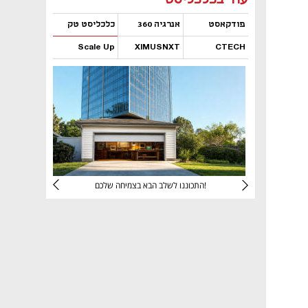
פודקאסט
אנרגיה 360
כלכליסט טק
Scale Up
XIMUSNXT
CTECH
נפתח בכרטיסייה חדשה
נפתח בכרטיסייה חדשה
נפתח בכרטיסייה חדשה
נפתח בכרטיסייה חדשה
יניהם
התכוננו לשלב הבא בצמיחה שלכם!