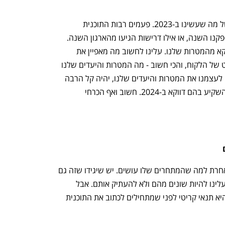
תוכנית שנתית לא יכולה לצאת משכפול של מה שעשינו ב-2023. פעמים רבות התוכנית 
השנתית מתחילה מלחשוב על מה לא הספקנו השנה, או אילו דרישות הגיעו מהארגון השנה. 
לדעתי, תוכנית שנתית צריכה להתחיל דווקא מהמטרות שלנו. עלינו לחשוב מה מאפיין את 
השנה הנוכחית, מה חסר לנו מנקודת מבט של הלקוח, והכי חשוב - מה המטרות והיעדים שלנו 
בטווח הקצר ובטווח הארוך. ברגע שנשים לעצמנו את המטרות והיעדים שלנו, יהיה קל הרבה 
יותר לסנן את הפרויקטים שבאמת צריך להשקיע בהם דווקא ב-2024. חשוב ואף הכרחי 
זה די ברור שכל ארגון מודע ברמה כזו או אחרת למה שהמתחרים שלו עושים. יש שיגידו שזה גם 
לא ממש מעניין מה המתחרים עושים, כי עלינו להיות שונים מהם ולא להעתיק אותם. אבל 
הבנה מעמיקה בתחרות ובסביבה שלכם היא תנאי קריטי לפני שמתחילים לכתוב את התוכנית 