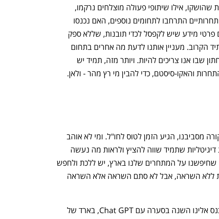
יש לסקור שירותים, מוצרים ותכונות חדשות שהושקו, אילו שיתופי פעולה מוצלחים נרקמו, 
מאיזה כישלון יש מה ללמוד, האם המים התחרותיים התרחבו לתחומים נוספים, האם נכנסו 
שחקנים חדשים לענף שלנו – כל אלה הם פרטי מידע שיש לקפסל לכדי תובנות, שללא ספק 
ישפיעו עלינו ועל מה שנרצה לעשות בעתיד הקרוב. מעניין אותנו לדעת מה אחרים בתחום 
בארץ עושים, כי עלינו להבין מה הרף התחתון שבו אנו צריכים להיות. ויותר מזה, תמיד יש 
ות והאקו-סיסטם, כדי להבין מי רץ מהר - ולאן. 
אחרי שדייקנו מטרות חדשות, בדקנו מה קורה מסביבנו, הגיע הזמן לטוס לחו"ל. ומי לא אוהב 
לטוס ולטייל בעולם? יש מדינות מתקדמות דיגיטליות שתמיד שווה להציץ ולראות מה נעשה 
בהן, כמו ארה"ב, בריטניה והמזרח. כל מה שחיפשנו על המתחרים שלנו בארץ, יש ללכת ולחפש 
בעולם - אבל בפינצטה. אין תוכנית שנתית ללא השראה, אבל לא סתם השראה אלא השראה 
תחום הבינה המלאכותית להמונים (AI) נכנס אלינו השנה בסערה עם Chat GPT, בארד של 