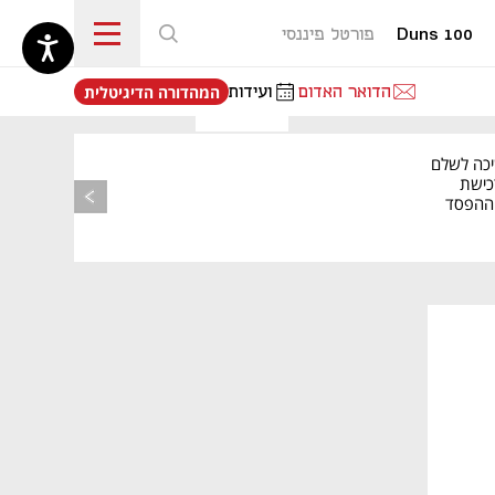
Duns 100
פורטל פיננסי
נפתח בכרטיסייה חדשה
הדואר האדום
ועידות
המהדורה הדיגיטלית
יכה לשלם
כישת
BASE: ההפסד
הרבעוני זינק ל-76