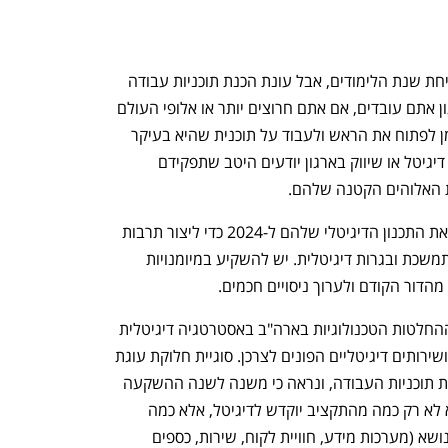
אמנם אוגוסט וכולנו מנסים לשרוד עד פתיחת שנת הלימודים, אבל עונת הכנת תוכניות עבודה 
ל-2024 כבר החלה. לא משנה באיזה ארגון אתם עובדים, אם אתם חרוצים יותר או אלופי העולם 
בלדחות הכל לרגע האחרון - זה בדיוק הזמן לפתוח את הראש ולעבוד על תוכנית שהיא בעיקר 
לא כמו התוכנית של 2023. כל סמנכ"ל.ית דיגיטל או שיווק בארגון יודעים היטב שתפקידם 
ת האלוהים הקטנה שלהם. 
מובילים דיגיטליים בארגונים צריכים לכוון את התכנון הדיגיטלי שלהם ל-2024 כדי ליצור תרבות 
של חוויות דיגיטליות איכותיות, חדשנות מתמשכת ובגרות דיגיטלית. יש להשקיע במיומנויות 
הדור הקודם ולערוך ניסויים חכמים. 
על פי מחקר של פורסטר, 77% ממקבלי ההחלטות הטכנולוגיות בארה"ב באסטרטגיה דיגיטלית 
יגדילו ב-2024 את התקציב עבור מוצרים ושירותים דיגיטליים הפונים לצרכן. סוגיית חלוקת עוגת 
התקציב תמיד עולה על הפרק בשלב הכנת תוכניות העבודה, ונראה כי משנה לשנה ההשקעה 
במוצרים דיגיטליים רק עולה. השאלה היא לא רק כמה מהתקציב יוקדש לדיגיטל, אלא כמה 
מתקציבים אחרים בארגון יוקדשו לאותו הנושא (מערכות מידע, חוויית לקוח, שירות, כספים 