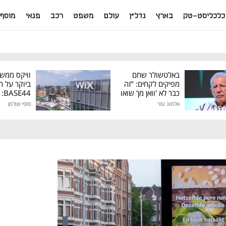
כלכליסט-טק
בארץ
נדל"ן
עולם
משפט
רכב
פנאי
מוסף
באלטשולר שחם
וויקס ממש
מפיקים לקחים: "זה
ביוקר על ר
כבר לא 'וואן מן' שואו
44
של גילעד"
אלמוג עזר
סופי שולמן
מיליון דולר