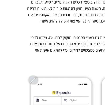
גוגל ונוספים. כל ארגון צריך להקדיש זמן כדי לחשוב כיצד הכלים האלה יכולים לסייע לעובדים 
בשיווק, בכתיבה, בעיצוב ובתחומים נוספים. השנה ראינו המון דוגמאות טובות לשימושים בבינה 
מלאכותית עבור פיתוח מנגנוני המלצות וחיפוש חכמים יותר, כמו חברת התיירות אקספידיה, עם 
תוסף ל-ChatGPT המאפשר למטיילים לתכנן טיול ולקבל המלצות איפה לשהות, איפה 
הבינה המלאכותית מזמנת הזדמנויות חדשות גם בענף הפרסום, הזקוק להחייאה. מקדונלד'ס 
הטמיעה טכנולוגיית AI בפרסום חוצות, על ידי הצגת תוכן דינמי המבוסס על נתונים בזמן אמת. 
הם ניתחו גורמים כמו מזג אוויר, תנועה ואירועים ספציפיים למיקום, כדי להתאים אישית את 