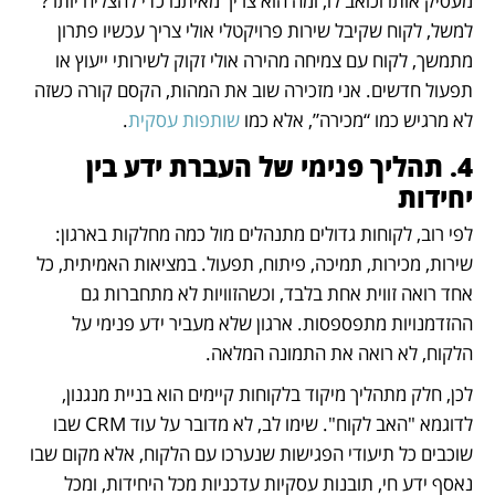
מעסיק אותו וכואב לו, ומה הוא צריך מאיתנו כדי להצליח יותר? 
למשל, לקוח שקיבל שירות פרויקטלי אולי צריך עכשיו פתרון 
מתמשך, לקוח עם צמיחה מהירה אולי זקוק לשירותי ייעוץ או 
תפעול חדשים. אני מזכירה שוב את המהות, הקסם קורה כשזה 
לא מרגיש כמו “מכירה”, אלא כמו 
שותפות עסקית
. 
4. תהליך פנימי של העברת ידע בין 
יחידות	
לפי רוב, לקוחות גדולים מתנהלים מול כמה מחלקות בארגון: 
שירות, מכירות, תמיכה, פיתוח, תפעול. במציאות האמיתית, כל 
אחד רואה זווית אחת בלבד, וכשהזוויות לא מתחברות גם 
ההזדמנויות מתפספסות. ארגון שלא מעביר ידע פנימי על 
הלקוח, לא רואה את התמונה המלאה.
לכן, חלק מתהליך מיקוד בלקוחות קיימים הוא בניית מנגנון, 
לדוגמא "האב לקוח". שימו לב, לא מדובר על עוד CRM שבו 
שוכבים כל תיעודי הפגישות שנערכו עם הלקוח, אלא מקום שבו 
נאסף ידע חי, תובנות עסקיות עדכניות מכל היחידות, ומכל 