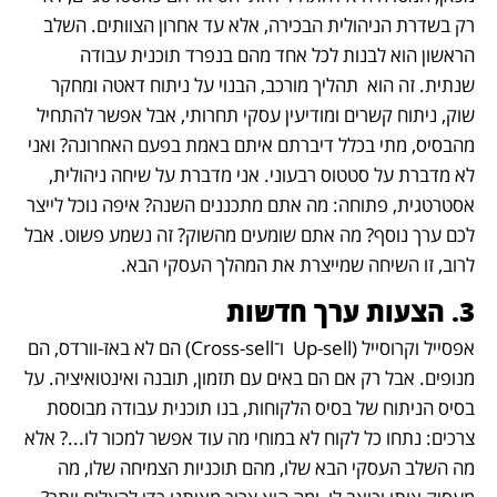
רק בשדרת הניהולית הבכירה, אלא עד אחרון הצוותים. השלב 
הראשון הוא לבנות לכל אחד מהם בנפרד תוכנית עבודה 
שנתית. זה הוא  תהליך מורכב, הבנוי על ניתוח דאטה ומחקר 
שוק, ניתוח קשרים ומודיעין עסקי תחרותי, אבל אפשר להתחיל 
מהבסיס, מתי בכלל דיברתם איתם באמת בפעם האחרונה? ואני 
לא מדברת על סטטוס רבעוני. אני מדברת על שיחה ניהולית, 
אסטרטגית, פתוחה: מה אתם מתכננים השנה? איפה נוכל לייצר 
לכם ערך נוסף? מה אתם שומעים מהשוק? זה נשמע פשוט. אבל 
לרוב, זו השיחה שמייצרת את המהלך העסקי הבא.	
3. הצעות ערך חדשות	
אפסייל וקרוסייל (Up-sell  ו־Cross-sell) הם לא באז-וורדס, הם 
מנופים. אבל רק אם הם באים עם תזמון, תובנה ואינטואיציה. על 
בסיס הניתוח של בסיס הלקוחות, בנו תוכנית עבודה מבוססת 
צרכים: נתחו כל לקוח לא במוחי מה עוד אפשר למכור לו...? אלא 
מה השלב העסקי הבא שלו, מהם תוכניות הצמיחה שלו, מה 