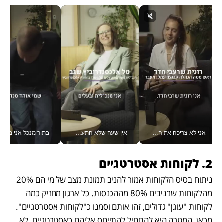
אני לא צריכה את המשרד: רונית שרעבי-חדד מנהלת ארגון של 30000 עובדים מכל מקום_v
אין שעה שלא התעסקתי במשבר - טל אלכסנדרוביץ’ שגב מנהלת משברים תקשורתיים מכל מקום עם ה- Galaxy Z Fold8 Ultra שלה_v
בתור מנכל אני מקבל מאות הח
2. לקוחות אסטרטגיים	
ניתוח בסיס הלקוחות אמור להניב תמונת מצב של מי הם 20% 
מהלקוחות שמניבים 80% מההכנסות. כל ארגון מחזיק כמה 
לקוחות "עוגן" גדולים, זהו אותם וסמנו כ"לקוחות אסטרטגיים". 
מכאן, המטרה היא להתחיל להתייחס אליהם כאסטרטגיים, לא 