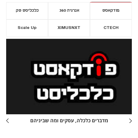
פודקאסט
אנרגיה 360
כלכליסט טק
Scale Up
XIMUSNXT
CTECH
יסייה חדשה
נפתח בכרטיסייה חדשה
מדברים כלכלה, עסקים ומה שביניהם