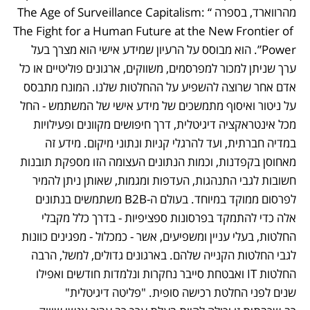
מהרווארד, בספרה “The Age of Surveillance Capitalism: 
The Fight for a Human Future at the New Frontier of 
Power”. הוא מבוסס על הרעיון שמידע אישי הוא מצרך בעל 
ערך שניתן למכור למפרסמים, משווקים, ארגונים פוליטיים או כל 
אדם אחר שרוצה להשפיע על ההחלטות שלנו. המונח מתבסס 
על ניטור ואיסוף מתמשכים של מידע אישי של המשתמש - החל 
מכל אינטראקציה דיגיטלית, דרך חיפושים מקוונים ופעילויות 
במדיה חברתית, ועד להרגלי קניות ונתוני מיקום. מידע זה 
מאחוסן בקפדנות, וכמות הנתונים העצומה הזו מספקת תובנות 
חשובות לגבי התנהגות, העדפות ומגמות, שאותן ניתן להמיר 
לפרסום ממוקד במיוחד. בעולם ה-B2B משתמשים בנתונים 
אלה כדי להתמקד בפרסונות ספציפיות - בדרך כלל מקבלי 
החלטות, בעלי עניין ומשפיעים, אשר - כמכלול - מפגינים כוונות 
לגבי החלטות הקנייה שלהם. בארגונים גדולים, למשל, הרבה 
החלטות IT ואבטחת סייבר נחקרות ונלמדות חודשים ואפילו 
שנים לפני החלטת רכישה סופית. "פליטה דיגיטלית" 