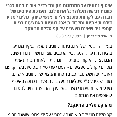
איסוף נתונים על התנהגות מקוונת כדי ליצור תובנות לגבי
כוונות רכישה מעלה דגל אדום לגבי מערכת היחסים של
חברה עם לקוחות פוטנציאליים. אנשי שיווק יכולים למנוע
דילמות אתיות ומלכודות אסטרטגיות באמצעות בניית
קמפיינים שאינם נשענים על קפיטליזם המעקב
הווארד סילברמן
|
13:05, 05.07.23
בעידן הדיגיטלי של היום, ניתוח נתונים ממלא תפקיד מכריע 
ביצירת מודעות והנעת ביקוש סביב מוצרים ושירותים חדשים. 
הבנת צרכי הלקוח, כוונותיו והתנהגותו, ולאחר מכן התאמת 
מסרים לקהלים ספציפיים - הפכו לפרקטיקה בסיסית בשיווק. עם 
זאת, קיים חשש גובר סביב הסחר והניצול של נתונים אישיים, 
מונח שנטבע כ"קפיטליזם המעקב". תופעה זו כרוכה באיסוף 
מידע אישי והפיכתו למצרך בעל ערך, המייצר רווחים לגופים 
שאוספים את הנתונים.
מהו קפיטליזם המעקב?
קפיטליזם המעקב הוא מונח שנטבע על ידי פרופ' שושנה זובוף 