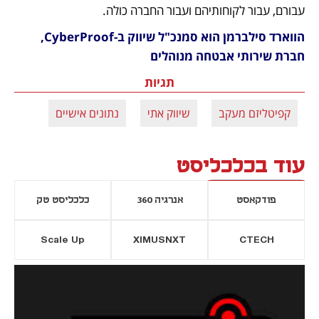
עבורם, עבור לקוחותיהם ועבור החברה כולה.
הווארד סילברמן הוא סמנכ"ל שיווק ב-CyberProof, 
חברת שירותי אבטחה מנוהלים
תגיות
קפיטליזם מעקב
שיווק אתי
נתונים אישיים
עוד בכלכליסט
פודקאסט
אנרגיה 360
כלכליסט טק
Scale Up
XIMUSNXT
CTECH
יסייה חדשה
נפתח בכרטיסייה חדשה