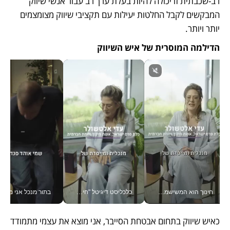
רב-שכבתית זו יכולה להיות בעלת ערך רב עבור אנשי שיווק 
המבקשים לקבל החלטות יעילות עם תקציבי שיווק מצומצמים 
יותר ויותר.
הדילמה המוסרית של איש השיווק
חינוך הוא המשישמה של החיים שלי - V
כלכליסט דיגיטל "חינוך הוא המשימה של החיים שלי"_v
בתור מנכל אני מקבל מאות הח
כאיש שיווק בתחום אבטחת הסייבר, אני מוצא את עצמי מתמודד 