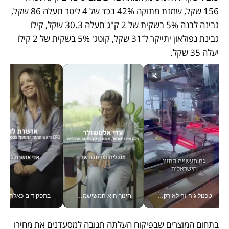
156 שקל, שמנת מתוקה 42% בכד של 4 ליטר תעלה 86 שקל, 
גבינה לבנה 5% בשקית של 2 ק"ג תעלה 30.3 שקל, קילו 
גבינת נפולאון יתייקר ל־31 שקל, קוטג' 5% בשקית של 2 קילו 
יעלה 35 שקל.  
טכנולוגיה זה לא רק בהייטק: גם תעשיית המזון הישראלית מאמצת כלי AI, אוטומציה וניתוח דאטה בזמן אמת
חינוך הוא המשישמה של החיים שלי - V
בתפקידים כאלה אי אפשר לח
בתחום המוצרים שבפיקוח העלתה תנובה למסעדנים את מחירו 