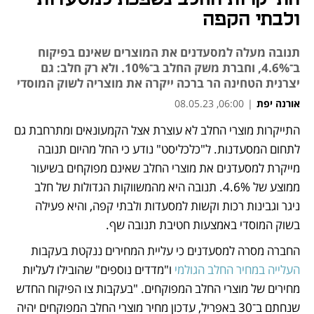
ולבתי הקפה
תנובה מעלה למסעדנים את המוצרים שאינם בפיקוח
ב־4.6%, וחברת משק החלב ב־10%. ולא רק חלב: גם
יצרנית הטחינה הר ברכה ייקרה את מוצריה לשוק המוסדי
אורנה יפת
|
06:00, 08.05.23
מאמר קניות
התייקרות מוצרי החלב לא עוצרת אצל הקמעונאים ומתרחבת גם 
נפתח בכרטיסייה חדשה
לתחום המסעדנות. ל"כלכליסט" נודע כי החל מהיום תנובה 
מייקרת למסעדנים את מוצרי החלב שאינם מפוקחים בשיעור 
ממוצע של 4.6%. תנובה היא מהמשווקות הגדולות של חלב 
ניגר וגבינות רכות וקשות למסעדות ולבתי קפה, והיא פעילה 
בשוק המוסדי באמצעות חטיבת תנובה שף.  
החברה מסרה למסעדנים כי עליית המחירים ננקטת בעקבות
העלייה במחיר החלב הגולמי 
ו"מדדים נוספים" שהובילו לעליות 
מחירים של מוצרי החלב המפוקחים. "בעקבות צו הפיקוח החדש 
שנחתם ב־30 באפריל, עדכון מחיר מוצרי החלב המפוקחים יהיה 