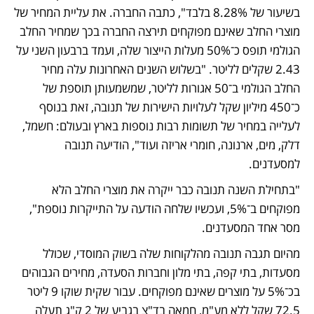
בשיעור של 8.28% בלבד", כתבה החברה. את עליית המחיר של 
מוצרי החלב שאינם מפוקחים תירצה החברה בכך שמחיר החלב 
הגולמי תופס כ־50% מעלות הייצור שלה, ועמד ברבעון השני על 
2.43 שקלים לליטר. "בשלוש השנים האחרונות עלה מחיר 
החלב הגולמי ב־50 אגורות לליטר, שמשמעותן תוספת של 
כ־450 מיליון שקל לעלויות הישירות של תנובה, זאת בנוסף 
לעלייה במחיר של תשומות רבות נוספות בארץ ובעולם: חשמל, 
דלק, מים, ארנונה, חומרי אריזה ועוד", הודיעה תנובה 
למסעדנים.
"בתחילת השנה תנובה כבר ייקרה את מוצרי החלב הלא 
מפוקחים ב־5%, ועכשיו שלחה הודעה על התייקרות נוספת", 
מסר אחד המסעדנים.
מהיום תגבה תנובה מהלקוחות שלה בשוק המוסדי, שכולל 
מסעדות, בתי קפה, בתי מלון וחברות הסעדה, מחירים הגבוהים 
בכ־5% על מוצרים שאינם מפוקחים. עבור שקית שוקו 9 ליטר 
72.5 שקל ללא מע"מ, חמאה בד"צ בגביע של 2 ק"ג תעלה 