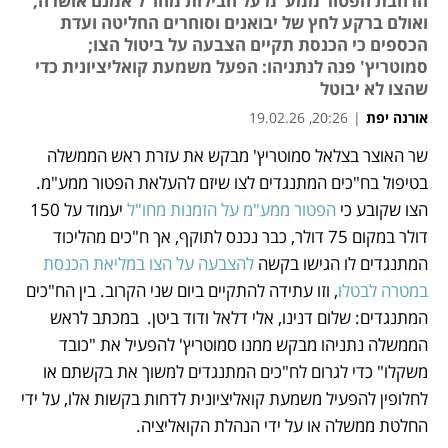
הרחבת הפטור ממע"מ על חבילות מחו"ל אמנם אושרה,
ואולם ברקע לחץ של יבואנים וסוחרים החליטה ועדת
הכספים כי הכנסת תקיים הצבעה על ביטול הצו;
סמוטריץ' פנה לנתניהו: הפעל משמעת קואליציונית כדי
שהצו לא יבוטל
אורנה יפת
|
20:26, 19.02.26
מאמר קניות
מאמר קניות
שר האוצר בצלאל סמוטריץ' מבקש את עזרת ראש הממשלה 
נפתח בכרטיסייה חדשה
בטיפול בח"כים המתנגדים לצו שיזם להעלאת הפטור ממע"מ. 
הצו שקובע כי 
הפטור ממע"מ על הזמנות מחו"ל
 יעמוד על 150 
דולר במקום 75 דולר, כבר נכנס לתוקף, אך ח"כים מהליכוד 
המתנגדים לו הגישו בקשה 
להצבעה על הצו במליאת הכנסת 
במטרה לבטלו
, וזו עתידה להתקיים ביום שני הקרוב. בין הח"כים 
המתנגדים: שלום דנינו, אלי דלאל ודוד ביטן.  במכתב לראש 
הממשלה נתניהו מבקש ממנו סמוטריץ' להפעיל את "כובד 
משקלו" כדי לגרום לח"כים המתנגדים למשוך את בקשתם או 
לחלופין להפעיל משמעת קואליציונית לדחות בקשות אלו, על ידי 
החלטת ממשלה או על ידי הנהלת הקואליציה.