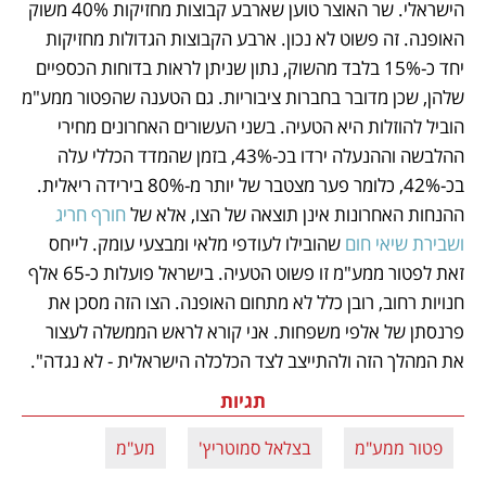
הישראלי. שר האוצר טוען שארבע קבוצות מחזיקות 40% משוק 
האופנה. זה פשוט לא נכון. ארבע הקבוצות הגדולות מחזיקות 
יחד כ-15% בלבד מהשוק, נתון שניתן לראות בדוחות הכספיים 
שלהן, שכן מדובר בחברות ציבוריות. גם הטענה שהפטור ממע"מ 
הוביל להוזלות היא הטעיה. בשני העשורים האחרונים מחירי 
ההלבשה וההנעלה ירדו בכ-43%, בזמן שהמדד הכללי עלה 
בכ-42%, כלומר פער מצטבר של יותר מ-80% בירידה ריאלית. 
ההנחות האחרונות אינן תוצאה של הצו, אלא של 
חורף חריג 
ושבירת שיאי חום
 שהובילו לעודפי מלאי ומבצעי עומק. לייחס 
זאת לפטור ממע"מ זו פשוט הטעיה. בישראל פועלות כ-65 אלף 
חנויות רחוב, רובן כלל לא מתחום האופנה. הצו הזה מסכן את 
פרנסתן של אלפי משפחות. אני קורא לראש הממשלה לעצור 
את המהלך הזה ולהתייצב לצד הכלכלה הישראלית - לא נגדה".
תגיות
פטור ממע"מ
בצלאל סמוטריץ'
מע"מ