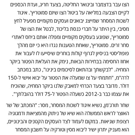
הצו עבר בדצמבר ובינואר החליטה, בצעד חריג, ועדת הכספים 
לקיים הצבעה במליאה על ביטול הצו שיזם סמוטריץ'. איגוד 
לשכות המסחר שמייצג יבואנים ועסקים מקומיים מפעיל לחץ 
מסיבי, בין היתר על חברי כנסת בליכוד, לבטל את הצו של 
סמוטריץ', שפוגע בעסקים מקומיים ומפלה אותם ביחס לאתרי 
סחר זרים. סמוטריץ', שאחת הטענות נגדו היא כי יזם מהלך 
פופוליסטי בניסיון לגרוף קולות בוחרים שיסייעו לו לעבור את 
אחוז החסימה בבחירות הבאות, נימק את העלאת הפטור ביוקר 
המחיה. "לבקשתך ובהתאם לסיכומים בינינו", כתב במכתב 
לרה"מ, "חתמתי על צו שמעלה את הפטור על יבוא אישי ל-150 
דולר. מדובר בצעד הכרחי למאבק שלנו ביוקר המחיה, שהוכיח 
את עצמו כבר ב-2012 כשעלה הפטור ל-75 דולר בהובלתך".
שחר תורג'מן, נשיא איגוד לשכות המסחר, מסר: "המכתב של שר 
האוצר לראש הממשלה הוא שיא של ניתוק מהמציאות ודמגוגיה 
רצופת שגיאות. במקום לעמוד לצד העסקים הקטנים והבינוניים, 
הוא מעניק יתרון ישיר ליבוא מסין וטורקיה על חשבון המסחר 