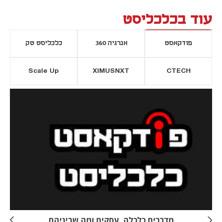
עוד בכלכליסט
פודקאסט
אנרגיה 360
כלכליסט טק
Scale Up
XIMUSNXT
CTECH
יסייה חדשה
נפתח בכרטיסייה חדשה
מדברים כלכלה, עסקים ומה שביניהם