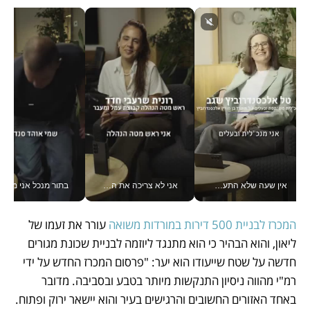
אין שעה שלא התעסקתי במשבר - טל אלכסנדרוביץ’ שגב מנהלת משברים תקשורתיים מכל מקום עם ה- Galaxy Z Fold8 Ultra שלה_v
אני לא צריכה את המשרד: רונית שרעבי-חדד מנהלת ארגון של 30000 עובדים מכל מקום_v
בתור מנכל אני מקבל מאות הח
המכרז לבניית 500 דירות במורדות משואה
 עורר את זעמו של 
ליאון, והוא הבהיר כי הוא מתנגד ליוזמה לבניית שכונת מגורים 
חדשה על שטח שייעודו הוא יער: "פרסום המכרז החדש על ידי 
רמ"י מהווה ניסיון התנקשות מיותר בטבע ובסביבה. מדובר 
באחד האזורים החשובים והרגישים בעיר והוא יישאר ירוק ופתוח. 