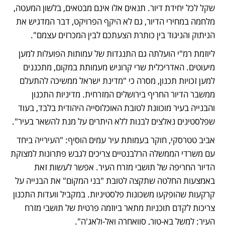
שקל לכל יחידת דיור. תנאים אלו אינם מבטאים, בלשון המעטה, 
מלחמה במחירי הדיור, גם לא היקף הפרויקט, דבר המדגיש את 
הניתוק והניגוד בין כותרת הצעתכם לבין המכרזים עצמם".
ליוזמת רמ"י הועלתה גם התנגדות של עמותות הפועלות למען 
מיעוטים. האדריכלית שרי קרוניש מעמותת במקום, מתכננים 
למען זכויות תכנון, מסרה כי "מדינת ישראל ממשיכה להתעלם 
ממשבר הדיור החריף בירושלים המזרחית. מדיניות התכנון 
והבנייה בעיר מוכוונת לטובת האוכלוסייה היהודית בלבד, בעוד 
שפלסטינים נאלצים לבנות ללא היתרים על מנת להשאר בעיר". 
אביב טטרסקי, חוקר בעמותת עיר עמים הוסיף: "העירייה ביחד 
עם משרדי הממשלה הרלבנטיים צריכים לגבש פתרונות למצוקת 
הדיור החריפה של תושבי מזרח העיר. אפשר לעשות זאת 
באמצעות החלטה שתקצה לטובת "בני המקום" את הבנייה על 
קרקעות שהופקעו משכונות פלסטיניות. במקביל וועדות התכנון 
צריכות לקדם תוכניות מתאר ביוזמה פרטית של תושבי מזרח 
העיר: למשל בא-טור, סוואחרה ואל-ולאג'ה". 