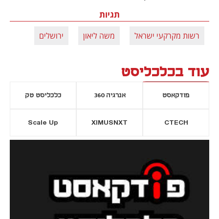
תגיות
רשות מקרקעי ישראל
משה ליאון
ירושלים
עוד בכלכליסט
פודקאסט
אנרגיה 360
כלכליסט טק
Scale Up
XIMUSNXT
CTECH
יסייה חדשה
נפתח בכרטיסייה חדשה