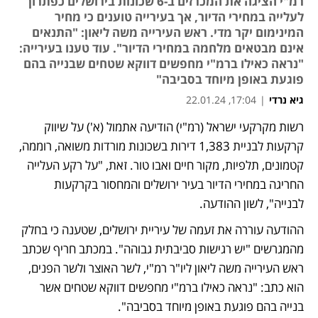
רמ"י הציגה את המכרזים ב-6 שכונות בירושלים כפתרון
לעלייה במחירי הדיור, אך בעירייה טוענים כי מחיר
המינימום יקר מדי. ראש העירייה משה ליאון: "התנאים
אינם מבטאים מלחמה במחירי הדיור". עוד טענו בעירייה:
"נראה כאילו ברמ"י מחפשים דווקא שטחים שבנייה בהם
פוגעת באופן מיוחד בסביבה"
גיא נרדי
|
17:04, 22.01.24
רשות מקרקעי ישראל (רמ"י) הודיעה אתמול (א') על שיווק 
נפתח בכרטיסייה חדשה
נפתח בכרטיסייה חדשה
קרקעות לבניית 1,383 דירות בשכונות מורדות משואה, רוממה, 
קטמונים, תלפיות, מקור חיים ואבו טור. זאת, "על רקע העלייה 
החריגה במחירי הדיור בעיר ירושלים והמחסור בקרקעות 
לבנייה", לשון ההודעה. 
ההודעה עוררה את זעמה של עיריית ירושלים, שטענה כי בחלק 
מהמגרשים "יש רגישות סביבתית גבוהה". במכתב חריף שכתב 
ראש העירייה משה ליאון ליו"ר רמ"י, לשר האוצר ולשר הפנים, 
הוא כתב: "נראה כאילו ברמ"י מחפשים דווקא שטחים אשר 
בנייה בהם פוגעת באופן מיוחד בסביבה".