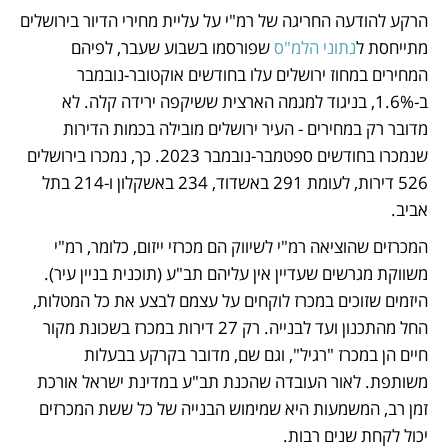
הרקע להודעה החריגה של רמ"י על עליית מחירי הדיור בירושלים 
מתייחסת ל
נתוני הלמ"ס
 שפורסמו בשבוע שעבר, לפיהם 
המחירים במחוז ירושלים עלו בחודשים אוקטובר-נובמבר 
ב-1.6%, בניגוד למגמה הארצית ששיקפה ירידה קלה. לא 
מדובר רק במחירים - העיר ירושלים מובילה בכמות הדירות 
שנמכרו בחודשים ספטמבר-נובמבר 2023. כך, נמכרו בירושלים 
526 דירות, לעומת 291 באשדוד, 234 באשקלון ו-214 בתל 
אביב.
המכרזים שהוציאה רמ"י לשיווק הם מכרזי ייזום, כלומר, רמ"י 
משווקת מגרשים שעדיין אין עליהם תב"ע (תוכנית בניין עיר). 
היזמים שזוכים במכרז לוקחים על עצמם לבצע את כל המטלות, 
החל מהתכנון ועד לבנייה. רק 27 דירות במכרז בשכונת מקור 
חיים הן במכרז "רגיל", וגם שם, מדובר בקרקע בבעלות 
משותפת. לאור העובדה שהכנת תב"ע במדינת ישראל אורכת 
זמן רב, המשמעות היא שמימוש הבנייה של כל ששת המכרזים 
יכול לקחת שנים רבות. 