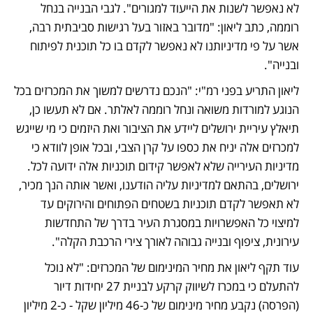
לא נאפשר לשנות את הייעוד למגורים". לגבי הבנייה בנחל 
רוממה, כתב ליאון: "מדובר באזור בעל רגישות סביבתית רבה, 
אשר על פי מדיניותנו לא נאפשר לקדם בו כל תוכנית לפיתוח 
ובנייה".
ליאון התריע בפני רמ"י: "הנכם נדרשים למשוך את המכרזים בכל 
הנוגע למורדות משואה ונחל רוממה לאלתר. אם לא תעשו כן, 
תיאלץ עיריית ירושלים ליידע את הציבור ואת היזמים כי מי שייגש 
למכרזים אלה יניח את כספו על קרן הצבי, ובכל אופן לוודא כי 
מדיניות העירייה שלא לאפשר קידום תוכניות אלה ידועה לכל. 
ירושלים, בהתאם למדיניות עליה הודענו, ואשר אותה הנך מכיר, 
לא תאפשר לקדם תוכניות בשטחים הפתוחים והירוקים עד 
למיצוי כל האפשרויות במסגרת העיר בדרך של התחדשות 
עירונית, ציפוף ובנייה גבוהה לאורך צירי הרכבת הקלה".
עוד תקף ליאון את מחיר המינימום של המכרזים: "לא נוכל 
להתעלם כי במכרז לשיווק קרקע לבניית 27 יחידות דיור 
(הפרסה) נקבע מחיר מינימום של כ-46 מיליון שקל - כ-2 מיליון 