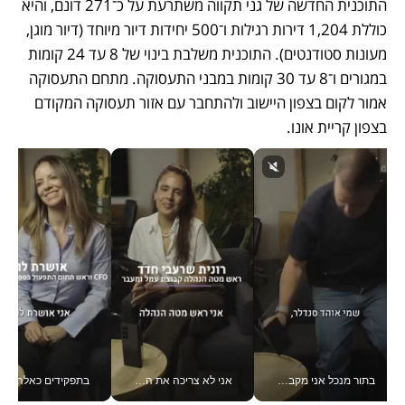
התוכנית החדשה של גני תקווה משתרעת על כ־271 דונם, והיא 
כוללת 1,204 דירות רגילות ו־500 יחידות דיור מיוחד (דיור מוגן, 
מעונות סטודנטים). התוכנית משלבת בינוי של 8 עד 24 קומות 
במגורים ו־8 עד 30 קומות במבני התעסוקה. מתחם התעסוקה 
אמור לקום בצפון היישוב ולהתחבר עם אזור תעסוקה המקודם 
בצפון קריית אונו. 
בתור מנכל אני מקבל מאות החלטות ביום, וה- Galaxy Z Fold8 Ultra עוזר לי לחתוך אותן מהר יותר_v
אני לא צריכה את המשרד: רונית שרעבי-חדד מנהלת ארגון של 30000 עובדים מכל מקום_v
בתפקידים כאלה אי אפשר לח