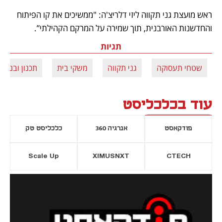
ראש מועצת גני תקווה ליזי דלריצ'ה: "ממשיכים את קו הפיתוח 
והחדשנות האורבנית, תוך שמירה על המרקם הקהילתי”.
תגיות
שטחי תעסוקה
גני תקווה
משקי בית
תכנון ובנייה
עוד בכלכליסט
פודקאסט
אנרגיה 360
כלכליסט טק
Scale Up
XIMUSNXT
CTECH
יסייה חדשה
נפתח בכרטיסייה חדשה