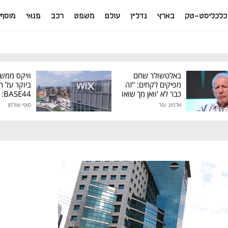
כלכליסט-טק
בארץ
נדל"ן
עולם
משפט
רכב
פנאי
מוסף
באלטשולר שחם
וויקס ממש
מפיקים לקחים: "זה
ביוקר על ר
כבר לא 'וואן מן' שואו
44
של גילעד"
אלמוג עזר
סופי שולמן
מיליון דולר