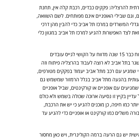
ענף במתח גבוה
מדברים כלכלה, עסקים ומה שב
מלבד זאת, קיימת בעיה של נגישות תחבורתית להרצליה: פקקים כבדים, רכבת קלה אין, תחנת 
הרכבת הכבדה מרוחקת ממגדלי המשרדים, וגם שבילי האופניים אינם מפותחים. לשם השוואה, 
מספיק להיכנס לאחד מחדרי האופניים במגדלי המשרדים במרכז תל אביב כדי להבין מהן דרכי 
התחבורה המועדפות על עובדי ההייטק, וזאת לצד האפשרות להגיע למרכז תל אביב במגוון כלי 
בכיר בחברת הייטק שעובד בהרצליה פיתוח כבר 15 שנה מדווח על הקושי לגייס עובדים 
חדשים, בעיקר צעירים או טאלנטים: "מי שגר בתל אביב לא רוצה לעבוד בהרצליה פיתוח וזה 
חד־משמעי. זה מתחיל בהגעה למשרד, מי שמגיע עם רכב מתל אביב יעמוד בפקקים מטורפים, 
לפעמים 40 דקות בבוקר. יש הרעה משמעותית בהגעה מתל אביב בגלל הרמזור שמשמש גם 
את תושבי גליל ים ותוקע את הצומת. למי שמגיעים עם אופניים או קורקינטים, שביל אופניים 
שנפתח השנה קצת שיפר את המצב, אבל עדיין בקיץ זו נסיעה ארוכה שכולה בשמש ולא כולם 
מוכנים לעשות את זה. "ממקומות רחוקים יותר כמו חיפה, כן מוכנים להגיע כי יש את הרכבת, 
אבל התחנה די רחוקה ואתה חייב כלי תחבורה משלים כמו קורקינט או אופניים כדי להגיע עד 
אבל לבכיר יש תלונות נוספות: "לדעתי האישית יש גם הרעה ברמה הקולינרית, ויש כאן מחסור 