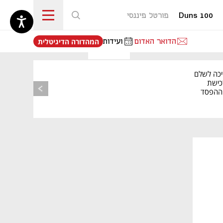
Duns 100
פורטל פיננסי
נפתח בכרטיסייה חדשה
הדואר האדום
ועידות
המהדורה הדיגיטלית
יכה לשלם
כישת
BASE: ההפסד
הרבעוני זינק ל-76