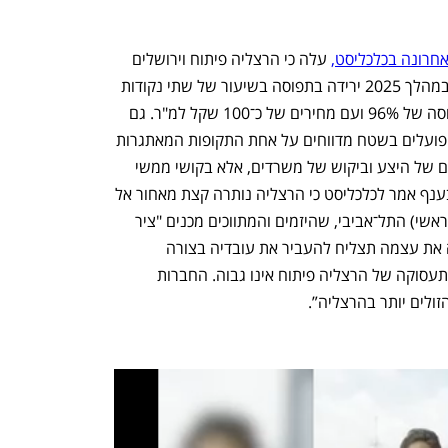
אחרונה בכלכליסט,
 עלה כי הרצליה פיתוח וירושלים 
היו שני האזורים היחידים שבהם נרשמה במהלך 2025 ירידה בתפוסה בשיעור של שתי נקודות 
האחוז, והרצליה סיימה את השנה עם תפוסה של 96% ועם מחירים של כ־100 שקל למ"ר. גם 
אם השינוי לא נראה מהותי, אנשי נדל"ן הפועלים בשטח מדווחים על אחת התקופות המאתגרות 
שידע האזור. ואין מדובר רק בנתונים יבשים של היצע וביקוש של משרדים, אלא בקושי ממשי 
לתמרץ את העובדים להגיע לאזור. גורם בענף אמר לכלכליסט כי הרצליה נותרה קצת מאחור אל 
מול עליית קרנו של המע"ר (מרכז עסקים ראשי) התל־אביבי, שהיזמים והמתווכים מכנים "ציר 
הקורקינטים": “הסיכוי שחברה שמחשיבה את עצמה תצליח להעביר את עובדיה בצורה 
מוצלחת מהמע"ר של תל אביב אל אזור התעסוקה של הרצליה פיתוח אינו גבוה. החברות 
ולים יותר בהרצליה”. 