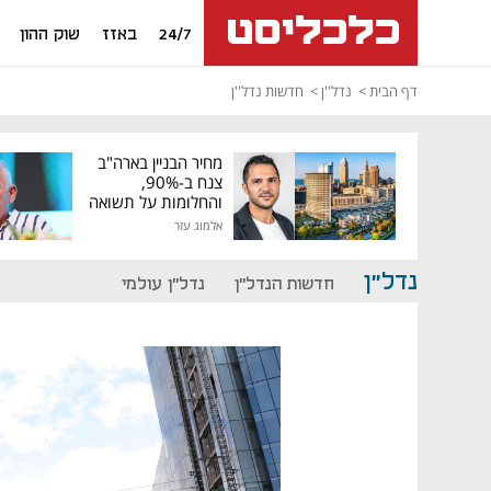
24/7
באזז
שוק ההון
דף הבית
נדל''ן
חדשות נדל''ן
מחיר הבניין בארה"ב
צנח ב-90%,
והחלומות על תשואה
גבוהה התנפצו
אלמוג עזר
נדל"ן
חדשות הנדל"ן
נדל"ן עולמי