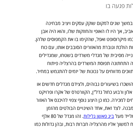
לות פגעה בו
אזור התעסוקה של הרצליה פיתוח נחשב במשך שנים למקום שוקק עסקים ויציב מבחינה 
נדל"נית. אומנם הוא דורג תמיד אחרי תל אביב, אך היו לו האופי והחוזקות שלו, והוא היה אבן 
שואבת לחברות הייטק, כולל חברות ענק כמו מיקרוסופט ואפל, שהקימו בו את הקמפוסים שלהן. 
אבל בימים אלה מתמודד המקום עם תחרות הולכת וגוברת מהאזורים הסובבים אותו, עם כוח 
המשיכה הבלתי נגמר של תל אביב ועם בנייה מסיבית של מגדלי משרדים בשטחו, שמגדילים 
מאוד את ההיצע בהשוואה לביקוש. בשורה התחתונה תפוסת המשרדים בהרצליה פיתוח 
וכים מדווחים על נכונות של יזמים להתגמש במחיר. 
יש כיום בהרצליה מגדלים חדשים שטרם הושכרו בשיעורים גבוהים, ולצידם מגדלים חדשים או 
כאלה שעוד נבנים, כמו אלוני הים של דור אלון ורבוע כחול נדל"ן, הקוורטרס של אקרו ופרויקט 
המשרדים של פרשקובסקי, שמציעה שטחים למכירה. כמו כן היצע נוסף צפוי להיכנס אל האזור 
בטווח הרחוק יותר, בין היתר מצד אמפא ומבנה. לצד זאת, אחד השינויים הבולטים מהזמן 
ייד מעל 
ביג פאשן גלילות
. זהו מגדל של 80 אלף 
מ"ר במיקום שנחשב לאטרקטיבי, שהצליח למשוך אליו מהרצליה חברות רבות, ובהן גדולות כמו 