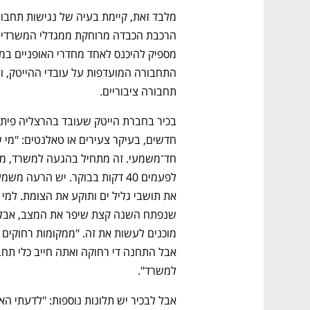
CTech – the
הבית של ההייטק הישראלי
תחבורה ציבוריים.  
למשרד". 