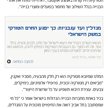
הטורקיות היו קורות באמצע אוקטובר, לא הייתי פותח את אתרי 
הבנייה בגלל השילוב של מחסור בפועלים ומוצרי בנייה".
מנדל"ן ועד עגבניות: כך יפגע החרם הטורקי 
במשק הישראלי
הנשיא הטורקי הגביל את היצוא לישראל של מלט, לבנים, זכוכית, ברזל 
ועוד. וזה לא הסוף: גם העגבניות הטורקיות הפסיקו להגיע, והחשש הוא 
שהחרם יורחב למוצרים נוספים בענף המזון
יובל אזולאי, נורית קדוש
לכתבה המלאה
המלט שמיובא מטורקיה הוא רק חלק מהבעיה, מסביר ואקנין, 
"מביאים רק מטורקיה זכוכית, פרופילי אלומיניום, כימיקלים, 
צבעים. עצירת היבוא תשפיע על כל שרשרת הייצור".
בכיר באחת מחברות הבנייה הגדולות בישראל אומר כי "כל מי 
שמסתובב בתל אביב רואה את החיפויים מזכוכית על המגדלים, 