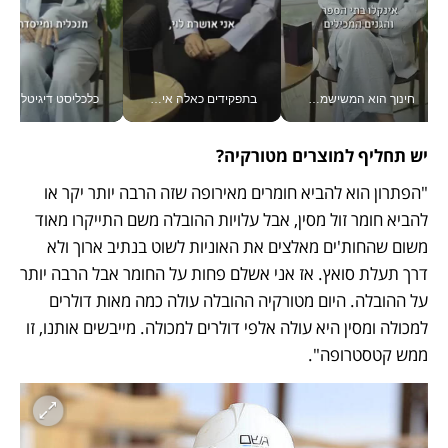
חינוך הוא המשישמה של החיים שלי - V
בתפקידים כאלה אי אפשר לחכות: אושרת לוי מניעה השקעות ענק מהטלפון_v
כלכליסט דיגיטל
יש תחליף למוצרים מטורקיה?
"הפתרון הוא להביא חומרים מאירופה שזה הרבה יותר יקר או 
להביא חומר זול מסין, אבל עלויות ההובלה משם התייקרו מאוד 
משום שהחות'ים מאלצים את האוניות לשוט בנתיב ארוך ולא 
דרך תעלת סואץ. אז אני אשלם פחות על החומר אבל הרבה יותר 
על ההובלה. היום מטורקיה ההובלה עולה כמה מאות דולרים 
למכולה ומסין היא עולה אלפי דולרים למכולה. מייבשים אותנו, זו 
ממש קטסטרופה". 