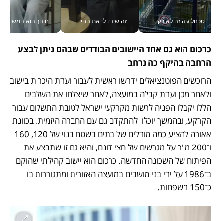
טכנולוגיה זה לא רק בהייטק: גם תעשיית המזון הישראלית מאמצת כלי AI, אוטומציה וניתוח דאטה בזמן אמת
זה שינה לי את החיים: איך עידו איז'ק הופך את הסמארטפון לכלי צילום מקצועי_v
חינוך הוא המש
כרכום הוא גם אחד היישובים הבודדים שבהם ניתן לבצע 
הרחבה בהיקף כה נרחב
הרוכשים הפוטנציאלים ידרשו ראשית לעבור ועדת היכרות בישוב 
ולאחר מכן ועדת קבלה במועצה, לאחר שיצלחו את השלבים 
הללו יקבלו הפניה לרשות מקרקעי ישראל לטובת התשלום עבור 
הקרקע, ובהמשך יוכלו  להתקדם גם עם החברה היזמית. בכוונת 
אאורה להציע כמה מודלים של בתים בשטח בנוי של 120, 160 
ו־200 מ"ר על מגרשים של חצי דונם, והיא גם זו שתבצע את 
הפיתוח של השכונה החדשה. כרכום הוא יישוב קהילתי שהוקם 
ב־1986 על ידי בני מושבים במועצה האזורית ומתגוררות בו 
כ־150 משפחות. 