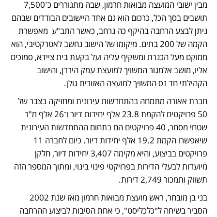
מבין ישובי המועצה מבואות חרמון, שבה מתגוררים כ־7,500 
תושבים בסך הכל, כרכום הוא גם אחד היישובים הבודדים שבהם 
ניתן לבצע הרחבה בהיקף כה נרחב, כאשר התב"ע  מאפשרת 
הקמה של 200 בתים. מיקומו של הישוב נחשב לאטרקטיבי, הוא 
ממוקם מעל הכנרת ומשקיף עליה ועל בקעת בית ציידא, סמוכים 
אליו, מושב אלמגור המשויך למועצת עמק הירדן, והישוב 
הקהילתי חד נס המשויך למועצה האזורית גולן. 
חברת אאורה מתמחה בהתחדשות עירונית ומחזיקה בצבר של 
50 פרויקטים להקמת 23.8 אלף יחידות דיור ו־26 אלף מ"ר 
שטחי מסחר, 40 פרויקטים הם בתחום ההתחדשות העירונית 
שיאפשרו הקמת 19.2 אלף יחידות דיור. כיום לחברה 11 
פרויקטים בביצוע, והיא מקימה 3,407 יחידות דיור, חלקן 
מיועדות לבעלי הדירות בפרויקטי פינוי בינוי, ומתוך המספר הזה 
תשווק ותמכור 2,749 דירות.
בני בן מובחר, ראש מועצת מבואות חרמון מאז שנת 2002 
הסביר בשיחה ל"כלכליסט", כי אחת הסיבות לביצוע ההרחבה 