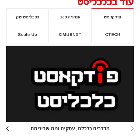
עוד בכלכליסט
פודקאסט
אנרגיה 360
כלכליסט טק
Scale Up
XIMUSNXT
CTECH
יסייה חדשה
נפתח בכרטיסייה חדשה
מדברים כלכלה, עסקים ומה שביניהם