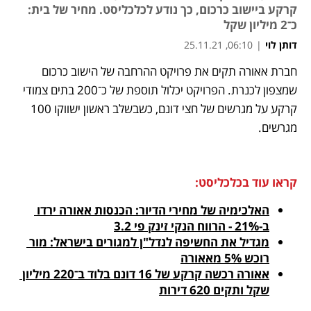
קרקע ביישוב כרכום, כך נודע לכלכליסט. מחיר של בית:
כ־2 מיליון שקל
דותן לוי
|
06:10, 25.11.21
חברת אאורה תקים את פרויקט ההרחבה של הישוב כרכום 
נפתח בכרטיסייה חדשה
נפתח בכרטיסייה חדשה
נפתח בכרטיסייה חדשה
שמצפון לכנרת. הפרויקט יכלול תוספת של כ־200 בתים צמודי 
קרקע על מגרשים של חצי דונם, כשבשלב ראשון ישווקו 100 
מגרשים. 
קראו עוד בכלכליסט:
האלכימיה של מחירי הדיור: הכנסות אאורה ירדו 
ב-21% - הרווח הנקי זינק פי 3.2
מגדיל את החשיפה לנדל"ן למגורים בישראל: מור 
רוכש 5% מאאורה
אאורה רכשה קרקע של 16 דונם בלוד ב־220 מיליון 
שקל ותקים 620 דירות