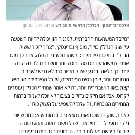
אלכס זבז'ינסקי, הכלכלן הראשי מיטב דש
(
צילום: אמנון גוטמן
)
"מלבד המשמעות החברתית, למגמה הזו יכולה להיות השפעה 
על שוק הנדל"ן כולו", מוסיף זבז'ינסקי. "צריך לזכור ששוק 
הנדל"ן בנוי כמו פירמידה: מישהו רוכש דירה זולה, אחר כך מוכר 
אותה למישהו עם הכנסה נמוכה יותר ומשתדרג לדירה יקרה 
יותר וכך הלאה. ברגע ששוק הדיור כבר לא נגיש לשכבות 
הנמוכות יותר, שהן בסיס הפירמידה, אז כל הפירמידה הזו היא 
קצת באוויר ושברירית יותר. זה לא אומר שמחירי הנדל"ן עומדים 
לקרוס, אבל אם חלקים גדולים בציבור לא יוכלו לעמוד ברמות 
המחירים הנוכחיות, זה עלול להשפיע על השוק כולו".
כאמור, שוק המשכנתאות נמצא כיום ברמות שיא: בחודש יוני 
נלקחו מעל ל־11 מיליארד שקל משכנתאות, וההערכות הן 
שביולי תירשם פעילות דומה. הנתונים הגבוהים נובעים הן 