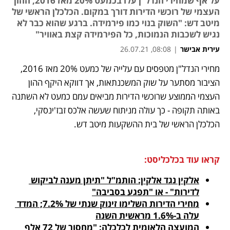
על אף שמחירי הנדל"ן עלו בכמעט 20% מאז 2016, ההון
העצמי של רוכשי הדירות דורך במקום. הכלכלן הראשי של
מיטב דש: "השוק בנוי כמו פירמידה. ברגע שהוא כבר לא
נגיש לשכבות הנמוכות, כל הפירמידה קצת באוויר"
עירית אבישר
|
08:08, 26.07.21
מחירי הנדל"ן מטפסים עם עלייה של כמעט 20% מאז 2016, 
נפתח בכרטיסייה חדשה
נפתח בכרטיסייה חדשה
נפתח בכרטיסייה חדשה
הציבור מסתער על שוק המשכנתאות, אך דווקא היקף ההון 
העצמי הממוצע שרוכשי הדירות מביאים עמם כמעט לא השתנה 
באותה תקופה - כך עולה מניתוח שעשה אלכס זבז'ינסקי, 
הכלכלן הראשי של בית ההשקעות מיטב דש.
קראו עוד בכלכליסט:
אלקין נגד אלקין: הותמ"ל "תיתן מענה לביקוש 
לדירות" - או "תפגע בסביבה"
מחירי הדירות השלימו זינוק שנתי של 7.2%; המדד 
עלה ב-1.6% מראשית השנה
המועצה הלאומית לכלכלה: "מחסור של 72 אלף 