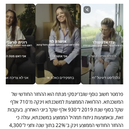
כלכליסט דיגיטל "חינוך הוא המשימה של החיים שלי"_v
בתפקידים כאלה אי אפשר לחכות: אושרת לוי מניעה השקעות ענק מהטלפון_v
אני לא צריכה את המשרד:
פרמטר חשוב נוסף שזבז'ינסקי מנתח הוא ההחזר החודשי של 
המשכנתא. ההלוואה הממוצעת למשכנתא זינקה מ־710 אלף 
שקל בסוף שנת 2019 ל־930 אלף שקל ביוני האחרון. בעקבות 
זאת, ובאמצעות ניתוח תמהיל הממוצע במשכנתא, עולה כי 
ההחזר החודשי הממוצע זינק ב־22% בתוך שנה וחצי ל־4,300 