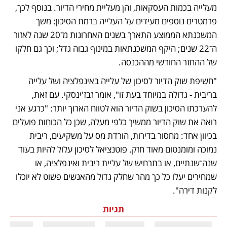
מעלייה בכמות העסקאות, והן מעליית מחירי הדיור. בנוסף לכך, 
פרמטרים נוספים מעידים על העלייה ברמת הסיכון: משך 
המשכנתא הממוצע התארך בשנים האחרונות מ־20 שנה לאזור 
ה־22 שנים; היקף המשכנתאות במינוף גבוה גדל; וכך גם חלקו 
של ההחזר החודשי מההכנסה.
"חשיפת שוק הדיור לסיכון של עלייה באינפלציה ושל עלייה 
בריבית - גדולה במיוחד בעת זו", אומר זבז'ינסקי. עם זאת, 
להערכתו הסיכון בשוק הדיור הוא לטווח הארוך יותר: "כרגע אני 
רואה את שוק הדיור ממשיך כלפי מעלה, שכן כל הכוחות פועלים 
בכיוון אחד: מחסור בדירות, הורדת מס על משקיעים, ריבית 
נמוכה ומומנטום מאוד חזק. פוטנציאל לסיכון עלול להיות בעוד 
שנה־שנתיים, או בתרחיש של עליית ריבית ואינפלציה, או 
שמחירים יעלו כל כך מהר שחלק גדול מהאנשים פשוט לא יוכלו 
לקנות דירה".
תגיות