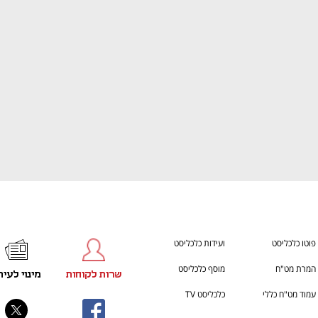
h – the gateway to Tech
You're NXT
פוטו כלכליסט
ועידות כלכליסט
המרת מט"ח
מוסף כלכליסט
שרות לקוחות
מינוי לעית
עמוד מט"ח כללי
כלכליסט TV