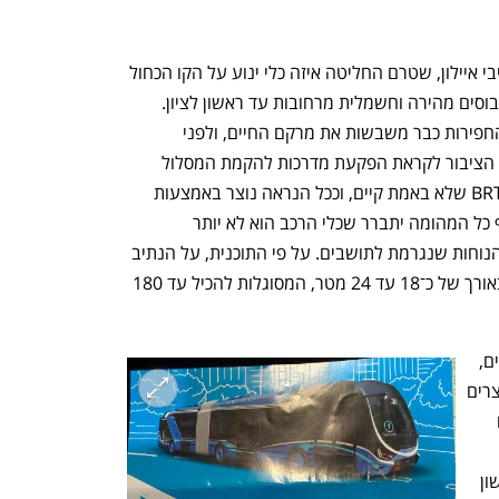
עיריות במרכז הארץ זועמות על חברת נתיבי איילון, שטרם החליטה איזה כלי ינוע על הקו הכחול 
, החפירות כבר משבשות את מרקם החיים, ולפני 
כשבועיים נתיבי איילון — במסגרת שיתוף הציבור לקראת הפקעת מדרכות להקמת המסלול 
בראשון לציון — חילקה פלייר שבו מככב BRT שלא באמת קיים, וככל הנראה נוצר באמצעות 
בינה מלאכותית. בעיריות חוששים כי בסוף כל המהומה יתברר שכלי הרכב הוא לא יותר 
מאוטובוס חשמלי, שלא מצדיק את כל אי־הנוחות שנגרמת לתושבים. על פי התוכנית, על הנתיב 
תיסע מטרוניות חשמליות רב־קיבולתיות באורך של כ־18 עד 24 מטר, המסוגלות להכיל עד 180 
הרחובות הראשיים צומצמו לנתיבים בודדים, 
ואתרי הבנייה חוצים את הערים לאורכן ויוצרים 
עומסי תנועה, רעש ואבק, ובקרוב גם יחלו 
ברשויות המקומיות רחובות, נס ציונה וראשון 