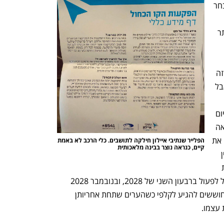
לציון חוששים כי בסופו של דבר הכלי שייבחר 
שהובטח להם על ידי נתיבי איילון, אלא יותר 
ת אב, עם 
יתרונות משמעותיים, אנחנו לא טוענים שזה 
מיותר", אומר בכיר ברשויות המקומיות, "אבל 
פקוקים והפכו לאתר בנייה. אם בסופו של יום 
נגיע ליום הבוחר ואנשים יראו משהו שנראה 
כמו כל אוטובוס אחר ברחוב, יגידו שהפכנו את 
הפלייר שנתיבי איילון חילקה לתושבים. כלי הרכב לא באמת 
קיים, כנראה נוצר בבינה מלאכותית
העיר בשביל קו אוטובוס נוסף. זה המוניטין 
שלנו כאן, לקחנו סיכון ואנחנו רוצים לראות 
שעובדים על זה". הקו הכחול צפוי להתחיל לפעול ברבעון השני של 2028, ובנובמבר 2028 
ייערכו הבחירות המקומיות. ראשי הערים חוששים להגיע לקלפי כשהערים שתחת אחריותן 
 עצמו.