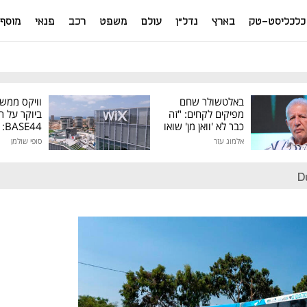
כלכליסט-טק
בארץ
נדל"ן
עולם
משפט
רכב
פנאי
מוסף
באלטשולר שחם
וויקס ממש
מפיקים לקחים: "זה
ביוקר על ר
כבר לא 'וואן מן' שואו
44
של גילעד"
אלמוג עזר
סופי שולמן
מיליון דולר
D