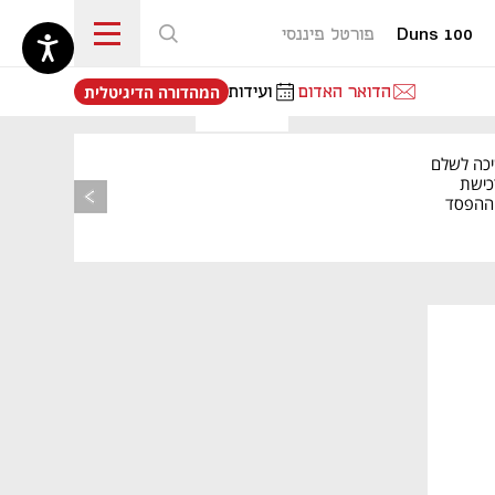
Duns 100
פורטל פיננסי
נפתח בכרטיסייה חדשה
הדואר האדום
ועידות
המהדורה הדיגיטלית
יכה לשלם
כישת
BASE: ההפסד
הרבעוני זינק ל-76