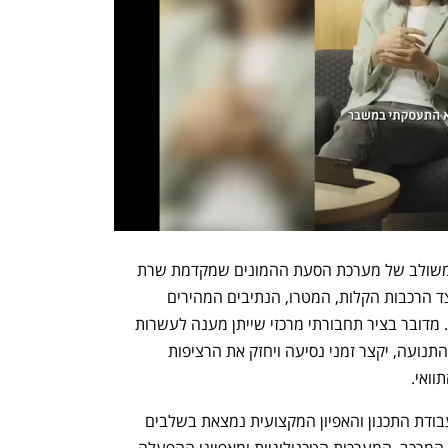
"הקו הכחול מהווה חלק ממערך משלים ומשולב של מערכת הסעת ההמונים שמקדמת שרת 
התחבורה והבטיחות בדרכים מירי רגב, לצד הרכבות הקלות, המטרו, הנתיבים המהירים 
ומערכות התחבורה הציבורית המתקדמות. מדובר בציר תחבורתי מרכזי שייתן מענה לעשרות 
אלפי נוסעים ביום, יסייע בהפחתת עומסי התנועה, יקצר זמני נסיעה ויחזק את הרציפות 
וואי.
"באשר לכלי התחבורה שיופעל על הקו, עבודת התכנון והאפיון המקצועית נמצאת בשלבים 