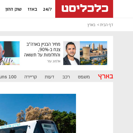
24/7
באזז
שוק ההון
דף הבית
בארץ
מחיר הבניין בארה"ב
צנח ב-90%,
והחלומות על תשואה
גבוהה התנפצו
אלמוג עזר
בארץ
משפט
רכב
דעות
קריירה
uns 100