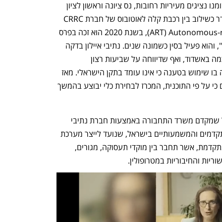
לפני כשלוש שנים, עם השקת הפרויקט, זומנו נציגים מעיריות רחובות, נס ציונה וראשון לציון 
להשקה חגיגית, שם הוצג להם כלי שהוגדר כשילוב בין רכבת קלה לאוטובוס של חברת CRRC 
הסינית. לכלי קוראים ART) Autonomous-rail Rapid Transit), בשנת 2020 הוא זכה בפרס 
"קו התחבורה הציבורית היעיל ביותר בסין", והוא פעיל בסין כשמונה שנים. נתיבי איילון בדקה 
אותו באתר הניסויים הלאומי לתחבורה חכמה באשדוד, ואף שדיווחה על שביעות רצון 
מהתוצאות, החליטה כי בישראל לא ייעשה בו שימוש בטענה כי אינו עומד בתקן הישראלי. מאז 
טרם נבחר כלי חדש. בנתיבי איילון טוענים כי על פי התוכנית, המכרז לבחירת כלי יבוצע בהמשך 
 מנתיבי איילון נמסר בתגובה: "הקו הכחול שמקדם משרד התחבורה באמצעות חברת נתיבי 
איילון הוא פרויקט תחבורה ציבורית מהמתקדמים והמשמעותיים בישראל, שנועד לייצר מערכת 
הסעת המונים איכותית, מהירה, אמינה ומתקדמת, אשר תחבר בין מוקדי תעסוקה, מגורים, 
ריות והחיבוריות במטרופולין.