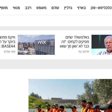
כלכליסט-טק
בארץ
נדל"ן
עולם
משפט
רכב
פנאי
מוסף
באלטשולר שחם
וויקס ממש
מפיקים לקחים: "זה
ביוקר על ר
כבר לא 'וואן מן' שואו
44
של גילעד"
אלמוג עזר
סופי שולמן
מיליון דולר