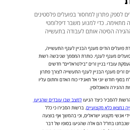
"
ים לספק פתרון למחסור בפועלים פלסטינים
 מתאימה. כדי למנוע משבר דיפלומטי
ההגירה הסיטה אותם לעבודה בתעשייה
נוהל שגיבשה רשות ההגירה אפשר העברת פועלים הודים מענף הבניין לענף התעשייה, 
ובעקבות כך הועברו על פי הערכות אלפי פועלים מענף לענף. כותרת המסמך שגיבשה רשות 
ההגירה לתאגידי כוח האדם היא "התרת העסקת עובדי בניין זרים "בילטראליים" חדשים 
בעבודות תשתיות ושיפוצים/העברת עובדים זרים מענף הבניין לענף התעשייה לצורך פתרון 
משבר אי העסקת העובדים". המסמך נשלח בסוף חודש יוני אל תאגידי כוח האדם וחתום עליו 
 ההגירה והאוכלוסין. 
שות להסביר כיצד הגיעו 
למצב שבו עובדים שהגיעו 
ה נמצאו כלא מקצועיים
. ברשות הסבירו כי כלל 
העובדים עברו מיונים ומבחנים בהודו על ידי אנשי מקצוע ישראלים, וכי בהמשך אף בוצעה 
בדיקה של הרשות ונמצא כי אותם אנשים שנבחנו בחו"ל הם אלה שהגיעו בסופו של דבר 