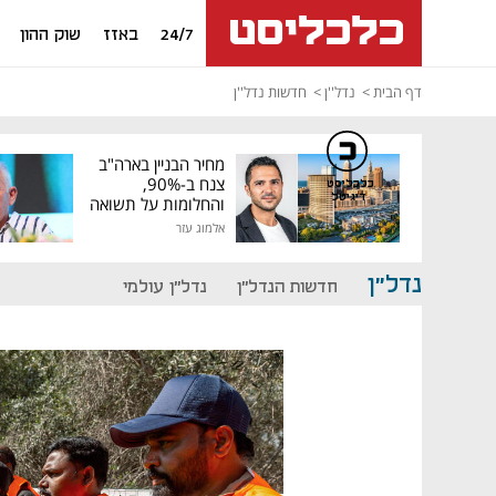
24/7
באזז
שוק ההון
דף הבית
נדל''ן
חדשות נדל''ן
מחיר הבניין בארה"ב
צנח ב-90%,
כלכליסט
דיגיטל
והחלומות על תשואה
גבוהה התנפצו
אלמוג עזר
נדל"ן
חדשות הנדל"ן
נדל"ן עולמי