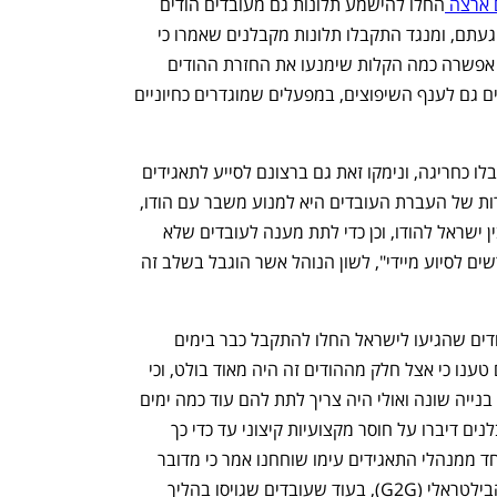
ארצה 
החלו להישמע תלונות גם מעובדים הודים 
שטענו שפוטרו בימים הראשונים לאחר הגעתם, ומנגד התקבלו תלונות מקבלנים שאמרו כי 
העובדים לא מקצועיים. לאור זאת הרשות אפשרה כמה הקלות שימנעו את החזרת ההודים 
לארצם. הנוהל אפשר להעביר את העובדים גם לענף השיפוצים, במפעלים שמוגדרים כחיוניים 
ברשות ההגירה הגדירו את ההחלטה שקיבלו כחריגה, ונימקו זאת גם ברצונם לסייע לתאגידים 
אך חשוב מכך, בנוהל נכתב כי אחת המטרות של העברת העובדים היא למנוע משבר עם הודו, 
"על מנת לא לפגוע ביחסים החשובים שבין ישראל להודו, וכן כדי לתת מענה לעובדים שלא 
מועסקים ולענפים החסרים בעובדים ונדרשים לסיוע מיידי", לשון הנוהל אשר הוגבל בשלב זה 
הדיווחים על חוסר מיומנות של חלק מההודים שהגיעו לישראל החלו להתקבל כבר בימים 
הראשונים. קבלנים שקיבלו עובדים הודים טענו כי אצל חלק מההודים זה היה מאוד בולט, וכי 
לא היה מדובר בעובדים שהתמחו בשיטת בנייה שונה ואולי היה צריך לתת להם עוד כמה ימים 
של חסד. כך למשל, בחלק מהמקרים הקבלנים דיברו על חוסר מקצועיות קיצוני עד כדי כך 
שעובדים לא ידעו כיצד מחזיקים פטיש. אחד ממנהלי התאגידים עימו שוחחנו אמר כי מדובר 
בעיקר בעובדים שהגיעו במסגרת הגיוס הבילטראלי (G2G), בעוד שעובדים שגויסו בהליך 