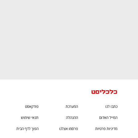
CTech – the
הבית של ההייטק הישראלי
כתבו לנו
המערכת
פודקאסט
המייל האדום
ההנהלה
תנאי שימוש
מדיניות פרטיות
פרסמו אצלנו
הפוך לדף הבית