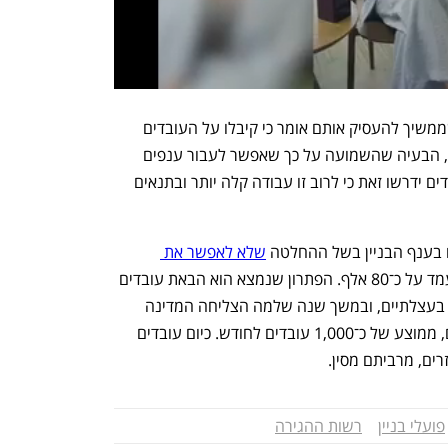
בנוגע לעבודה בתעשייה, בעל התאגיד שממשיך להעסיק אותם אומר כי קיבלו על העובדים 
פידבקים טובים. "הם הגיעו עם מוטיבציה, הבעיה שהשמועה על כך שאפשר לעבור ענפים 
נפוצה בקרב ההודים ויש חשש שעוד עובדים ידרשו זאת כי לרוב זו עבודה קלה יותר ובתנאים 
 בענף הבניין בשל ההחלטה 
שלא לאפשר את 
 שמספרם עמד על כ־80 אלף. הפתרון שנמצא הוא הבאת עובדים 
זרים נוספים, אך תהליך זה מתנהל עד כה בעצלתיים, ובמשך שנה שלמה הצליחה המדינה 
להביא לישראל רק כ־11 אלף עובדים זרים, ממוצע של כ־1,000 עובדים לחודש. כיום עובדים 
פועלי בניין
רשות ההגירה