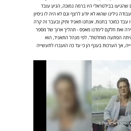
הפרטי (B2B) היו מקצועיים יותר. "ההודים שהגיעו בבילטראלי היו ברמה נמוכה, הגיע עובד 
שהיה אמור להיות רצף וכשהכנסנו אותו לעבודה גילינו שהוא לא יודע לרצף וגם לא היה לו ניסיון 
בבנייה. כשתחקרנו אותו הוא סיפר שבהודו עבד כמוכר בחנות. אנחנו תאגיד ותיק ובעבר זה קרה 
לנו גם עם חלק מהסינים ואז לא היתה ברירה ואת חלקם לימדנו מאפס - תהליך ארוך של מספר 
חודשים, אך עבור התאגידים החדשים זו היתה הפתעה מוחלטת". לפי מנהל התאגיד, הוא 
אישית העביר כ־12 עובדים למפעלי תעשייה, אך הערכות בענף הן כי עד כה הועברו לתעשייה 