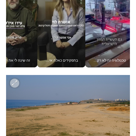
טכנולוגיה זה לא רק בהייטק: גם תעשיית המזון הישראלית מאמצת כלי AI, אוטומציה וניתוח דאטה בזמן אמת
בתפקידים כאלה אי אפשר לחכות: אושרת לוי מניעה השקעות ענק מהטלפון_v
זה שינה לי את החיים: 