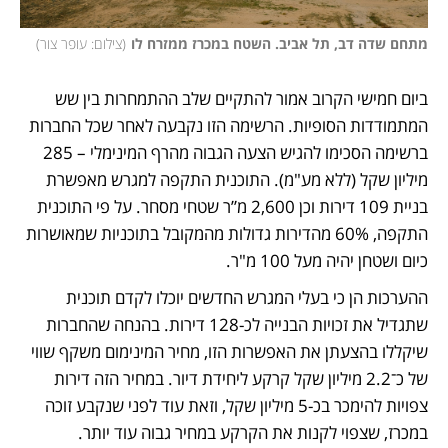
מתחם שדה דב, תל אביב. השטח במכרז ממזרח לו
(
צילום: עופר צור
)
ביום חמישי הקרוב אמור להתקיים שלב ההתמחרות בין שש 
המתמודדות הסופיות. הרשימה הזו נקבעה לאחר שכל החברות 
ברשימה הסכימו להגיש הצעה הגבוה מהרף המינימלי – 285 
מיליון שקל (ללא מע"מ). התוכנית התקפה למגרש מאפשרת 
בניית 109 דירות וכן 2,600 מ”ר שטחי מסחר. על פי התוכנית 
התקפה, 60% מהדירות גדולות מהמקובל בתוכניות שמאושרות 
כיום ושטחן יהיה מעל 100 מ"ר. 
ההערכות הן כי בעלי המגרש החדשים יוכלו לקדם תוכנית 
שתגדיל את זכויות הבנייה לכ-128 דירות. בהנחה שהחברות 
שיקללו בהצעתן את האפשרות הזו, מחיר המינימום משקף שווי 
של כ־2.2 מיליון שקל קרקע ליחידת דיור. במחיר הזה דירות 
צפויות להימכר בכ-5 מיליון שקל, וזאת עוד לפני שנקבע זוכה 
במכרז, שצפוי לקנות את הקרקע במחיר גבוה עוד יותר.