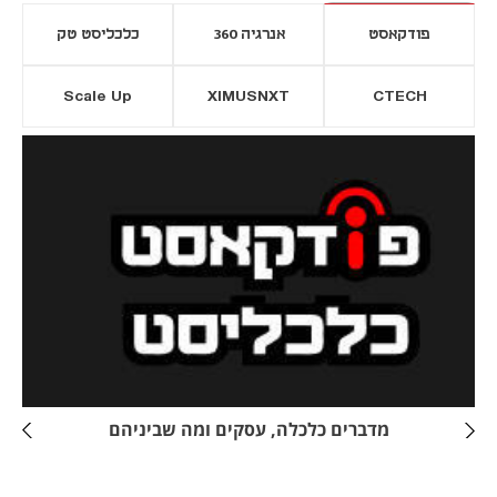
פודקאסט
אנרגיה 360
כלכליסט טק
Scale Up
XIMUSNXT
CTECH
יסייה חדשה
נפתח בכרטיסייה חדשה
מדברים כלכלה, עסקים ומה שביניהם