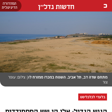
המהדורה
חדשות נדל''ן
הדיגיטלית
מתחם שדה דב, תל אביב. השטח במכרז ממזרח לו
| צילום: עופר
צור
בלעדי לכלכליסט
הגוש הגדול: אלו הן שש המתמודדות