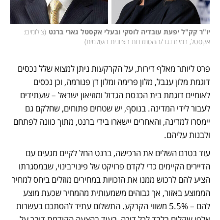
יו"ר קק"ל יפעת עובדיה לוסקי ובעלי אקסטל גארי ברנט
(
צילומים: 
אקסטל, רמי זרנגר/ההסתדרות הציונית העולמית
)
פרט ליותר מאלף דירות, על הקרקעות ניתן למצוא שלל נכסים 
דוגמת מלון ענבל, מלון פרימה ומלון דן פנורמה, וכן נכסים 
לאומיים דוגמת בית הכנסת הגדול ומוזיאון ישראל – שעתידים 
לעבור לידי המדינה. בנוסף, יש שטחים פתוחים, שחלקם גם 
יימסרו למדינה, והאחרים יישארו בידי ברנט, מתוך כוונה לפתחם 
ולבנות עליהם. 
עוד בטרם השלים את הרכישה, ברנט החל לקיים מגעים עם 
הדיירים הקיימים כדי לקדם פרויקט של פינוי־בינוי, שבמסגרתו 
הציע להם לרכוש ממנו את הזכויות במחירים מוזלים ביחס למחיר 
הממוצע באזור, אך גבוהים משמעותית מהמחיר שכעת מוצע 
להם – 5.5% משווי הקרקע. התשלום עתיד להסתכם בעשרות 
אלפי שקלים בלבד לכל דירה, בעוד בהצעה הקודמת דובר על 