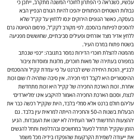
עכשיו, כשנראה כי הפתרון לחוכרי המשנה מתקרב, ייתכן כי 
גבולות השטחים הפתוחים יהפכו להיות הגורם הנפיץ הבא 
בעסקה, כאשר הגופים הירוקים ינסו ללחוץ על קק"ל שלא 
להסכים לפיתוח בהסכם. לפי מקורב לקק"ל, פרסום הטיוטה גרם 
ללחץ אדיר מצד אזרחים ופעילים סביבתיים, שחוששים מפגיעה 
מהמטה להצלת חוכרי הדירות נמסר בתגובה: ״כפי שנכתב 
במפורט בעתירה של מאות חוכרים, מלונות ומוסדות ציבור 
לבג״ץ, הזכות היחידה שיש לברנט על פי עמדת קק״ל וההסכמים 
ההיסטוריים היא לקבל דמי חכירה. אין סיבה שתהיה לו שום זכות 
אחרת. זכות הארכת החכירה של קק״ל היא זכות מתחדשת 
לנצח, וסכום הארכת החכירה האמור להיקבע אינו ׳מליארדים׳ 
עליהם חולם ברנט אלא סמלי בלבד, היות שקק״ל רכשה כבר את 
הבעלות בשנות ה-50 והחכירה הייתה למראית עין בלבד. גם 
׳ההצעות החדשות׳ לאור העתירה לא ישנו את העובדות. הגיע 
הזמן שקק״ל תחדל לפעול במחשכים ובהדלפות ותחל להגשים 
את ייעודה לשמירת הקרקעות שהופקדו בידיה מכל משמר 