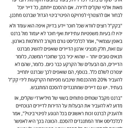
מאות אלפי שקלים לדירה. אם ההסכם ייחתם, כל דייר יוכל 
לבחור אם להצטרף לפרויקט הפינוי־בינוי הגדול שברנט מתכנן.
"בקק"ל רוצים לוודא שכל חוכר יידע בדיוק איפה הוא עומד ולא 
יהיו לו בעיות משפטיות עתידיות ואף חוכר לא יעמוד מול ברנט 
באופן עצמאי", אמר לכלכליסט גורם מקורב להחלטות בארגון. 
עם זאת, חלק מנציגי ארגון הדיירים שואפים להשיג מברנט 
תנאים טובים יותר – שהוא יכיר בכך שחוכרי המשנה, כלומר 
הדיירים, הם הבעלים של הקרקע כבר כיום. כלומר, שהם לא 
יצטרכו לשלם כלל. בנוסף, הם שואפים לכך שברנט יתחייב 
להעביר 20% מההכנסות שינבעו מפיתוח הקרקעות לידי קק"ל 
בעתיד. יש גם דיירים שמתנגדים להסכם המתגבש.
"ברנט מקבל שטחים פתוחים בשווי של מיליארדי שקלים, אז 
מדוע לא להעביר את הבעלות על הדירות לדיירים הנוכחיים 
ולהעניק לברנט זכות ראשונים בכל הנוגע לפינוי־בינוי?", אמר 
לכלכליסט אחד המתנגדים להסכם. הכוונה בכך היא לאפשר 