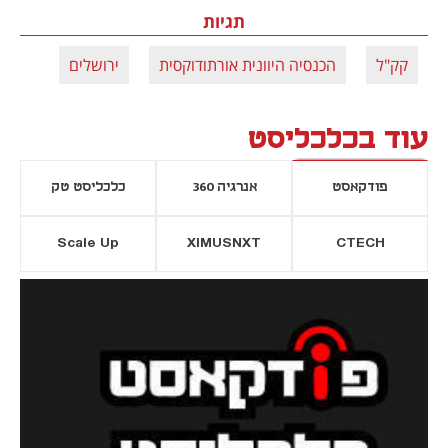
תגיות
קק"ל
הכנסיה היוונית אורתודוקסית
ירושלים
עוד בכלכליסט
פודקאסט
אנרגיה 360
כלכליסט טק
Scale Up
XIMUSNXT
CTECH
יסייה חדשה
נפתח בכרטיסייה חדשה