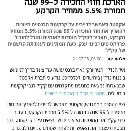
הארכת חוזי החכירה ל-99 שנה
תמורת 5.5% ממחיר הקרקע
אקסטל תאפשר לדיירים על קרקעות הכנסייה היוונית
להאריך את חוזי החכירה ל־99 שנה תמורת 5.5% ממחיר
הקרקע, תעביר לקק"ל מוסדות לאומיים ותוכל להוביל
פרויקט פינוי־בינוי ענק. כעת ממתינים לעמדתה הרשמית
של קק"ל
אלמוג עזר
|
06:00, 21.07.25
איל הנדל"ן הניו־יורקי גארי ברנט עושה עוד צעד בדרך למימוש 
נפתח בכרטיסייה חדשה
נפתח בכרטיסייה חדשה
בוננזת נדל"ן בירושלים. לכלכליסט נודע כי חברת אקסטל 
שבבעלותו נמצאת במגעים מתקדמים עם קק"ל לגבי קרקעות 
בירושלים, 
שמכונות אדמות הכנסייה היוונית. 
לפי ההסכם המתגבש, אקסטל תאפשר לדיירים להאריך את חוזי 
החכירה ל־99 שנה בתמורה ל־5.5% ממחיר הקרקע, תעביר 
לידי קק"ל את המוסדות הלאומיים שנמצאים על הקרקעות, ובכך 
תבטיח לעצמה את האפשרות לפתח שטחים פנויים רלבנטיים 