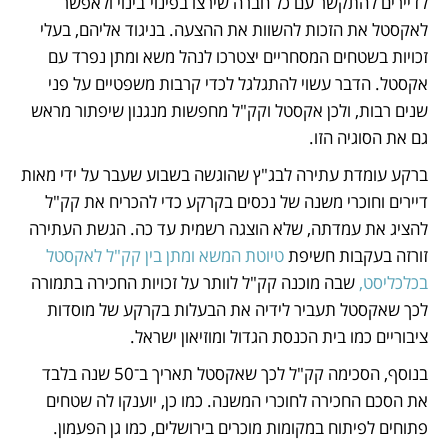
לדיירים להתקשר עם כל חברה שירצו בפינוי־בינוי ולאפשר 
לאקסטל את הזכות להשוות את ההצעה. בניגוד אליהם, בעלי 
זכויות בשטחים המסחריים יצטרכו לנהל משא ומתן נפרד עם 
אקסטל. הדבר עשוי להתגלגל לכדי קרבות משפטיים על פני 
שנים רבות, ולכן אקסטל וקק"ל מחפשות מנגנון שיפתור מראש 
גם את הסוגיה הזו. 
ברקע עומדת עתירה לבג"ץ שהוגשה בשבוע שעבר על ידי מאות 
דיירים וחוכרי משנה של נכסים בקרקע כדי להכריח את קק"ל 
להציג את עמדתה, שלא הוצגה רשמית עד כה. הגשת העתירה 
זורזה בעקבות חשיפת 
טיוטת המשא ומתן בין קק"ל לאקסטל 
בכלכליסט, 
שבה מוכנה קק"ל לוותר על זכויות החכירה בתמורה 
לכך שאקסטל תעביר לידיה את הבעלות בקרקע של מוסדות 
ציבוריים כמו בית הכנסת הגדול ומוזיאון ישראל. 
בנוסף, הסכימה קק"ל לכך שאקסטל תאריך ב־50 שנה בלבד 
את הסכם החכירה לחוכרי המשנה. כמו כן, יוענקו לה שטחים 
פתוחים לפיתוח במקומות מוכרים בירושלים, כמו גן הפעמון. 