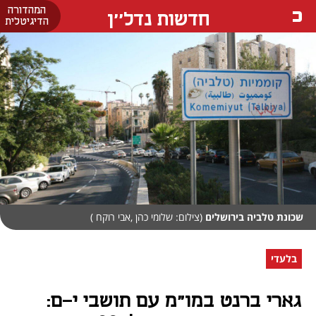
המהדורה
חדשות נדל''ן
הדיגיטלית
שכונת טלביה בירושלים
(צילום: שלומי כהן ,אבי רוקח )
בלעדי
גארי ברנט במו"מ עם תושבי י-ם: