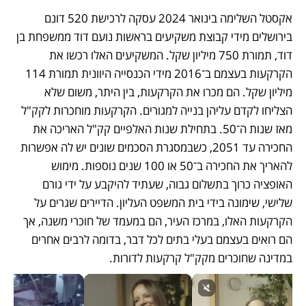
אקסטל השלימה בינואר 2024 עסקה לרכישת 520 דונם 
בירושלים מידי קבוצת משקיעים בראשות נועם דוד ממשפחת בן 
דוד, תמורת 750 מיליון שקל. המשקיעים האלו רכשו את 
הקרקעות בעצמם ב־2016 מידי הכנסייה היוונית תמורת 114 
מיליון שקל. הם מכרו את הקרקעות, בין היתר, משום שלא 
הצליחו לקדם עליהן בנייה למגורים. הקרקעות מוחכרות לקק"ל 
מאז שנות ה־50. בתחילת שנות האלפיים קק"ל האריכה את 
החכירה עד 2051, כשבמסגרת הסכמים שונים יש לה אפשרות 
להאריך את החכירה ב־50 או 100 שנים נוספות. מימוש 
האופציה כרוך בתשלום גבוה, שעתיד להיקבע על ידי גורם 
שלישי, שימונה בידי בית המשפט העליון. הדיירים שגרים על 
הקרקעות האלו, במרכז העיר, הם במעמד של חוכרי משנה, אך 
הם רואים בעצמם בעלי בתים לכל דבר, בדומה לרבים אחרים 
במדינה שחוכרים מקק"ל קרקעות לדורות. 