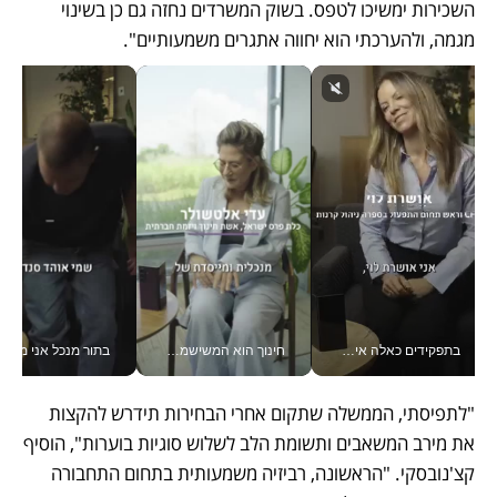
השכירות ימשיכו לטפס. בשוק המשרדים נחזה גם כן בשינוי 
מגמה, ולהערכתי הוא יחווה אתגרים משמעותיים".  
בתפקידים כאלה אי אפשר לחכות: אושרת לוי מניעה השקעות ענק מהטלפון_v
חינוך הוא המשישמה של החיים שלי - V
בתור מנכל אני מקבל מאות הח
"לתפיסתי, הממשלה שתקום אחרי הבחירות תידרש להקצות 
את מירב המשאבים ותשומת הלב לשלוש סוגיות בוערות", הוסיף 
קצ'נובסקי. "הראשונה, רביזיה משמעותית בתחום התחבורה 