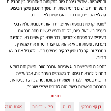
והתשתיות. ישראל ניצבת כיום במקומות האחרונים בין המדינות 
המפותחות ביישום מיזמי תשתיות. משך התכנון ומשך הביצוע 
פה לא הגיוניים, וגם סדרי העדיפויות לא ברורים.
"סוגיה קריטית נוספת היא יצירת ודאות תכנונית מלאה בכל 
הערים בישראל. כיום, כל יזם נדרש לעשות סחר-מכר עם 
העירייה על מטלות ציבוריות, דבר שלא רק שאינו ראוי למדינה 
מערבית ומפותחת, אלא הוא גם יוצר חוסר ודאות שמאריך, 
מסרבל ומייקר כל ניסיון להקים פרויקט חדש ולהגדיל את היצע 
הדיור.
"הסוגיה השלישית היא שכירות ארוכת טווח. השוק הזה דווקא 
התחיל 'להראות ניצוצות' בשנתיים האחרונות, אבל עליית 
הריבית במשק, לצד התשואות הנמוכות מהשכרה, הכניסו את 
החברות הפועלות בשוק הזה לתזרים שלילי שוטף".
תגיות
דן קצ'נובסקי
בנייה
ביקוש לדירות
פסגת הנדל"ן 2022