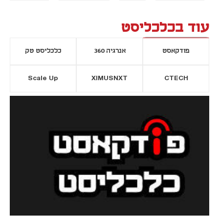
עוד בכלכליסט
פודקאסט
אנרגיה 360
כלכליסט טק
Scale Up
XIMUSNXT
CTECH
יסייה חדשה
נפתח בכרטיסייה חדשה