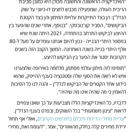
"האינדיקציה הראשונה והחשובה מכולן היא כמובן סביבת 
הריבית העולה, שמפעילה מכבש לחצים דו-כיווני על שוק 
הנדל"ן: הן בצד התייקרות עלויות המימון והן בצד הקטנת 
הביקושים", הסביר קצ'נובסקי. "בנוסף, אחרי שנים שהפער בין 
ההיצע לביקוש התרחב בהתמדה, 2021 היתה שנת שיא 
במספר היתרי הבנייה - נכון להיום אנחנו עומדים על מעל ל-80 
אלף היתרי בנייה בשנה האחרונה. המשך הקצב הזה בשנים 
הקרובות יסגור את הפער בין הביקוש להיצע. 
"תוסיפו לזה מיתון עולמי מסתמן, מלחמה באירופה שלצערנו 
איש לא רואה את הסוף שלה וסטגנציה בענף ההייטק, שהוא 
כידוע אחד הקטרים של הביקוש לנדל"ן – והנה לנו כל הסיבות 
להאמין כי מה שהיה אינו מה שיהיה".
לדבריו, כל האינדיקציות הללו מצביעות על כך שאנו צפויים 
לראות "צינון משמעותי" בכל השווקים, ובפרט בענף הנדל"ן. 
"
עליית מחירי הדירות תיבלם בחודשים הקרובים
, ואולי אף תחול 
ירידת מחירים קלה בחלק מהאזורים", אמר. "לעומת זאת, מחירי 