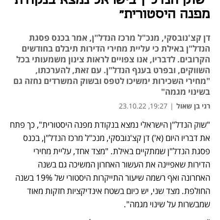
"שוק הנדל"ן בישראל נמצא בנקודת
מפנה היסטורית"
דן קצ'נובסקי, מנכ"ל מרכז הנדל"ן, אמר בכנס פסגת
הנדל"ן באילת כי עליית מחירי הדירות תיבלם בחודשים
הקרובים. לדבריו, אנו צפויים לראות צינון משמעותי בכל
השווקים, ובפרט בענף הנדל"ן. עם זאת, להערכתו,
"מחירי השכירות ימשיכו לטפס ובשוק המשרדים נחזה גם
בשינוי מגמה"
רני בן שאול
|
19:27, 23.10.22
"שוק הנדל"ן הישראלי נמצא בנקודת מפנה היסטורית", כך פתח 
נפתח בכרטיסייה חדשה
את דבריו היום (א') דן קצ'נובסקי, מנכ"ל מרכז הנדל"ן, בכנס 
פסגת הנדל"ן שמתקיים באילת. "מצד אחד, עליית מחירי 
הדירות שאפיינה את העשור האחרון המשיכה גם בשנה 
האחרונה ואף רשמה שיעור התייקרות היסטורי של 19% בשנה 
החולפת. מצד שני, יש כיום בשטח אינדיקציות חזקות מאוד 
שמבשרות על שינוי מגמה".